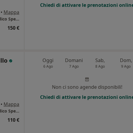
Chiedi di attivare le prenotazioni onlin
•
Mappa
Centro Salus Palermo - Poliambulatorio Medico Specialistico
150 €
llo
Oggi
Domani
Sab,
Dom,
6 Ago
7 Ago
8 Ago
9 Ago
Non ci sono agende disponibili!
Chiedi di attivare le prenotazioni onlin
•
Mappa
Centro Salus Palermo - Poliambulatorio Medico Specialistico
110 €