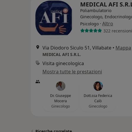
MEDICAL AFI S.R.
Poliambulatorio
Ginecologo, Endocrinolog
·
Altro
Psicologo
322 recension
Via Diodoro Siculo 51, Villabate
•
Mappa
MEDICAL AFI S.R.L.
Visita ginecologica
Mostra tutte le prestazioni
Dr. Giuseppe
Dott.ssa Federica
Mocera
Calò
Ginecologo
Ginecologo
Ricerche correlate