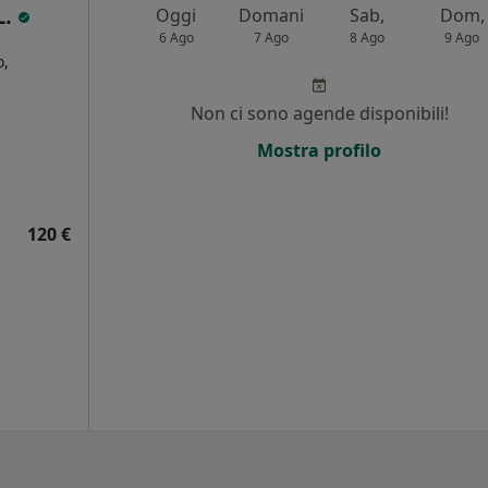
L.
Oggi
Domani
Sab,
Dom,
6 Ago
7 Ago
8 Ago
9 Ago
o,
Non ci sono agende disponibili!
i
Mostra profilo
120 €