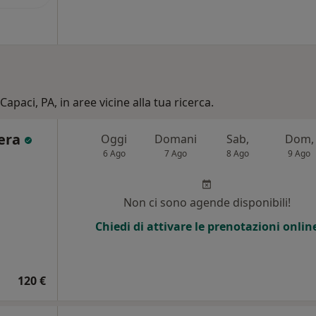
Capaci, PA, in aree vicine alla tua ricerca.
cera
Oggi
Domani
Sab,
Dom,
6 Ago
7 Ago
8 Ago
9 Ago
Non ci sono agende disponibili!
Chiedi di attivare le prenotazioni onlin
120 €