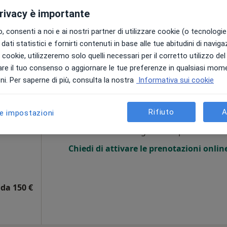
Mappa
privacy è importante
da 100 €
 consenti a noi e ai nostri partner di utilizzare cookie (o tecnologie 
dati statistici e fornirti contenuti in base alle tue abitudini di navig
i i cookie, utilizzeremo solo quelli necessari per il corretto utilizzo de
re il tuo consenso o aggiornare le tue preferenze in qualsiasi mom
i. Per saperne di più, consulta la nostra
Informativa sui cookie
si
Oggi
Domani
Sab,
Dom,
6 Ago
7 Ago
8 Ago
9 Ago
i
Rifiuto
A
le impostazioni
Non ci sono agende disponibili!
Chiedi di attivare le prenotazioni onlin
da 150 €