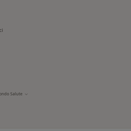
ci
logie trattate
ondo Salute
Cambia città