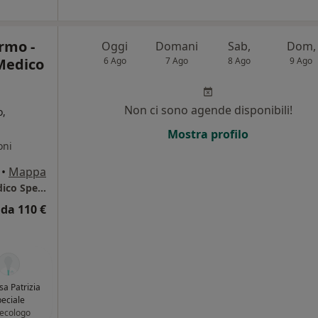
rmo -
Oggi
Domani
Sab,
Dom,
Medico
6 Ago
7 Ago
8 Ago
9 Ago
Non ci sono agende disponibili!
o,
Mostra profilo
oni
•
Mappa
Centro Salus Palermo - Poliambulatorio Medico Specialistico
da 110 €
sa Patrizia
eciale
ecologo