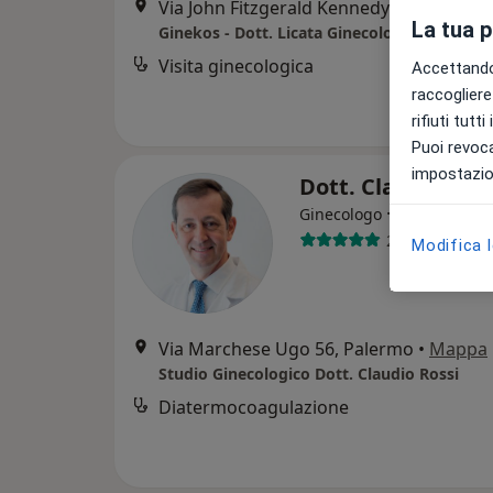
Via John Fitzgerald Kennedy 9, Capaci
•
La tua 
Ginekos - Dott. Licata Ginecologo CAPACI
Visita ginecologica
Accettando,
raccogliere 
rifiuti tutt
Puoi revoca
impostazion
Dott. Claudio Ros
·
Altro
Ginecologo
267 recension
Modifica 
Via Marchese Ugo 56, Palermo
•
Mappa
Studio Ginecologico Dott. Claudio Rossi
Diatermocoagulazione