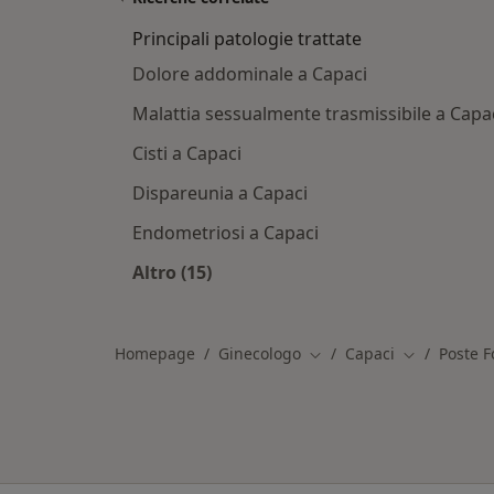
Principali patologie trattate
Dolore addominale a Capaci
Malattia sessualmente trasmissibile a Capa
Cisti a Capaci
Dispareunia a Capaci
Endometriosi a Capaci
Altro (15)
Altro nella categoria: Principali pato
Homepage
Ginecologo
Capaci
Poste F
Cambia città
Cambia città