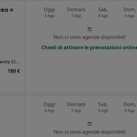
deo
Oggi
Domani
Sab,
Dom,
6 Ago
7 Ago
8 Ago
9 Ago
Non ci sono agende disponibili!
Chiedi di attivare le prenotazioni onlin
Studio Dott. Amodeo Gaspare | Aurea Longevity Clinic
180 €
Oggi
Domani
Sab,
Dom,
6 Ago
7 Ago
8 Ago
9 Ago
Non ci sono agende disponibili!