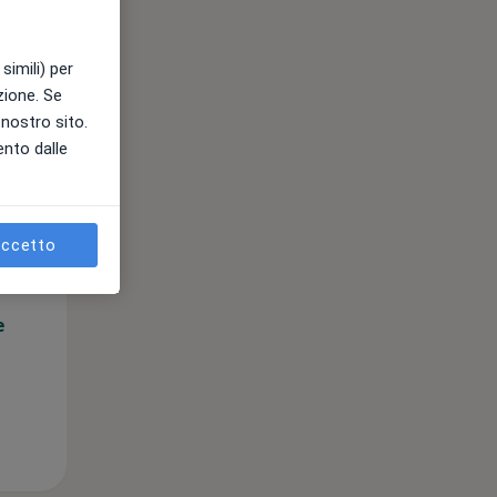
simili) per
azione. Se
l nostro sito.
ento dalle
Lun,
Mar,
Mer,
10 Ago
11 Ago
12 Ago
ccetto
e