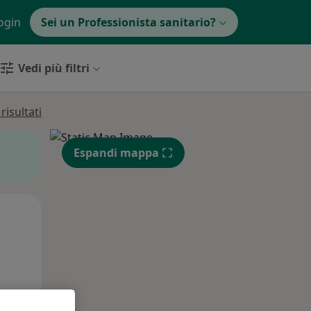
ogin
Sei un Professionista sanitario?
Vedi più filtri
isultati
Espandi mappa
Lun,
Mar,
Mer,
10 Ago
11 Ago
12 Ago
e