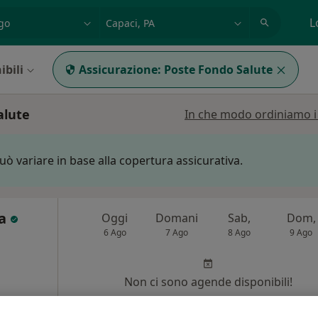
azione, medico, struttura
es: Roma
L
ibili
Assicurazione:
Poste Fondo Salute
alute
In che modo ordiniamo i r
può variare in base alla copertura assicurativa.
ta
Oggi
Domani
Sab,
Dom,
6 Ago
7 Ago
8 Ago
9 Ago
i
Non ci sono agende disponibili!
Chiedi di attivare le prenotazioni onlin