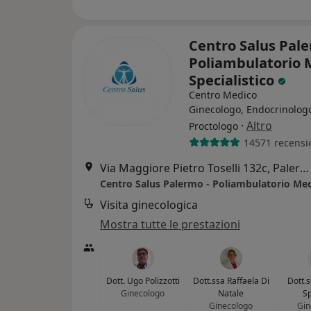
Centro Salus Pale
Poliambulatorio 
Specialistico
Centro Medico
Ginecologo, Endocrinolog
·
Altro
Proctologo
14571 recensi
Via Maggiore Pietro Toselli 132c, Palermo
Visita ginecologica
Mostra tutte le prestazioni
Dott. Ugo Polizzotti
Dott.ssa Raffaela Di
Dott.s
Ginecologo
Natale
Sp
Ginecologo
Gin