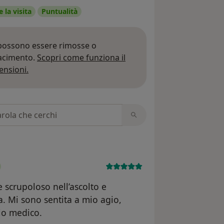
 la visita
Puntualità
 possono essere rimosse o
iacimento.
Scopri come funziona il
Per saperne di più sulle opinioni
ensioni.
 recensioni
e scrupoloso nell’ascolto e
ta. Mi sono sentita a mio agio,
io medico.