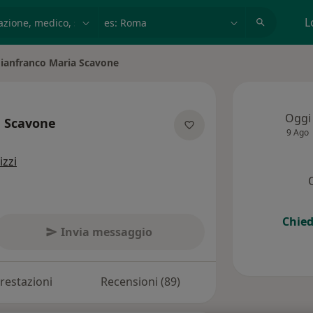
azione, medico, struttura
es: Roma
L
ianfranco Maria Scavone
 città
Oggi
a Scavone
9 Ago
cializzazioni
izzi
Chied
Invia messaggio
restazioni
Recensioni (89)