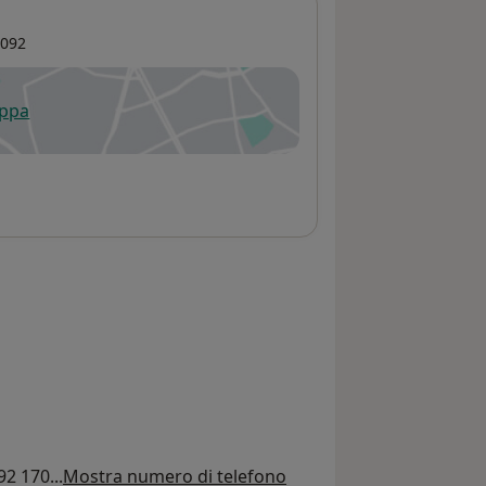
092
appa
 apre in una nuova scheda
92 170...
Mostra numero di telefono