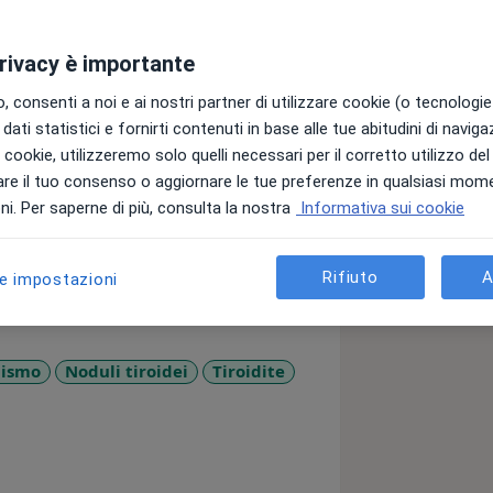
privacy è importante
 consenti a noi e ai nostri partner di utilizzare cookie (o tecnologie 
dati statistici e fornirti contenuti in base alle tue abitudini di navig
larmente interessato alla patologia
i i cookie, utilizzeremo solo quelli necessari per il corretto utilizzo de
ue visite con ecografie diagnostiche
re il tuo consenso o aggiornare le tue preferenze in qualsiasi mom
ell’apparato digerente, del fegato e del
i. Per saperne di più, consulta la nostra
Informativa sui cookie
e con esami ecografici) e terapeutico.
menti diagnostici ecografici in
Rifiuto
A
le impostazioni
alica e nella patologia osteoporotica,
co e terapeutico.
dismo
Noduli tiroidei
Tiroidite