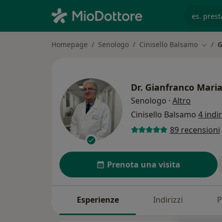
es. prest
Homepage
Senologo
Cinisello Balsamo
G
Cambia
Dr.
Gianfranco Mari
sulle spe
Senologo
·
Altro
Cinisello Balsamo
4 indir
89 recensioni
Prenota una visita
Esperienze
Indirizzi
P