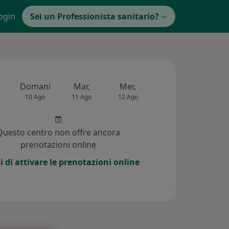
ogin
Sei un Professionista sanitario?
Domani
Mar,
Mer,
Gio,
Ven
10 Ago
11 Ago
12 Ago
13 Ago
14 Ag
Questo centro non offre ancora
prenotazioni online
i di attivare le prenotazioni online