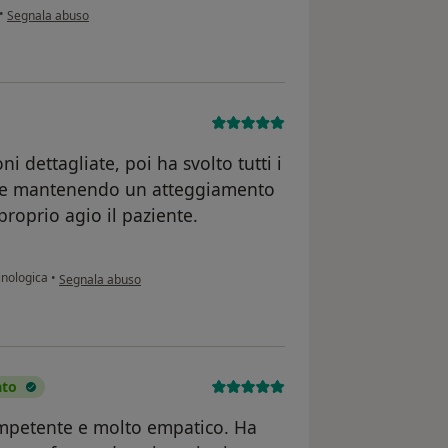
secondo l'opinione dell'utente Aurora C
•
Segnala abuso
i dettagliate, poi ha svolto tutti i
re e mantenendo un atteggiamento
roprio agio il paziente.
secondo l'opinione dell'utente AM
inologica
•
Segnala abuso
ato
mpetente e molto empatico. Ha