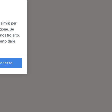
simili) per
azione. Se
l nostro sito.
ento dalle
ccetto