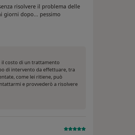
senza risolvere il problema delle
i giorni dopo... pessimo
tente Franco
 il costo di un trattamento
po di intervento da effettuare, tra
sentate, come lei ritiene, può
tattarmi e provvederò a risolvere