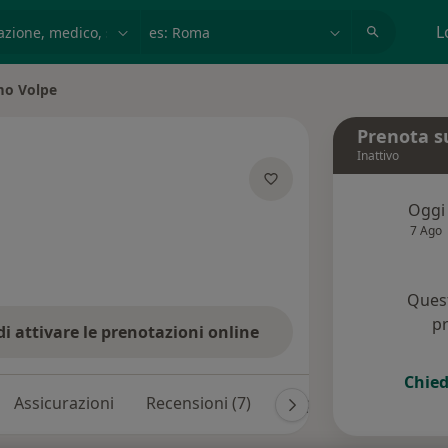
azione, medico, struttura
es: Roma
L
mo Volpe
à
Prenota s
Inattivo
sulle specializzazioni
Oggi
7 Ago
Quest
pr
di attivare le prenotazioni online
Chied
Assicurazioni
Recensioni (7)
Risposte ai pazienti (1