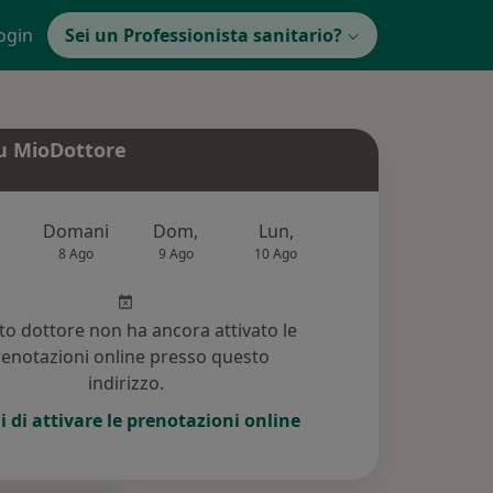
ogin
Sei un Professionista sanitario?
u MioDottore
Domani
Dom,
Lun,
Mar,
Mer
8 Ago
9 Ago
10 Ago
11 Ago
12 Ag
o dottore non ha ancora attivato le
enotazioni online presso questo
indirizzo.
i di attivare le prenotazioni online
)