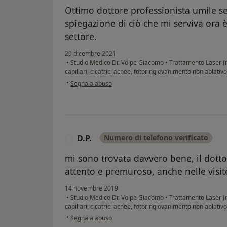
Ottimo dottore professionista umile se
spiegazione di ciò che mi serviva ora è
settore.
29 dicembre 2021
•
Studio Medico Dr. Volpe Giacomo
•
Trattamento Laser (m
capillari, cicatrici acnee, fotoringiovanimento non ablat
secondo l'opinione dell'utente G.V.
•
Segnala abuso
D.P.
Numero di telefono verificato
D
mi sono trovata davvero bene, il dott
attento e premuroso, anche nelle visi
14 novembre 2019
•
Studio Medico Dr. Volpe Giacomo
•
Trattamento Laser (m
capillari, cicatrici acnee, fotoringiovanimento non ablat
secondo l'opinione dell'utente D.P.
•
Segnala abuso