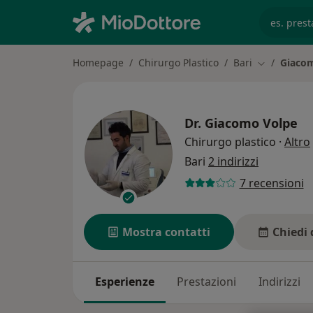
es. prest
Homepage
Chirurgo Plastico
Bari
Giaco
Cambia citt
Dr.
Giacomo Volpe
Chirurgo plastico
·
Altro
Bari
2 indirizzi
7 recensioni
Mostra contatti
Chiedi 
Esperienze
Prestazioni
Indirizzi