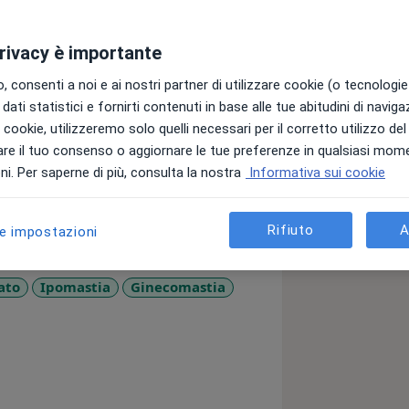
privacy è importante
e branche principali della chirurgia
 consenti a noi e ai nostri partner di utilizzare cookie (o tecnologie 
atto chirurgico, il lavoro in equipe ed
dati statistici e fornirti contenuti in base alle tue abitudini di navig
a migliore tecnica sono il mio metodo
i i cookie, utilizzeremo solo quelli necessari per il corretto utilizzo de
re il tuo consenso o aggiornare le tue preferenze in qualsiasi mom
le richieste dei miei pazienti con
i. Per saperne di più, consulta la nostra
Informativa sui cookie
a
Rifiuto
A
le impostazioni
ato
Ipomastia
Ginecomastia