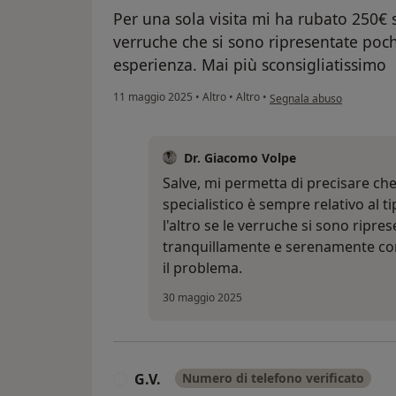
Per una sola visita mi ha rubato 250€ 
verruche che si sono ripresentate poch
esperienza. Mai più sconsigliatissimo
secondo l'opinione dell'u
11 maggio 2025
•
Altro
•
Altro
•
Segnala abuso
Dr. Giacomo Volpe
Salve, mi permetta di precisare che
specialistico è sempre relativo al ti
l'altro se le verruche si sono ripre
tranquillamente e serenamente con
il problema.
30 maggio 2025
G.V.
Numero di telefono verificato
G