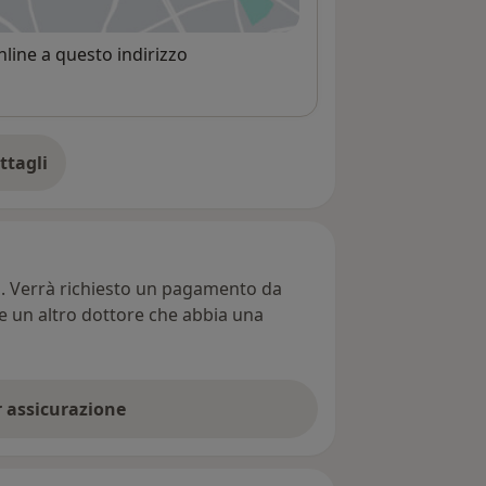
 apre in una nuova scheda
line a questo indirizzo
ttagli
ll'indirizzo
ti. Verrà richiesto un pagamento da
re un altro dottore che abbia una
er assicurazione