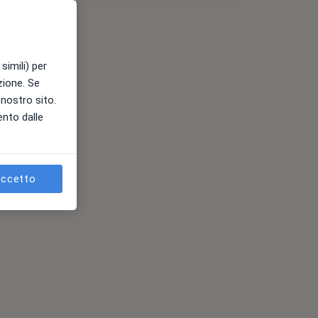
simili) per
azione. Se
l nostro sito.
ento dalle
ccetto