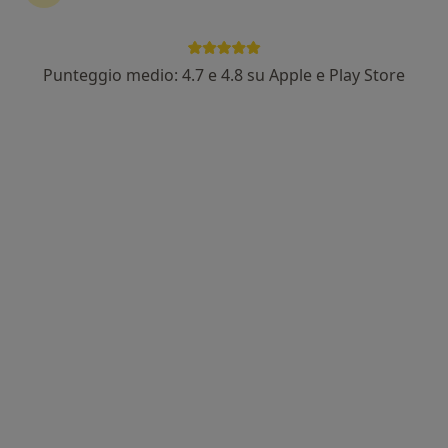
via roma 1, Savona
•
Mappa
studio privato
Punteggio medio: 4.7 e 4.8 su Apple e Play Store
Visita gastroenterologica
Prezzo non disponibile
Questo dottore non ha ancora attivato le prenotazioni online presso questo indirizzo.
Chiedi di attivare le prenotazioni online
Prof. Roberto Testa
Gastroenterologo, Internista