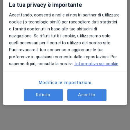
La tua privacy è importante
Chiedi di attivare le prenotazioni online
Accettando, consenti a noi e ai nostri partner di utilizzare
cookie (o tecnologie simili) per raccogliere dati statistici
e fornirti contenuti in base alle tue abitudini di
Professionisti sanitari disponibili
navigazione. Se rifiuti tutti i cookie, utilizzeremo solo
quelli necessari per il corretto utilizzo del nostro sito.
Questi professionisti sanitari si trovano fuori
Puoi revocare il tuo consenso o aggiornare le tue
Savona, SV, in aree vicine alla tua ricerca.
preferenze in qualsiasi momento dalle impostazioni. Per
saperne di più, consulta la nostra
Informativa sui cookie
Modifica le impostazioni
Rifiuto
Accetto
Dr. Giovanni Filippo Bignone
Gastroenterologo, Medico di medicina generale