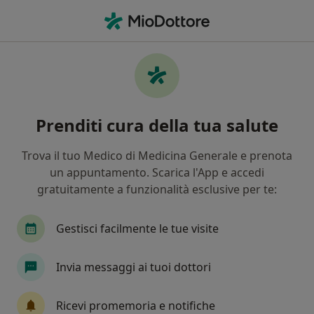
Men
Gastroenterologo • Savona, SV
Filters
Mappa
Gastroenterologi a Savona. Prenota online
Prenditi cura della tua salute
la tua visita
In che modo ordiniamo i risultati
Trova il tuo Medico di Medicina Generale e prenota
un appuntamento. Scarica l'App e accedi
gratuitamente a funzionalità esclusive per te:
Gestisci facilmente le tue visite
Invia messaggi ai tuoi dottori
Dott. Alessandro Grasso
Ricevi promemoria e notifiche
Gastroenterologo