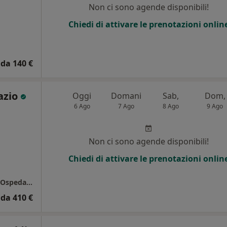
Non ci sono agende disponibili!
Chiedi di attivare le prenotazioni onlin
da 140 €
azio
Oggi
Domani
Sab,
Dom,
6 Ago
7 Ago
8 Ago
9 Ago
i
Non ci sono agende disponibili!
Chiedi di attivare le prenotazioni onlin
Endoscopia Digestiva Bugianesi Piano Terra Ospedale Molinette
da 410 €