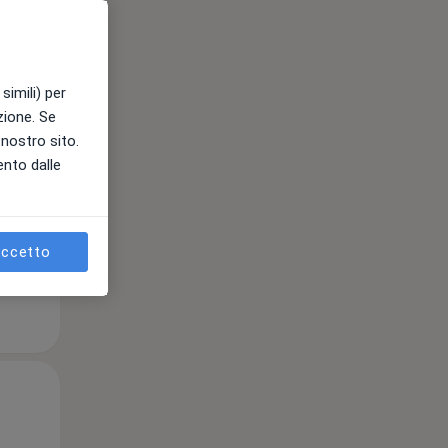
Lun,
Mar,
Mer,
simili) per
10 Ago
11 Ago
12 Ago
azione. Se
l nostro sito.
ento dalle
e
ccetto
Lun,
Mar,
Mer,
10 Ago
11 Ago
12 Ago