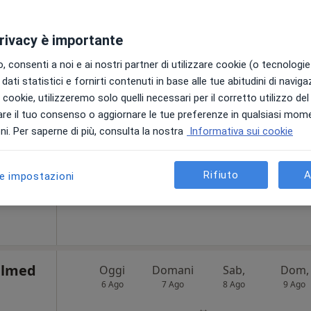
privacy è importante
re
Oggi
Domani
Sab,
Dom,
 consenti a noi e ai nostri partner di utilizzare cookie (o tecnologie 
6 Ago
7 Ago
8 Ago
9 Ago
dati statistici e fornirti contenuti in base alle tue abitudini di navig
i i cookie, utilizzeremo solo quelli necessari per il corretto utilizzo de
re il tuo consenso o aggiornare le tue preferenze in qualsiasi mom
Non ci sono agende disponibili!
i. Per saperne di più, consulta la nostra
Informativa sui cookie
Chiedi di attivare le prenotazioni onlin
Mappa
Rifiuto
A
le impostazioni
200 €
llmed
Oggi
Domani
Sab,
Dom,
6 Ago
7 Ago
8 Ago
9 Ago