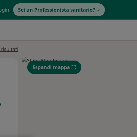
ogin
Sei un Professionista sanitario?
isultati
Lun,
Mar,
Mer,
Espandi mappa
10 Ago
11 Ago
12 Ago
e