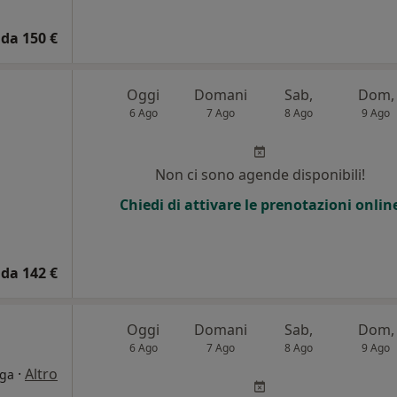
da 150 €
Oggi
Domani
Sab,
Dom,
6 Ago
7 Ago
8 Ago
9 Ago
i
Non ci sono agende disponibili!
Chiedi di attivare le prenotazioni onlin
da 142 €
Oggi
Domani
Sab,
Dom,
6 Ago
7 Ago
8 Ago
9 Ago
·
Altro
oga
i