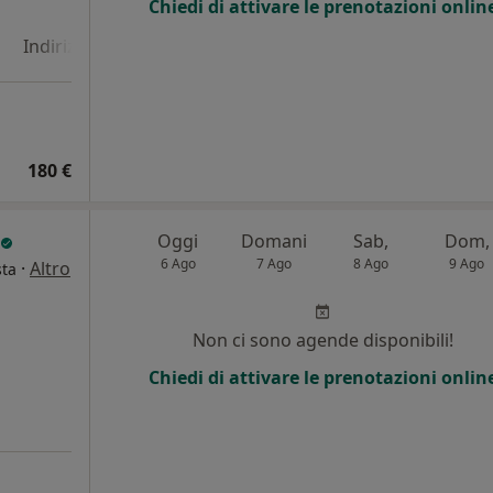
Chiedi di attivare le prenotazioni onlin
Indirizzo 4
180 €
Oggi
Domani
Sab,
Dom,
6 Ago
7 Ago
8 Ago
9 Ago
·
Altro
sta
i
Non ci sono agende disponibili!
Chiedi di attivare le prenotazioni onlin