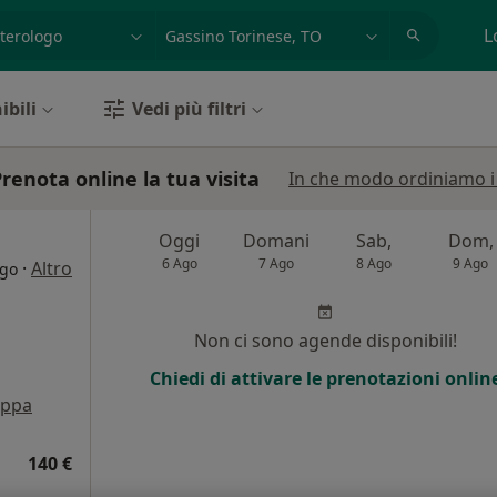
azione, medico, struttura
es: Roma
L
ibili
Vedi più filtri
renota online la tua visita
In che modo ordiniamo i r
Oggi
Domani
Sab,
Dom,
6 Ago
7 Ago
8 Ago
9 Ago
·
Altro
ogo
Non ci sono agende disponibili!
Chiedi di attivare le prenotazioni onlin
ppa
140 €