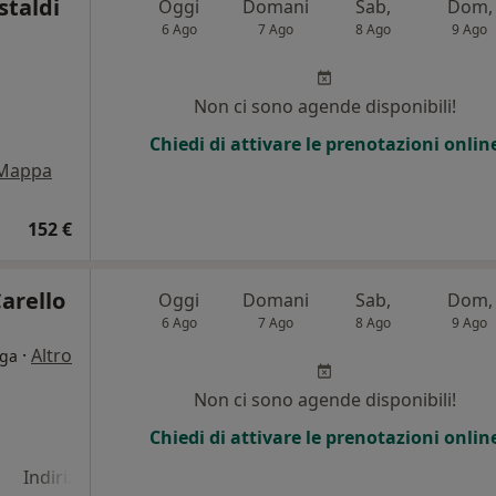
staldi
Oggi
Domani
Sab,
Dom,
6 Ago
7 Ago
8 Ago
9 Ago
Non ci sono agende disponibili!
Chiedi di attivare le prenotazioni onlin
Mappa
152 €
arello
Oggi
Domani
Sab,
Dom,
6 Ago
7 Ago
8 Ago
9 Ago
·
Altro
oga
i
Non ci sono agende disponibili!
Chiedi di attivare le prenotazioni onlin
Indirizzo 4
Indirizzo 5