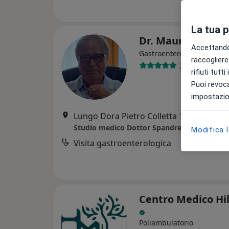
La tua 
Dr. Mauro Spand
Accettando,
·
Altro
Gastroenterologo
raccogliere 
28 recensioni
rifiuti tutt
Puoi revoca
impostazion
Lungo Dora Pietro Colletta 129, Torino
•
Studio medico Dottor Spandre
Modifica 
Visita gastroenterologica
Centro Medico Hi
Poliambulatorio