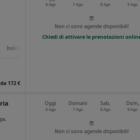
6 Ago
7 Ago
8 Ago
9 Ago
i
Non ci sono agende disponibili!
Chiedi di attivare le prenotazioni onlin
Indirizzo 4
da 172 €
ria
Oggi
Domani
Sab,
Dom,
6 Ago
7 Ago
8 Ago
9 Ago
ga,
Non ci sono agende disponibili!
i