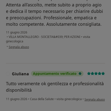
Attenta all’ascolto, mette subito a proprio agio
e dedica il tempo necessario per chiarire dubbi
e preoccupazioni. Professionale, empatica e
molto competente. Assolutamente consigliata.
11 giugno 2026
•
VILLA MONTALLEGRO - SOCIETA&#039; PER AZIONI
•
visita
ginecologica
secondo l'opinione dell'utente S.T.
•
Segnala abuso
Giuliana
Appuntamento verificato
G
Tutto veramente ok gentilezza e professionalità
disponibilità
secondo l'opinione 
11 giugno 2026
•
Casa della Salute
•
visita ginecologica
•
Segnala abuso