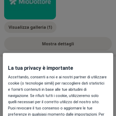
radioterapisti e all'ambulatorio di follow-up
oncologico.
Durante il 2012 si è occupata dell'ambulatorio del
pavimento pelvico per le puerpere.
Visualizza galleria (1)
Si è specializzata con la seguente tesi sperimentale dal
Mostra dettagli
titolo “VALUTAZIONE DELLO SHEDDING VAGINALE DI
sull'esperienza
HIV-1 E LE CORRELAZIONI CON IL PAP TEST IN UNA
COORTE DI DONNE CON INFEZIONE DA HIV” studio
prospettico osservazionale.
Comunicazioni importanti
La tua privacy è importante
Dott.ssa Gabbi Laura
Accettando, consenti a noi e ai nostri partner di utilizzare
Largo Rosanna Benzi 10, Genova 16132
cookie (o tecnologie simili) per raccogliere dati statistici
**IMPORTANTE**
e fornirti contenuti in base alle tue abitudini di
Per le visite con la dottoressa Gabbi del mercoledi
navigazione. Se rifiuti tutti i cookie, utilizzeremo solo
il padiglione giusto è PADIGLIONE 40 e non
quelli necessari per il corretto utilizzo del nostro sito.
Padiglione Maragliano.
Puoi revocare il tuo consenso o aggiornare le tue
preferenze in qualsiasi momento dalle impostazioni. Per