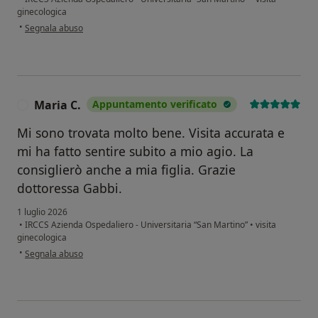
ginecologica
secondo l'opinione dell'utente Enrica Profumo
•
Segnala abuso
Maria C.
Appuntamento verificato
M
Mi sono trovata molto bene. Visita accurata e
mi ha fatto sentire subito a mio agio. La
consiglierò anche a mia figlia. Grazie
dottoressa Gabbi.
1 luglio 2026
•
IRCCS Azienda Ospedaliero - Universitaria “San Martino”
•
visita
ginecologica
secondo l'opinione dell'utente Maria C.
•
Segnala abuso