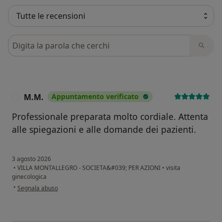
Cerca nelle recensioni
M.M.
Appuntamento verificato
M
Professionale preparata molto cordiale. Attenta
alle spiegazioni e alle domande dei pazienti.
3 agosto 2026
•
VILLA MONTALLEGRO - SOCIETA&#039; PER AZIONI
•
visita
ginecologica
secondo l'opinione dell'utente M.M.
•
Segnala abuso