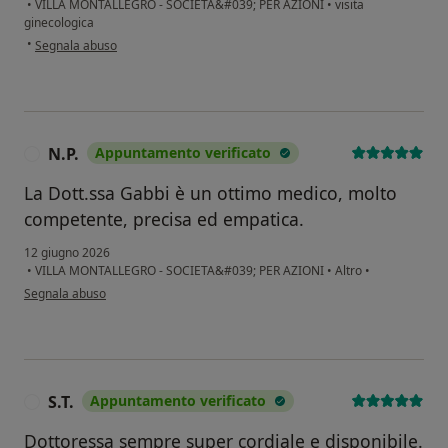
•
VILLA MONTALLEGRO - SOCIETA&#039; PER AZIONI
•
visita
ginecologica
secondo l'opinione dell'utente Elena B
•
Segnala abuso
N.P.
Appuntamento verificato
N
La Dott.ssa Gabbi è un ottimo medico, molto
competente, precisa ed empatica.
12 giugno 2026
•
VILLA MONTALLEGRO - SOCIETA&#039; PER AZIONI
•
Altro
•
secondo l'opinione dell'utente N.P.
Segnala abuso
S.T.
Appuntamento verificato
S
Dottoressa sempre super cordiale e disponibile.