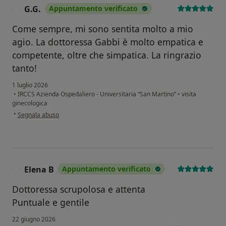
G.G.
Appuntamento verificato
G
Come sempre, mi sono sentita molto a mio
agio. La dottoressa Gabbi è molto empatica e
competente, oltre che simpatica. La ringrazio
tanto!
1 luglio 2026
•
IRCCS Azienda Ospedaliero - Universitaria “San Martino”
•
visita
ginecologica
secondo l'opinione dell'utente G.G.
•
Segnala abuso
Elena B
Appuntamento verificato
E
Dottoressa scrupolosa e attenta
Puntuale e gentile
22 giugno 2026