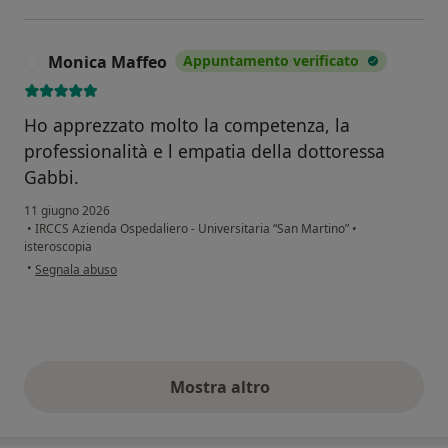
Monica Maffeo
Appuntamento verificato
M
Ho apprezzato molto la competenza, la
professionalità e l empatia della dottoressa
Gabbi.
11 giugno 2026
•
IRCCS Azienda Ospedaliero - Universitaria “San Martino”
•
isteroscopia
secondo l'opinione dell'utente Monica Maffeo
•
Segnala abuso
Mostra altro
opinioni di cui sopra