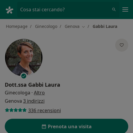
Men
Cosa stai cercando?
Homepage
Ginecologo
Genova
Gabbi Laura
Cambia città
Dott.ssa
Gabbi Laura
sulle specializzazioni
Ginecologa
·
Altro
Genova
3 indirizzi
336 recensioni
Prenota una visita