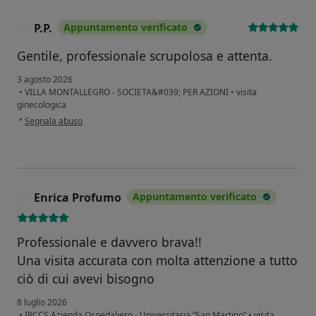
P.P.
Appuntamento verificato
P
Gentile, professionale scrupolosa e attenta.
3 agosto 2026
•
VILLA MONTALLEGRO - SOCIETA&#039; PER AZIONI
•
visita
ginecologica
secondo l'opinione dell'utente P.P.
•
Segnala abuso
Enrica Profumo
Appuntamento verificato
E
Professionale e davvero brava!!
Una visita accurata con molta attenzione a tutto
ciò di cui avevi bisogno
8 luglio 2026
•
IRCCS Azienda Ospedaliero - Universitaria “San Martino”
•
visita