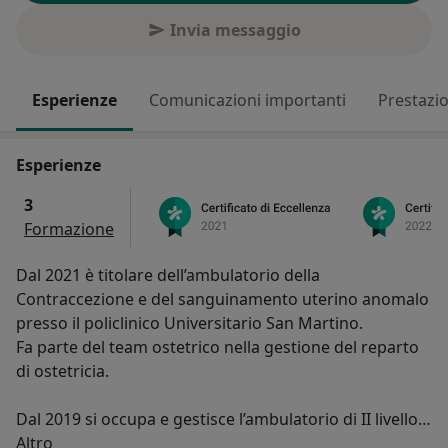
Invia messaggio
Esperienze
Comunicazioni importanti
Prestazio
Esperienze
3
Formazione
Dal 2021 è titolare dell’ambulatorio della
Contraccezione e del sanguinamento uterino anomalo
presso il policlinico Universitario San Martino.
Fa parte del team ostetrico nella gestione del reparto
di ostetricia.
Dal 2019 si occupa e gestisce l’ambulatorio di II livello
Su di me
di patologia del basso tratto genitale e si occupa della
Altro