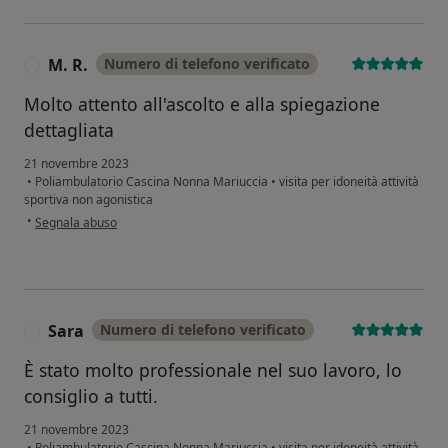
M. R.
Numero di telefono verificato
M
Molto attento all'ascolto e alla spiegazione
dettagliata
21 novembre 2023
•
Poliambulatorio Cascina Nonna Mariuccia
•
visita per idoneità attività
sportiva non agonistica
secondo l'opinione dell'utente M. R.
•
Segnala abuso
Sara
Numero di telefono verificato
S
È stato molto professionale nel suo lavoro, lo
consiglio a tutti.
21 novembre 2023
•
Poliambulatorio Cascina Nonna Mariuccia
•
visita per idoneità attività