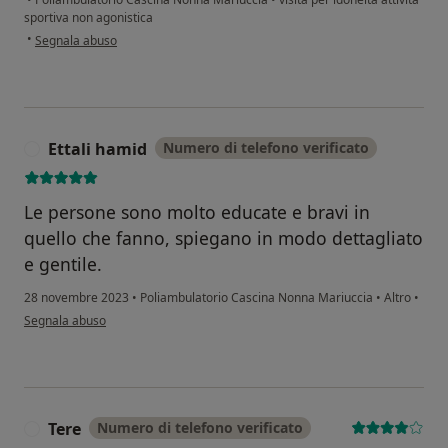
sportiva non agonistica
secondo l'opinione dell'utente Daniela
•
Segnala abuso
Ettali hamid
Numero di telefono verificato
E
Le persone sono molto educate e bravi in
quello che fanno, spiegano in modo dettagliato
e gentile.
28 novembre 2023
•
Poliambulatorio Cascina Nonna Mariuccia
•
Altro
•
secondo l'opinione dell'utente Ettali hamid
Segnala abuso
Tere
Numero di telefono verificato
T