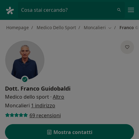
Men
Cosa stai cercando?
Homepage
Medico Dello Sport
Moncalieri
Franco G
Cambia città
Dott.
Franco Guidobaldi
sulle specializzazioni
Medico dello sport
·
Altro
Moncalieri
1 indirizzo
69 recensioni
Mostra contatti