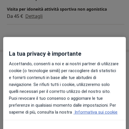
Visita per idoneità attività sportiva non agonistica
Da 45 €
Dettagli
Come funzionano i prezzi?
La tua privacy è importante
Indirizzo
Accettando, consenti a noi e ai nostri partner di utilizzare
cookie (o tecnologie simili) per raccogliere dati statistici
Poliambulatorio Cascina Nonna Mariuccia
e fornirti contenuti in base alle tue abitudini di
Viale della Stazione 12,
Moncalieri
10024
navigazione. Se rifiuti tutti i cookie, utilizzeremo solo
quelli necessari per il corretto utilizzo del nostro sito.
Puoi revocare il tuo consenso o aggiornare le tue
Vedi mappa
si apre in una nuova scheda
preferenze in qualsiasi momento dalle impostazioni. Per
saperne di più, consulta la nostra
Informativa sui cookie
Disponibilità
Questo dottore non offre prenotazioni online a
questo indirizzo