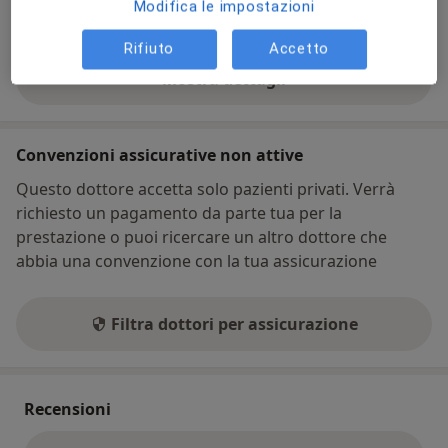
Cosa posso fare adesso?
Modifica le impostazioni
Rifiuto
Accetto
Mostra dettagli
sull'indirizzo
Convenzioni assicurative non attive
Questo dottore accetta solo pazienti privati. Verrà
richiesto un pagamento da parte tua per la
prestazione o puoi ricercare un altro dottore che
abbia una convenzione con la tua assicurazione
Filtra dottori per assicurazione
Recensioni