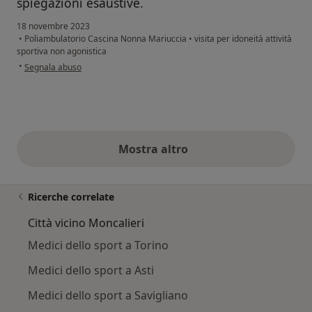
spiegazioni esaustive.
18 novembre 2023
•
Poliambulatorio Cascina Nonna Mariuccia
•
visita per idoneità attività
sportiva non agonistica
secondo l'opinione dell'utente A.M.
•
Segnala abuso
Mostra altro
opinioni di cui sopra
Ricerche correlate
Città vicino Moncalieri
Medici dello sport a Torino
Medici dello sport a Asti
Medici dello sport a Savigliano