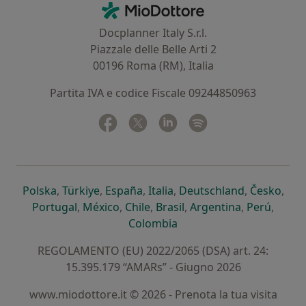
Contatti
MioDottore - Homepage
Docplanner Italy S.r.l.
Piazzale delle Belle Arti 2
00196 Roma (RM), Italia
Partita IVA e codice Fiscale 09244850963
Facebook
si apre in una nuova scheda
Twitter
si apre in una nuova scheda
Linkedin
si apre in una nuova sc
Spotify
si apre in una nuo
si apre in una nuova scheda
si apre in una nuova scheda
si apre in una nuova scheda
si apre in una nuova sche
si apre in 
si a
Polska
,
Türkiye
,
España
,
Italia
,
Deutschland
,
Česko
,
si apre in una nuova scheda
si apre in una nuova scheda
si apre in una nuova scheda
si apre in una nuova s
si apre in u
si apr
Portugal
,
México
,
Chile
,
Brasil
,
Argentina
,
Perú
,
si apre in una nuova sch
Colombia
REGOLAMENTO (EU) 2022/2065 (DSA) art. 24:
15.395.179 “AMARs” - Giugno 2026
www.miodottore.it © 2026 - Prenota la tua visita