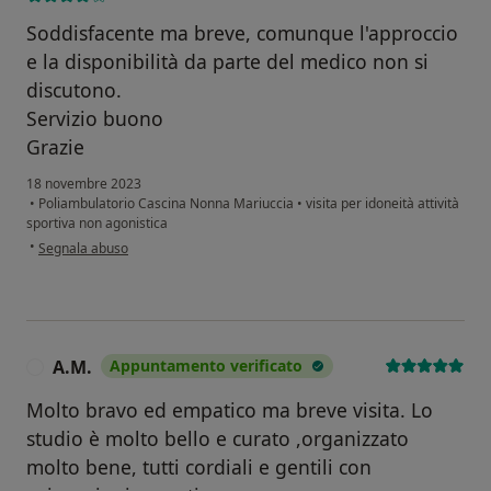
Soddisfacente ma breve, comunque l'approccio
e la disponibilità da parte del medico non si
discutono.
Servizio buono
Grazie
18 novembre 2023
•
Poliambulatorio Cascina Nonna Mariuccia
•
visita per idoneità attività
sportiva non agonistica
secondo l'opinione dell'utente Alessandro
•
Segnala abuso
A.M.
Appuntamento verificato
A
Molto bravo ed empatico ma breve visita. Lo
studio è molto bello e curato ,organizzato
molto bene, tutti cordiali e gentili con