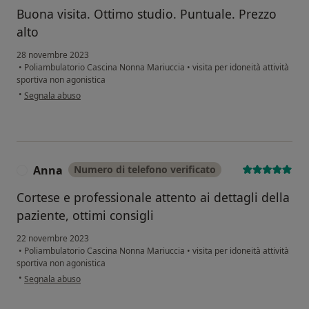
Buona visita. Ottimo studio. Puntuale. Prezzo
alto
28 novembre 2023
•
Poliambulatorio Cascina Nonna Mariuccia
•
visita per idoneità attività
sportiva non agonistica
secondo l'opinione dell'utente Tere
•
Segnala abuso
Anna
Numero di telefono verificato
A
Cortese e professionale attento ai dettagli della
paziente, ottimi consigli
22 novembre 2023
•
Poliambulatorio Cascina Nonna Mariuccia
•
visita per idoneità attività
sportiva non agonistica
secondo l'opinione dell'utente Anna
•
Segnala abuso