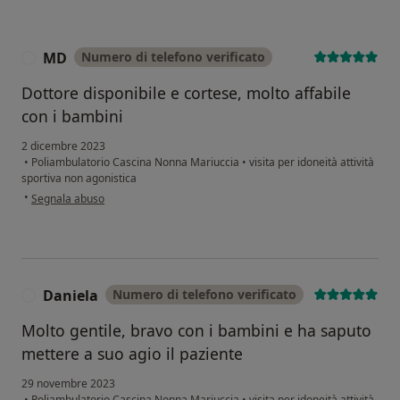
MD
Numero di telefono verificato
M
Dottore disponibile e cortese, molto affabile
con i bambini
2 dicembre 2023
•
Poliambulatorio Cascina Nonna Mariuccia
•
visita per idoneità attività
sportiva non agonistica
secondo l'opinione dell'utente MD
•
Segnala abuso
Daniela
Numero di telefono verificato
D
Molto gentile, bravo con i bambini e ha saputo
mettere a suo agio il paziente
29 novembre 2023
•
Poliambulatorio Cascina Nonna Mariuccia
•
visita per idoneità attività