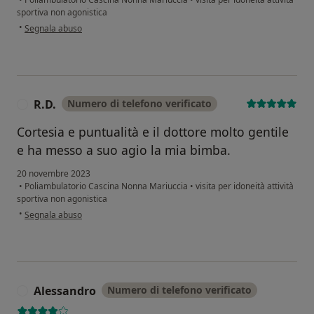
sportiva non agonistica
secondo l'opinione dell'utente Sara
•
Segnala abuso
R.D.
Numero di telefono verificato
R
Cortesia e puntualità e il dottore molto gentile
e ha messo a suo agio la mia bimba.
20 novembre 2023
•
Poliambulatorio Cascina Nonna Mariuccia
•
visita per idoneità attività
sportiva non agonistica
secondo l'opinione dell'utente R.D.
•
Segnala abuso
Alessandro
Numero di telefono verificato
A