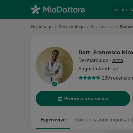
es. prest
Homepage
Dermatologo
Siracusa
France
Cambia citt
Dott.
Francesco Nico
sull
Dermatologo
·
Altro
Augusta
4 indirizzi
239 recension
Prenota una visita
Esperienze
Comunicazioni important