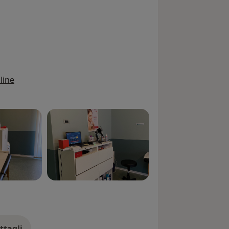
line
ttagli