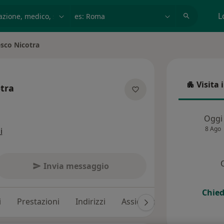
azione, medico, struttura
es: Roma
L
sco Nicotra
à
Visita 
tra
Visita in
e specializzazioni
Oggi
8 Ago
i
Invia messaggio
Chied
i
Prestazioni
Indirizzi
Assicurazioni
Recension