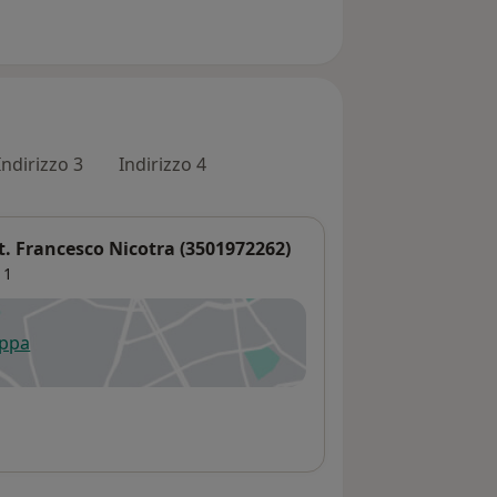
Indirizzo 3
Indirizzo 4
. Francesco Nicotra (3501972262)
11
appa
 apre in una nuova scheda