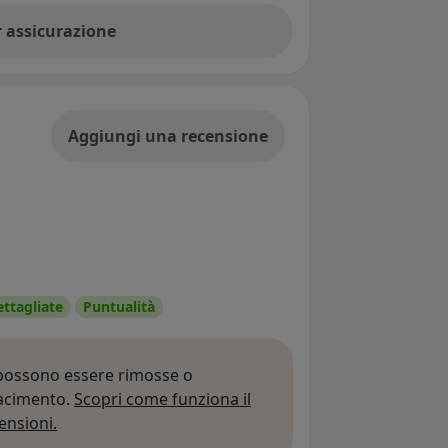
er assicurazione
Aggiungi una recensione
ettagliate
Puntualità
 possono essere rimosse o
iacimento.
Scopri come funziona il
Per saperne di più sulle opinioni
ensioni.