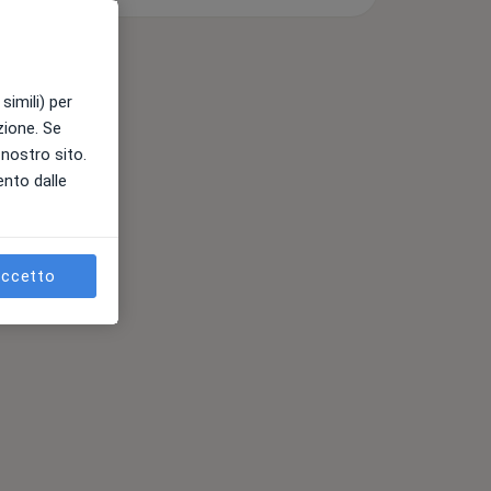
simili) per
azione. Se
l nostro sito.
ento dalle
ccetto