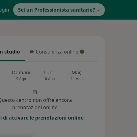
ogin
Sei un Professionista sanitario?
in studio
Consulenza online
 studio
Consulenza online
Domani
Lun,
Mar,
Mer,
Gio,
9 Ago
10 Ago
11 Ago
12 Ago
13 Ag
Questo centro non offre ancora
prenotazioni online
i di attivare le prenotazioni online
i (239)
Risposte ai pazienti (15)