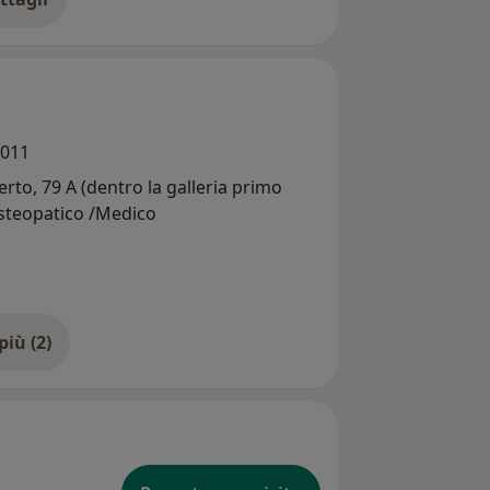
ll'esperienza
6011
erto, 79 A (dentro la galleria primo
Osteopatico /Medico
Mostra di più (2)