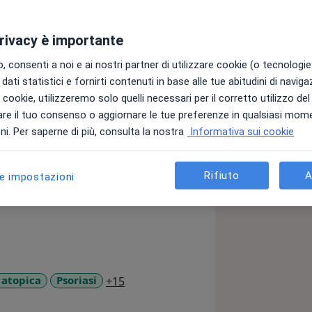
privacy è importante
 consenti a noi e ai nostri partner di utilizzare cookie (o tecnologie 
dati statistici e fornirti contenuti in base alle tue abitudini di navig
 di Catania dove ho conseguito la laurea
i i cookie, utilizzeremo solo quelli necessari per il corretto utilizzo de
e successivamente la specializzazione
re il tuo consenso o aggiornare le tue preferenze in qualsiasi mom
ode. Co-autore di articoli scientifici
i. Per saperne di più, consulta la nostra
Informativa sui cookie
tre sub-investigator in diversi studi
 italiana di Dermatologia e Malattie
Rifiuto
A
le impostazioni
upo di cura e prevenzione delle
ghie e capelli) e delle malattie
iguardo verso la prevenzione dei
isita direttamente dal sito o
a11y_sr_more_diseases
 atopica
Psoriasi
+15