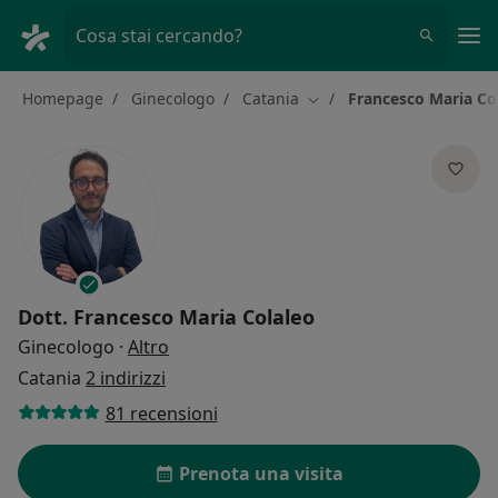
Men
Cosa stai cercando?
Homepage
Ginecologo
Catania
Francesco Maria Co
Cambia città
Dott.
Francesco Maria Colaleo
sulle specializzazioni
Ginecologo
·
Altro
Catania
2 indirizzi
81 recensioni
Prenota una visita