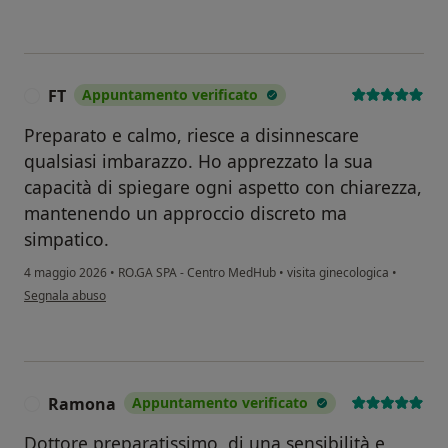
FT
Appuntamento verificato
F
Preparato e calmo, riesce a disinnescare
qualsiasi imbarazzo. Ho apprezzato la sua
capacità di spiegare ogni aspetto con chiarezza,
mantenendo un approccio discreto ma
simpatico.
4 maggio 2026
•
RO.GA SPA - Centro MedHub
•
visita ginecologica
•
secondo l'opinione dell'utente FT
Segnala abuso
Ramona
Appuntamento verificato
R
Dottore preparatissimo, di una sensibilità e