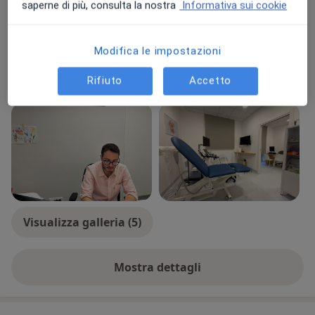
saperne di più, consulta la nostra
Informativa sui cookie
Gestione di gravidanze fisiologiche e a rischio
Tipologia di visite
In studio
Visualizza gli indirizzi (2)
Modifica le impostazioni
Consulenza online
Visualizza l'agenda online
Rifiuto
Accetto
Foto e video
Visualizza galleria (5)
Mostra dettagli
sull'esperienza