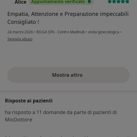
Alice
Appuntamento verificato
A
Empatia, Attenzione e Preparazione impeccabili
Consigliato !
24 marzo 2026
•
RO.GA SPA - Centro MedHub
•
visita ginecologica
•
secondo l'opinione dell'utente Alice
Segnala abuso
Mostra altro
opinioni di cui sopra
Risposte ai pazienti
ha risposto a 11 domande da parte di pazienti di
MioDottore