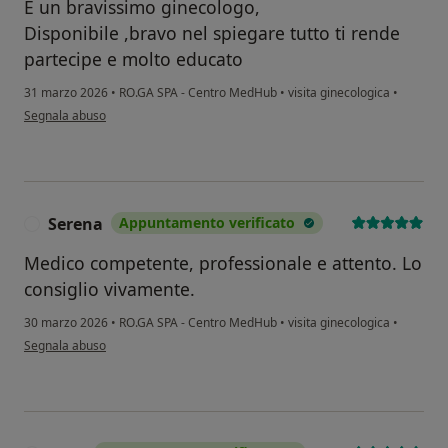
E un bravissimo ginecologo,
Disponibile ,bravo nel spiegare tutto ti rende
partecipe e molto educato
31 marzo 2026
•
RO.GA SPA - Centro MedHub
•
visita ginecologica
•
secondo l'opinione dell'utente Pl
Segnala abuso
Serena
Appuntamento verificato
S
Medico competente, professionale e attento. Lo
consiglio vivamente.
30 marzo 2026
•
RO.GA SPA - Centro MedHub
•
visita ginecologica
•
secondo l'opinione dell'utente Serena
Segnala abuso