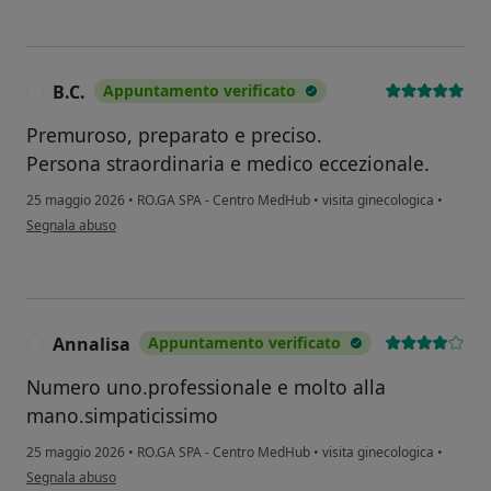
B.C.
Appuntamento verificato
B
Premuroso, preparato e preciso.
Persona straordinaria e medico eccezionale.
25 maggio 2026
•
RO.GA SPA - Centro MedHub
•
visita ginecologica
•
secondo l'opinione dell'utente B.C.
Segnala abuso
Annalisa
Appuntamento verificato
A
Numero uno.professionale e molto alla
mano.simpaticissimo
25 maggio 2026
•
RO.GA SPA - Centro MedHub
•
visita ginecologica
•
secondo l'opinione dell'utente Annalisa
Segnala abuso