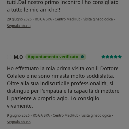
tutti.Dal nostro primo incontro l'ho consigliato
a tutte le mie amiche!!
29 giugno 2026
•
RO.GA SPA - Centro MedHub
•
visita ginecologica
•
secondo l'opinione dell'utente Marianna G.
Segnala abuso
M.O
Appuntamento verificato
M
Ho effettuato la mia prima visita con il Dottore
Colaleo e ne sono rimasta molto soddisfatta.
Oltre alla sua indiscutibile professionalità, si
distingue per l'empatia e la capacità di mettere
il paziente a proprio agio. Lo consiglio
vivamente.
9 giugno 2026
•
RO.GA SPA - Centro MedHub
•
visita ginecologica
•
secondo l'opinione dell'utente M.O
Segnala abuso