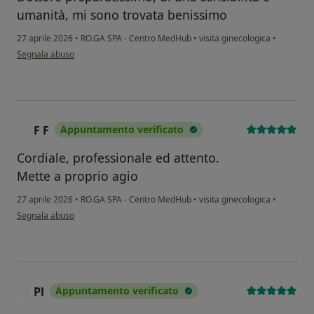
umanità, mi sono trovata benissimo
27 aprile 2026
•
RO.GA SPA - Centro MedHub
•
visita ginecologica
•
secondo l'opinione dell'utente Ramona
Segnala abuso
F F
Appuntamento verificato
F
Cordiale, professionale ed attento.
Mette a proprio agio
27 aprile 2026
•
RO.GA SPA - Centro MedHub
•
visita ginecologica
•
secondo l'opinione dell'utente F F
Segnala abuso
Pl
Appuntamento verificato
P