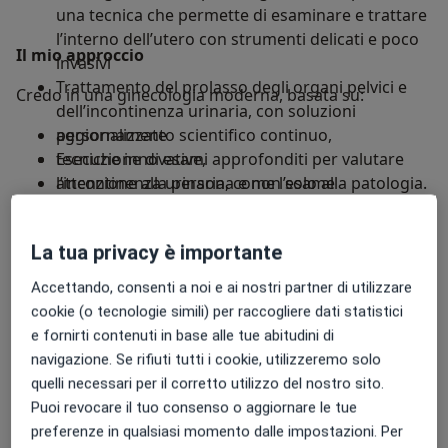
una tecnica che permette di esaminare e trattare
l’interno dell’utero con strumenti delicati e poco
Il mio approccio
invasivi
Trattamento del prolasso degli organi pelvici e
Credo in una ginecologia moderna, basata su:
dell’incontinenza urinaria, con soluzioni
personalizzate
aggiornamento scientifico continuo,
Esecuzione di esami approfonditi per valutare
tecniche innovative,
l’incontinenza urinaria, come l’esame
attenzione alla persona e non solo alla patologia.
urodinamico, che aiuta a comprendere il
Su di me
Altro
funzionamento della vescica e dell’uretra
La tua privacy è importante
Screening per infezioni sessualmente
Aree di competenza principali:
trasmissibili (IST)
Ginecologia e ostetricia
Accettando, consenti a noi e ai nostri partner di utilizzare
Consulenza per la menopausa e terapia
Uroginecologia
cookie (o tecnologie simili) per raccogliere dati statistici
ormonale sostitutiva
e fornirti contenuti in base alle tue abitudini di
Principali patologie trattate
Valutazione e trattamento dei disturbi del ciclo
navigazione. Se rifiuti tutti i cookie, utilizzeremo solo
mestruale
Premenopausa
Cistite
quelli necessari per il corretto utilizzo del nostro sito.
Diagnosi e gestione della sindrome dell’ovaio
Sindrome dell'ovaio policistico (PCOS / PMOS)
Puoi revocare il tuo consenso o aggiornare le tue
policistico, una condizione che può influire sul
a11y_sr_more_diseases
preferenze in qualsiasi momento dalle impostazioni. Per
Endometriosi
Candidosi
+34
ciclo e sulla fertilità