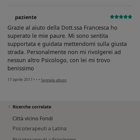
paziente
P
Grazie al aiuto della Dott.ssa Francesca ho
superato le mie paure. Mi sono sentita
supportata e guidata mettendomi sulla giusta
strada. Personalmente non mi rivolgerei ad
nessun altro Psicologo, con lei mi trovo
benissimo
secondo l'opinione dell'utente paziente
17 aprile 2017
•
•
•
Segnala abuso
Ricerche correlate
Città vicino Fondi
Psicoterapeuti a Latina
Psicoterapeuti a Frosinone