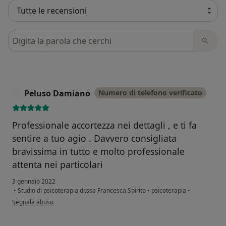
Cerca nelle recensioni
Peluso Damiano
Numero di telefono verificato
P
Professionale accortezza nei dettagli , e ti fa
sentire a tuo agio . Davvero consigliata
bravissima in tutto e molto professionale
attenta nei particolari
3 gennaio 2022
•
Studio di psicoterapia dr.ssa Francesca Spirito
•
psicoterapia
•
secondo l'opinione dell'utente Peluso Damiano
Segnala abuso