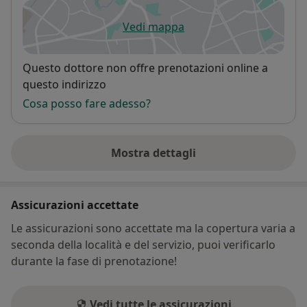
Vedi mappa
si apre in una nuova scheda
Disponibilità
Questo dottore non offre prenotazioni online a
questo indirizzo
Cosa posso fare adesso?
Mostra dettagli
sull'indirizzo
Assicurazioni accettate
Le assicurazioni sono accettate ma la copertura varia a
seconda della località e del servizio, puoi verificarlo
durante la fase di prenotazione!
Vedi tutte le assicurazioni