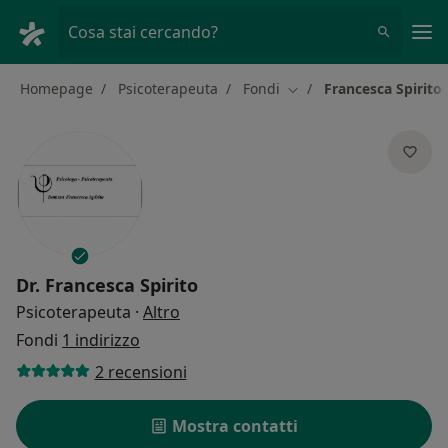
Men
Cosa stai cercando?
Homepage
Psicoterapeuta
Fondi
Francesca Spirito
Cambia città
Dr.
Francesca Spirito
sulle specializzazioni
Psicoterapeuta
·
Altro
Fondi
1 indirizzo
2 recensioni
Mostra contatti