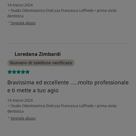
14 marzo 2024
•
Studio Odontoiatrico Dott.ssa Francesca Loffredo
•
prima visita
dentistica
secondo l'opinione dell'utente Gerardo Di Vaio
•
Segnala abuso
Loredana Zimbardi
L
Numero di telefono verificato
Bravissima ed eccellente .....molto professionale
e ti mette a tuo agio
14 marzo 2024
•
Studio Odontoiatrico Dott.ssa Francesca Loffredo
•
prima visita
dentistica
secondo l'opinione dell'utente Loredana Zimbardi
•
Segnala abuso