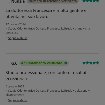
Nunzia
Numero di telefono verificato
N
La dottoressa Francesca è molto gentile e
attenta nel suo lavoro.
17 giugno 2024
•
Studio Odontoiatrico Dott.ssa Francesca Loffredo
•
prima visita
dentistica
secondo l'opinione dell'utente Nunzia
•
Segnala abuso
G.C
Appuntamento verificato
G
Studio professionale, con tanto di risultati
eccezionali.
5 giugno 2024
•
Studio Odontoiatrico Dott.ssa Francesca Loffredo
•
ablazione +
sbiancamento
secondo l'opinione dell'utente G.C
•
Segnala abuso