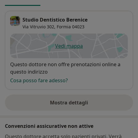
Studio Dentistico Berenice
Via Vitruvio 302,
Formia
04023
Vedi mappa
si apre in una nuova scheda
Disponibilità
Questo dottore non offre prenotazioni online a
questo indirizzo
Cosa posso fare adesso?
Mostra dettagli
sull'indirizzo
Convenzioni assicurative non attive
Questo dottore accetta solo pazienti privati. Verrà