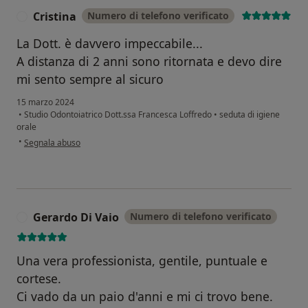
Cristina
Numero di telefono verificato
C
La Dott. è davvero impeccabile...
A distanza di 2 anni sono ritornata e devo dire
mi sento sempre al sicuro
15 marzo 2024
•
Studio Odontoiatrico Dott.ssa Francesca Loffredo
•
seduta di igiene
orale
secondo l'opinione dell'utente Cristina
•
Segnala abuso
Gerardo Di Vaio
Numero di telefono verificato
G
Una vera professionista, gentile, puntuale e
cortese.
Ci vado da un paio d'anni e mi ci trovo bene.