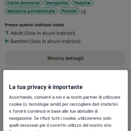
Carie dentaria
Gengivite
Pulpite
a11y_sr_more_disea
Malattia parodontale
Protesi
+5
Presso questo indirizzo visito
Adulti (Solo in alcuni indirizzi)
Bambini (Solo in alcuni indirizzi)
Mostra dettagli
sull'esperienza
Prestazioni e prezzi
La tua privacy è importante
Prima visita dentistica
Accettando, consenti a noi e ai nostri partner di utilizzare
Prestazione gratuita
Dettagli
cookie (o tecnologie simili) per raccogliere dati statistici
e fornirti contenuti in base alle tue abitudini di
Ablazione + sbiancamento
navigazione. Se rifiuti tutti i cookie, utilizzeremo solo
Da 200 €
Dettagli
quelli necessari per il corretto utilizzo del nostro sito.