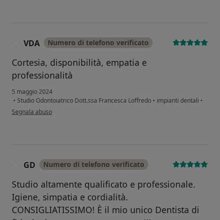
VDA
Numero di telefono verificato
V
Cortesia, disponibilità, empatia e
professionalità
5 maggio 2024
•
Studio Odontoiatrico Dott.ssa Francesca Loffredo
•
impianti dentali
•
secondo l'opinione dell'utente VDA
Segnala abuso
GD
Numero di telefono verificato
G
Studio altamente qualificato e professionale.
Igiene, simpatia e cordialità.
CONSIGLIATISSIMO! È il mio unico Dentista di