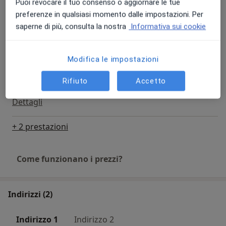
Puoi revocare il tuo consenso o aggiornare le tue
Corone e ponti fissi
preferenze in qualsiasi momento dalle impostazioni. Per
400 €
Dettagli
saperne di più, consulta la nostra
Informativa sui cookie
Impianti dentali
Modifica le impostazioni
Da 1.200 €
Dettagli
Rifiuto
Accetto
Protesi mobile
Dettagli
+ 2 prestazioni
Come funzionano i prezzi?
Indirizzi (2)
Indirizzo 1
Indirizzo 2