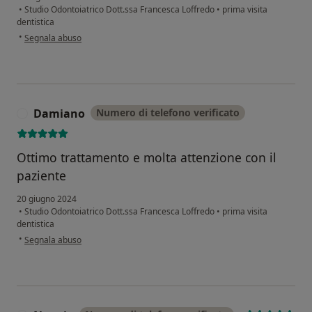
•
Studio Odontoiatrico Dott.ssa Francesca Loffredo
•
prima visita
dentistica
secondo l'opinione dell'utente S.i.
•
Segnala abuso
Damiano
Numero di telefono verificato
D
Ottimo trattamento e molta attenzione con il
paziente
20 giugno 2024
•
Studio Odontoiatrico Dott.ssa Francesca Loffredo
•
prima visita
dentistica
secondo l'opinione dell'utente Damiano
•
Segnala abuso