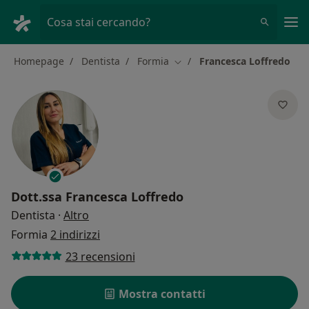
Men
Cosa stai cercando?
Homepage
Dentista
Formia
Francesca Loffredo
Cambia città
Dott.ssa
Francesca Loffredo
sulle specializzazioni
Dentista
·
Altro
Formia
2 indirizzi
23 recensioni
Mostra contatti