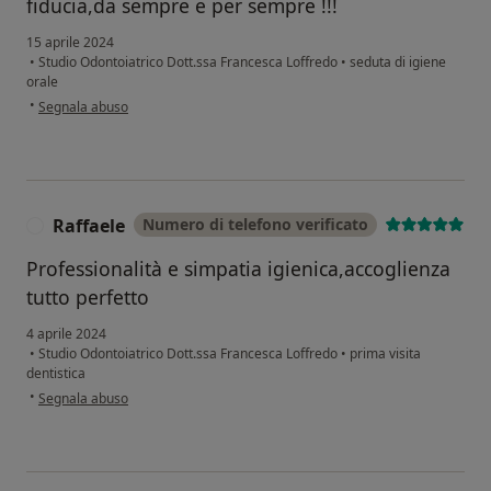
fiducia,da sempre e per sempre !!!
15 aprile 2024
•
Studio Odontoiatrico Dott.ssa Francesca Loffredo
•
seduta di igiene
orale
secondo l'opinione dell'utente GD
•
Segnala abuso
Raffaele
Numero di telefono verificato
R
Professionalità e simpatia igienica,accoglienza
tutto perfetto
4 aprile 2024
•
Studio Odontoiatrico Dott.ssa Francesca Loffredo
•
prima visita
dentistica
secondo l'opinione dell'utente Raffaele
•
Segnala abuso