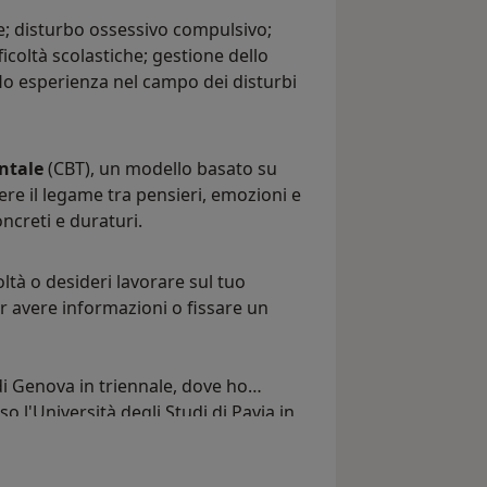
ie; disturbo ossessivo compulsivo;
fficoltà scolastiche; gestione dello
à. Ho esperienza nel campo dei disturbi
ntale
(CBT), un modello basato su
re il legame tra pensieri, emozioni e
creti e duraturi.
ltà o desideri lavorare sul tuo
r avere informazioni o fissare un
di Genova in triennale, dove ho
o l'Università degli Studi di Pavia in
esentato una tesi sulla psicologia
 la Scuola di Specializzazione di "Studi