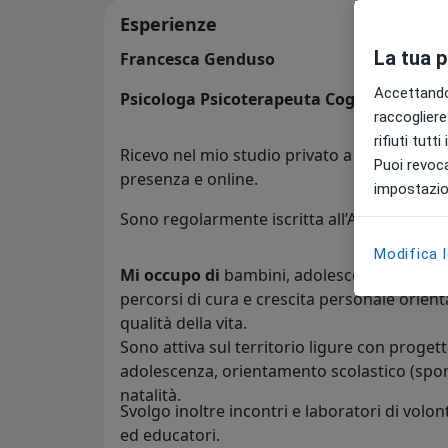
Esperienze
La tua 
Francesca Genduso
Accettando,
Psicologa Psicoterapeuta Cognitivo-Com
raccogliere 
rifiuti tutt
Ricevo nel mio studio privato a San Bartolo
Puoi revoca
presenza e online.
impostazion
Sono regolarmente iscritta all’Albo degli Psi
Modifica 
Mi occupo di
bambini, adolescenti e adult
percorsi di cura e crescita personale orient
qualità della vita.
Sono attiva sul territorio ligure con progetti 
adolescenza, orientamento scolastico (sporte
natalità.
Svolgo inoltre incontri e laboratori di volont
ed educatori.