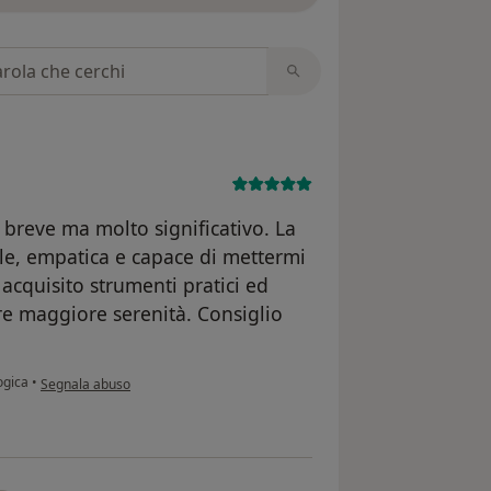
 recensioni
 breve ma molto significativo. La
ale, empatica e capace di mettermi
acquisito strumenti pratici ed
are maggiore serenità. Consiglio
secondo l'opinione dell'utente C.R.
ogica
•
Segnala abuso