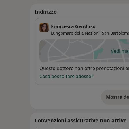
Indirizzo
Francesca Genduso
Lungomare delle Nazioni,
San Bartolom
Vedi m
si
Disponibilità
Questo dottore non offre prenotazioni on
Cosa posso fare adesso?
Mostra de
su
Convenzioni assicurative non attive