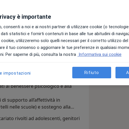
privacy è importante
 consenti a noi e ai nostri partner di utilizzare cookie (o tecnologie 
portamentale (CBT)
dati statistici e fornirti contenuti in base alle tue abitudini di navig
i i cookie, utilizzeremo solo quelli necessari per il corretto utilizzo de
meo al Mare (IM) e svolgo terapia in
re il tuo consenso o aggiornare le tue preferenze in qualsiasi mom
i. Per saperne di più, consulta la nostra
Informativa sui cookie
cologi della Liguria.
Rifiuto
A
le impostazioni
i, accompagnando le persone in
ati al benessere psicologico e alla
di supporto all’affettività in
lli nelle scuole) e sostegno alla
ariato rivolti ad adolescenti, genitori