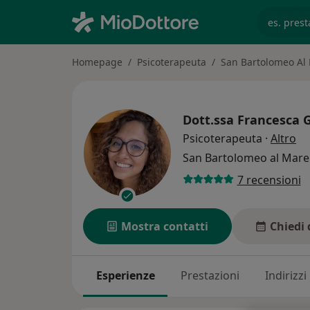
es. prest
Homepage
Psicoterapeuta
San Bartolomeo Al
Dott.ssa
Francesca 
su
Psicoterapeuta
·
Altro
San Bartolomeo al Mar
7 recensioni
Mostra contatti
Chiedi 
Esperienze
Prestazioni
Indirizzi