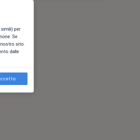
simili) per
azione. Se
l nostro sito.
ento dalle
ccetto