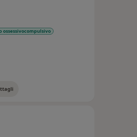
disturbo d'ansia post-parto.
o ossessivocompulsivo
iseases
ttagli
ll'esperienza