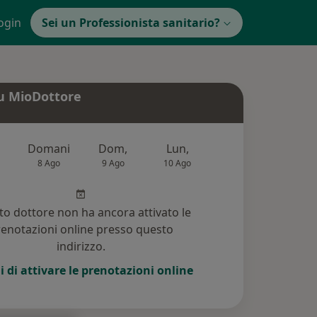
ogin
Sei un Professionista sanitario?
u MioDottore
Domani
Dom,
Lun,
Mar,
Mer
8 Ago
9 Ago
10 Ago
11 Ago
12 Ag
o dottore non ha ancora attivato le
enotazioni online presso questo
indirizzo.
i di attivare le prenotazioni online