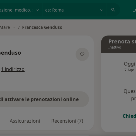
azione, medico, struttura
es: Roma
L
 Mare
Francesca Genduso
Cambia città
Prenota s
Inattivo
Genduso
lle specializzazioni
Oggi
e
1 indirizzo
7 Ago
Quest
pr
di attivare le prenotazioni online
Chied
Assicurazioni
Recensioni (7)