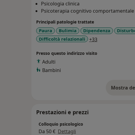
Cognitivi" a Genova, una tesi sul 
Psicologia clinica
Psicoterapia cognitivo comportamentale
Principali patologie trattate
Paura
Bulimia
Dipendenza
Disturb
a11y_sr_more_d
Difficoltà relazionali
+33
Presso questo indirizzo visito
Adulti
Bambini
Mostra de
su
Prestazioni e prezzi
Colloquio psicologico
Da 50 €
Dettagli