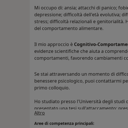
Mi occupo di: ansia; attacchi di panico; fob
depressione; difficoltà dell'età evolutiva; di
stress; difficoltà relazionali e genitorialit
del comportamento alimentare.
Il mio approccio è
Cognitivo-Comportame
evidenze scientifiche che aiuta a comprende
comportamenti, favorendo cambiamenti con
Se stai attraversando un momento di diffico
benessere psicologico, puoi contattarmi pe
primo colloquio.
Ho studiato presso l'Università degli studi 
presentato una tesi sull'attaccamento; press
Su di me
Altro
magistrale di Psicologia Clinica, dove ho pr
dell'invecchiamento e la prosocialità; presso
Aree di competenza principali: