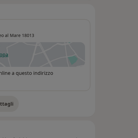
eo al Mare
18013
appa
 apre in una nuova scheda
line a questo indirizzo
ttagli
ll'indirizzo