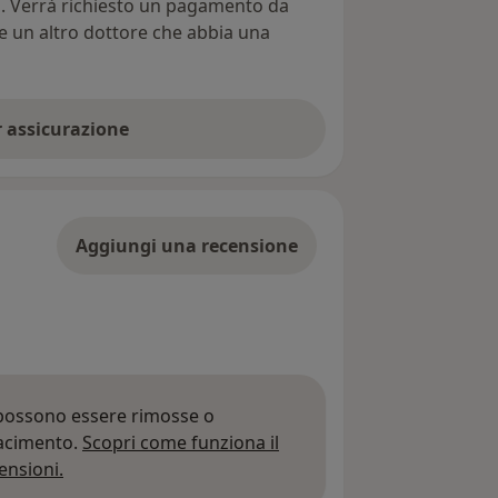
ti. Verrà richiesto un pagamento da
re un altro dottore che abbia una
er assicurazione
Aggiungi una recensione
 possono essere rimosse o
iacimento.
Scopri come funziona il
Per saperne di più sulle opinioni
ensioni.