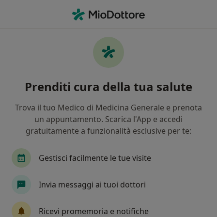
Men
Unisalute • Foggia, FG
Filters
Assicurazione:
Unisalute
Specialisti a Foggia con Unisalute
Prenditi cura della tua salute
In che modo ordiniamo i risultati
Trova il tuo Medico di Medicina Generale e prenota
un appuntamento. Scarica l'App e accedi
Che specializzazione stai cercando?
gratuitamente a funzionalità esclusive per te:
Ortopedico
Neurochirurgo
Gestisci facilmente le tue visite
Radiologo
Radiologo diagnostico
Invia messaggi ai tuoi dottori
Senologo
Visualizza altre informazioni
Ricevi promemoria e notifiche