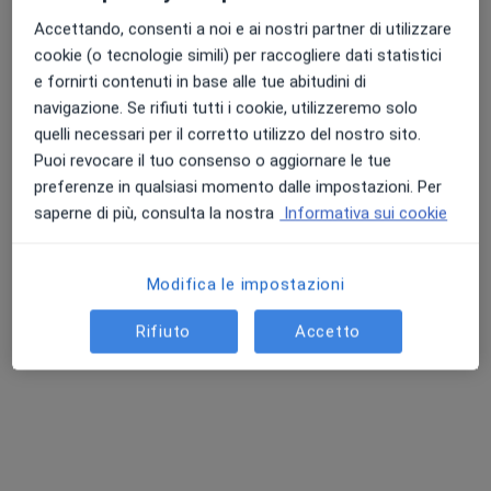
Questo dottore non ha ancora attivato le prenotazioni online presso questo indirizzo.
Accettando, consenti a noi e ai nostri partner di utilizzare
cookie (o tecnologie simili) per raccogliere dati statistici
Chiedi di attivare le prenotazioni online
e fornirti contenuti in base alle tue abitudini di
navigazione. Se rifiuti tutti i cookie, utilizzeremo solo
quelli necessari per il corretto utilizzo del nostro sito.
Puoi revocare il tuo consenso o aggiornare le tue
preferenze in qualsiasi momento dalle impostazioni. Per
saperne di più, consulta la nostra
Informativa sui cookie
Modifica le impostazioni
Dott. Fabrizio Carnielli
Rifiuto
Accetto
·
Altro
Ortopedico, Neurochirurgo, Agopuntore
103 recensioni
Corso del Mezzogiorno, 258, Foggia
•
Mappa
Centro Riabilita
Prima visita ortopedica
da 120 €