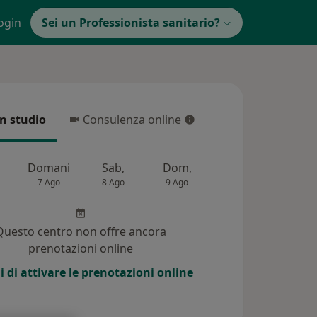
ogin
Sei un Professionista sanitario?
in studio
Consulenza online
 studio
Consulenza online
Domani
Sab,
Dom,
Lun,
Mar,
7 Ago
8 Ago
9 Ago
10 Ago
11 Ag
Questo centro non offre ancora
prenotazioni online
i di attivare le prenotazioni online