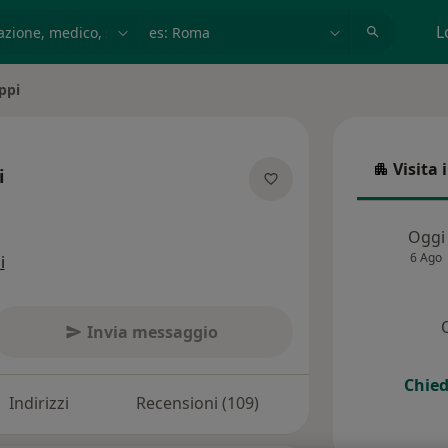
azione, medico, struttura
es: Roma
L
ippi
Visita 
i
Visita in
pecializzazioni
Oggi
6 Ago
i
Invia messaggio
Chied
Indirizzi
Recensioni (109)