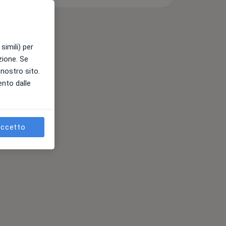
simili) per
azione. Se
l nostro sito.
ento dalle
ccetto