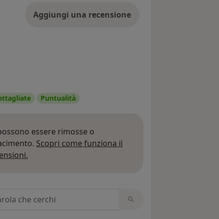
Aggiungi una recensione
ettagliate
Puntualità
 possono essere rimosse o
iacimento.
Scopri come funziona il
Per saperne di più sulle opinioni
ensioni.
 recensioni