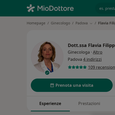
es. prest
Homepage
Ginecologo
Padova
Flavia Fil
Cambia città
Dott.ssa
Flavia Filipp
sulle s
Ginecologa
·
Altro
Padova
4 indirizzi
109 recension
Prenota una visita
Esperienze
Prestazioni