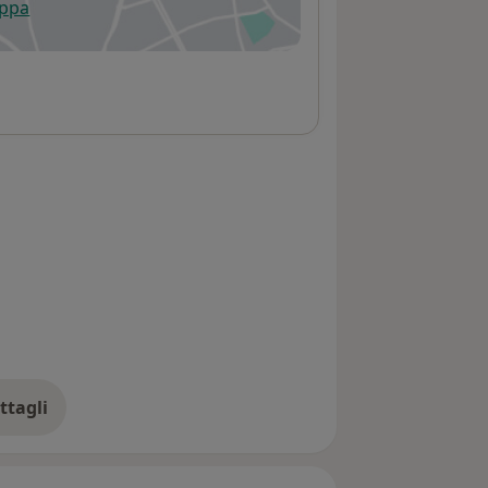
appa
 apre in una nuova scheda
ttagli
ll'indirizzo