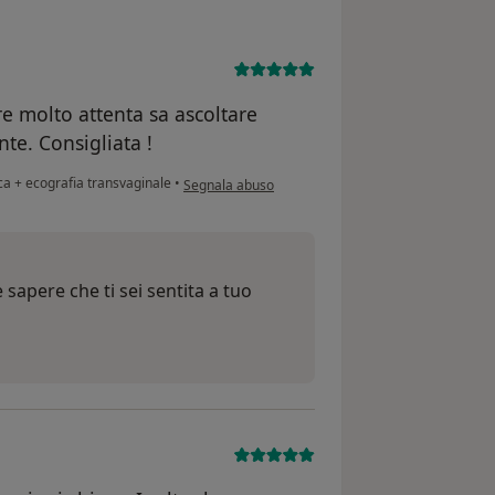
re molto attenta sa ascoltare
te. Consigliata !
secondo l'opinione dell'utente Anna
ca + ecografia transvaginale
•
Segnala abuso
 sapere che ti sei sentita a tuo