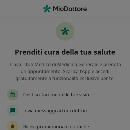
Men
Fisioterapista • Recco, GE
Filters
Assicurazione
Mappa
Fisioterapisti a Recco. Prenota online la tua
Prenditi cura della tua salute
visita
In che modo ordiniamo i risultati
Trova il tuo Medico di Medicina Generale e prenota
un appuntamento. Scarica l'App e accedi
gratuitamente a funzionalità esclusive per te:
Gestisci facilmente le tue visite
Invia messaggi ai tuoi dottori
Dott. Simone Moreno
Ricevi promemoria e notifiche
·
Altro
Fisioterapista, Osteopata, Posturologo