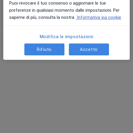
Puoi revocare il tuo consenso o aggiornare le tue
preferenze in qualsiasi momento dalle impostazioni. Per
saperne di più, consulta la nostra
Informativa sui cookie
Modifica le impostazioni
Rifiuto
Accetto
Dott. Fulvio Cassini
·
Altro
Fisioterapista, Osteopata
33 recensioni
Via Casaregis 51/5, Genova
•
Mappa
Studio Cassini
Fisioterapia
70 €
Questo dottore non ha ancora attivato le prenotazioni online presso questo indirizzo.
Chiedi di attivare le prenotazioni online