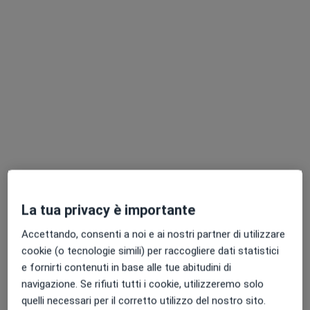
GE, in aree vicine alla tua ricerca.
Dott. Gianluca Lagomarsino
·
Altro
Fisioterapista
109 recensioni
La tua privacy è importante
Piazza della Vittoria 4/17, Genova
•
Mappa
Studio Privato Dott. Gianluca Lagomarsino
Accettando, consenti a noi e ai nostri partner di utilizzare
Fisioterapia
60 €
cookie (o tecnologie simili) per raccogliere dati statistici
e fornirti contenuti in base alle tue abitudini di
Questo dottore non ha ancora attivato le prenotazioni online presso questo indirizzo.
navigazione. Se rifiuti tutti i cookie, utilizzeremo solo
quelli necessari per il corretto utilizzo del nostro sito.
Chiedi di attivare le prenotazioni online