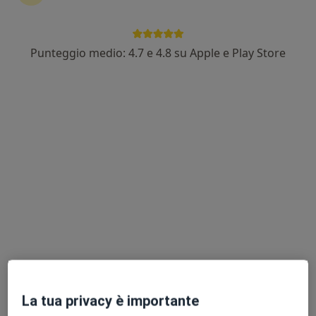
Dott. Enrico Maselli
Punteggio medio: 4.7 e 4.8 su Apple e Play Store
·
Altro
Fisioterapista
6 recensioni
Via Ettore Cristoni, 12, Casalecchio di Reno
•
Mappa
Meridiana Medical Center
Laserterapia
40 €
Questo dottore non ha ancora attivato le prenotazioni online presso questo indirizzo.
Chiedi di attivare le prenotazioni online
La tua privacy è importante