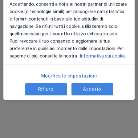
Accettando, consenti a noi e ai nostri partner di utilizzare
cookie (o tecnologie simili) per raccogliere dati statistici
Dott. Luca Finamore
e fornirti contenuti in base alle tue abitudini di
·
Altro
Fisioterapista, Osteopata
navigazione. Se rifiuti tutti i cookie, utilizzeremo solo
306 recensioni
quelli necessari per il corretto utilizzo del nostro sito.
Puoi revocare il tuo consenso o aggiornare le tue
via Emilia Ponente 62/2A, Bologna
•
Mappa
preferenze in qualsiasi momento dalle impostazioni. Per
Centro Medico Medinforma
saperne di più, consulta la nostra
Informativa sui cookie
Fisioterapia
90 €
Questo dottore non ha ancora attivato le prenotazioni online presso questo indirizzo.
Modifica le impostazioni
Chiedi di attivare le prenotazioni online
Rifiuto
Accetto