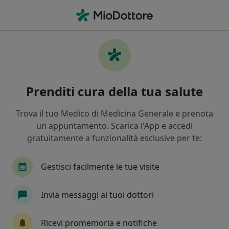
Men
Fisioterapista • Bologna, BO
Filters
Assicurazione:
Fasdac
Fisioterapisti a Bologna con Fasdac
Prenditi cura della tua salute
In che modo ordiniamo i risultati
Trova il tuo Medico di Medicina Generale e prenota
un appuntamento. Scarica l'App e accedi
Tariffa per prestazioni private. L’importo può variare
gratuitamente a funzionalità esclusive per te:
in base alla copertura assicurativa.
Gestisci facilmente le tue visite
Invia messaggi ai tuoi dottori
Ricevi promemoria e notifiche