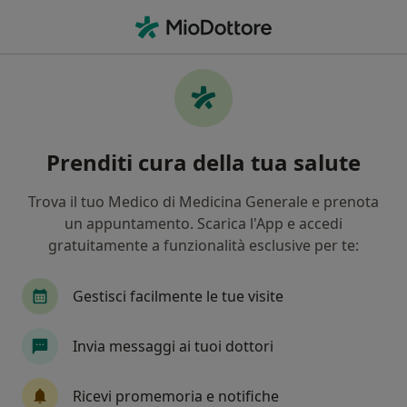
Men
Fisiatra • Caltanissetta, CL
Filters
Mappa
Fisiatri a Caltanissetta. Prenota online la
Prenditi cura della tua salute
tua visita
In che modo ordiniamo i risultati
Trova il tuo Medico di Medicina Generale e prenota
un appuntamento. Scarica l'App e accedi
gratuitamente a funzionalità esclusive per te:
Gestisci facilmente le tue visite
Invia messaggi ai tuoi dottori
Dott. Salvatore Andrea Failla
Ricevi promemoria e notifiche
·
Altro
Fisiatra, Ecografista