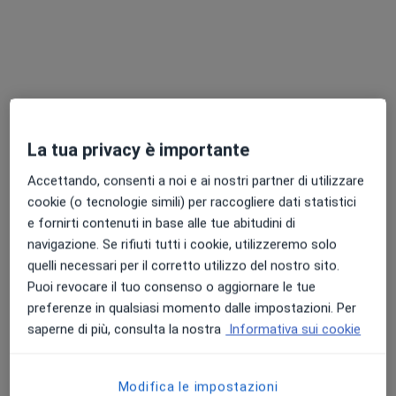
Dott. Francesco Riso
·
Altro
Fisiatra
2 recensioni
Viale Luigi Monaco, 10, Caltanissetta
•
Mappa
Centro Medico Sedita
La tua privacy è importante
Prima visita fisiatrica
120 €
Accettando, consenti a noi e ai nostri partner di utilizzare
Questo dottore non ha ancora attivato le prenotazioni online presso questo indirizzo.
cookie (o tecnologie simili) per raccogliere dati statistici
e fornirti contenuti in base alle tue abitudini di
Chiedi di attivare le prenotazioni online
navigazione. Se rifiuti tutti i cookie, utilizzeremo solo
quelli necessari per il corretto utilizzo del nostro sito.
Puoi revocare il tuo consenso o aggiornare le tue
preferenze in qualsiasi momento dalle impostazioni. Per
saperne di più, consulta la nostra
Informativa sui cookie
Modifica le impostazioni