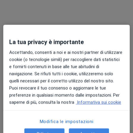
·
Altro
Fisiatra, Endocrinologo, Proctologo
166 recensioni
Ex SS131, Sestu
•
Mappa
ABCura centro medico
Visita fisiatrica
110 €
La tua privacy è importante
Accettando, consenti a noi e ai nostri partner di utilizzare
cookie (o tecnologie simili) per raccogliere dati statistici
Dott. Maurizio
Dott. Davide Porcu
Crisafulli
Fisiatra
e fornirti contenuti in base alle tue abitudini di
Fisiatra
navigazione. Se rifiuti tutti i cookie, utilizzeremo solo
quelli necessari per il corretto utilizzo del nostro sito.
Questo centro non ha nessun professionista con date disponibili
Puoi revocare il tuo consenso o aggiornare le tue
preferenze in qualsiasi momento dalle impostazioni. Per
Mostra profilo
saperne di più, consulta la nostra
Informativa sui cookie
Modifica le impostazioni