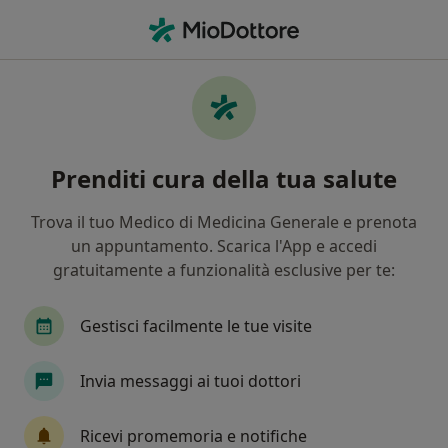
Men
Fisiatra • Assemini, CA
Filters
Mappa
Fisiatri a Assemini. Prenota online la tua
Prenditi cura della tua salute
visita
In che modo ordiniamo i risultati
Trova il tuo Medico di Medicina Generale e prenota
un appuntamento. Scarica l'App e accedi
gratuitamente a funzionalità esclusive per te:
Gestisci facilmente le tue visite
Invia messaggi ai tuoi dottori
Prof. Franco Ennas
Ricevi promemoria e notifiche
·
Altro
Fisiatra, Neurochirurgo, Ortopedico