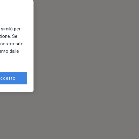
simili) per
azione. Se
l nostro sito.
ento dalle
ccetto