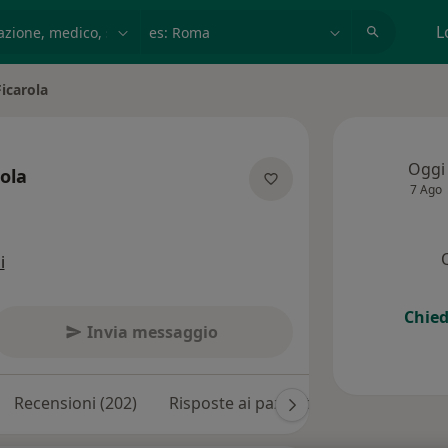
azione, medico, struttura
es: Roma
L
icarola
Oggi
ola
7 Ago
specializzazioni
i
Chied
Invia messaggio
Recensioni (202)
Risposte ai pazienti (15)