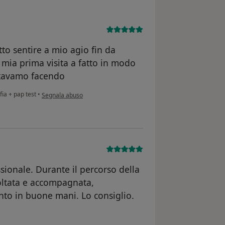
tto sentire a mio agio fin da
 mia prima visita a fatto in modo
stavamo facendo
secondo l'opinione dell'utente M.D
fia + pap test
•
Segnala abuso
sionale. Durante il percorso della
oltata e accompagnata,
nto in buone mani. Lo consiglio.
e dell'utente Sara