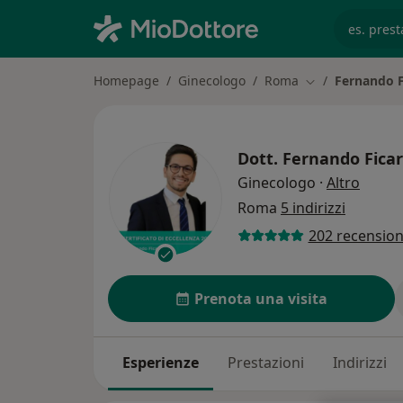
es. prest
Homepage
Ginecologo
Roma
Fernando F
Cambia città
Dott.
Fernando Ficar
sulle 
Ginecologo
·
Altro
Roma
5 indirizzi
202 recension
Prenota una visita
Esperienze
Prestazioni
Indirizzi