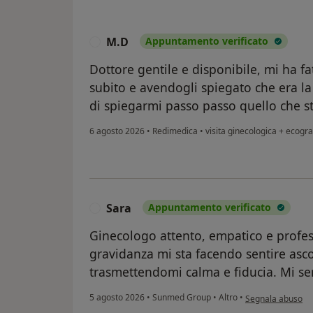
M.D
Appuntamento verificato
M
Dottore gentile e disponibile, mi ha fa
subito e avendogli spiegato che era la
di spiegarmi passo passo quello che 
6 agosto 2026
•
Redimedica
•
visita ginecologica + ecogra
Sara
Appuntamento verificato
S
Ginecologo attento, empatico e profes
gravidanza mi sta facendo sentire asc
trasmettendomi calma e fiducia. Mi se
secondo l'opinion
5 agosto 2026
•
Sunmed Group
•
Altro
•
Segnala abuso