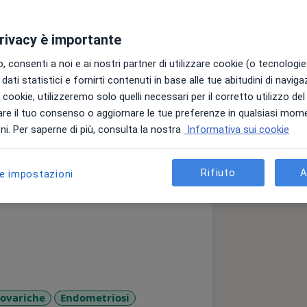
privacy è importante
 consenti a noi e ai nostri partner di utilizzare cookie (o tecnologie 
dati statistici e fornirti contenuti in base alle tue abitudini di navig
alista in Ginecologia e Ostetricia
i i cookie, utilizzeremo solo quelli necessari per il corretto utilizzo de
ni.
re il tuo consenso o aggiornare le tue preferenze in qualsiasi mom
 Campus Bio-Medico di Roma dove ho
i. Per saperne di più, consulta la nostra
Informativa sui cookie
to ginecologico sotto la guida dell'
Rifiuto
A
le impostazioni
gica di I e II livello, ginecologia
cali), chirurgia mini-invasiva (
ativa, laparoscopia per patologie
necologia endocrinologia e
ntando l' Ospedale Fatebenefratelli
l Dott. Ragusa. Mi sono specializzato in
fia ostetrica del I trimestre, ecografia
 ovariche
Endometriosi