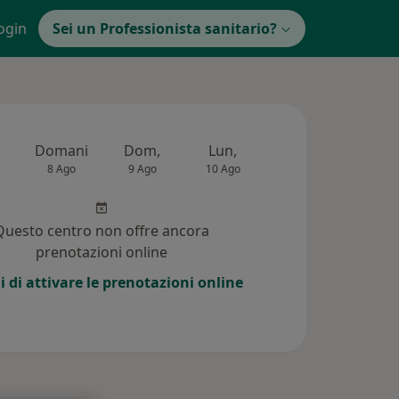
ogin
Sei un Professionista sanitario?
Domani
Dom,
Lun,
Mar,
Mer,
8 Ago
9 Ago
10 Ago
11 Ago
12 Ag
Questo centro non offre ancora
prenotazioni online
i di attivare le prenotazioni online