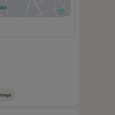
appa
 apre in una nuova scheda
ttagli
ll'indirizzo