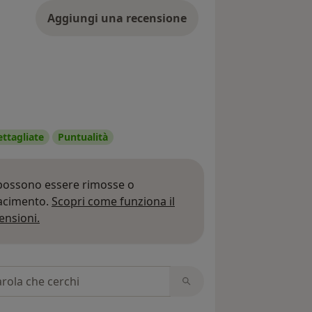
Aggiungi una recensione
ettagliate
Puntualità
 possono essere rimosse o
iacimento.
Scopri come funziona il
Per saperne di più sulle opinioni
ensioni.
 recensioni