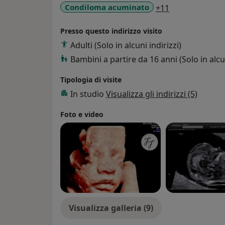
ostetrica del III trimestre con flussimetria,
a11y_sr_more_
Condiloma acuminato
+11
prenatale. Ho inoltre maturato esperienza 
cesareo).
Presso questo indirizzo visito
Adulti (Solo in alcuni indirizzi)
Bambini a partire da 16 anni (Solo in alcun
Tipologia di visite
In studio
Visualizza gli indirizzi (5)
Foto e video
Visualizza galleria (9)