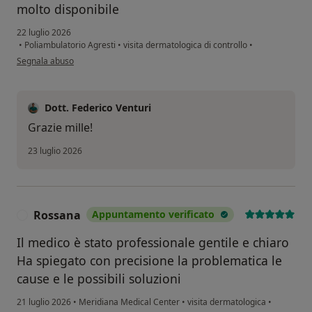
molto disponibile
22 luglio 2026
•
Poliambulatorio Agresti
•
visita dermatologica di controllo
•
secondo l'opinione dell'utente E.S.
Segnala abuso
Dott. Federico Venturi
Grazie mille!
23 luglio 2026
Rossana
Appuntamento verificato
R
Il medico è stato professionale gentile e chiaro
Ha spiegato con precisione la problematica le
cause e le possibili soluzioni
21 luglio 2026
•
Meridiana Medical Center
•
visita dermatologica
•