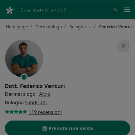
Men
Cosa stai cercando?
Homepage
Dermatologo
Bologna
Federico Venturi
Cambia città
Dott.
Federico Venturi
sulle specializzazioni
Dermatologo
·
Altro
Bologna
5 indirizzi
119 recensioni
Prenota una visita