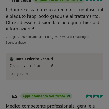
Francesca
F
Il dottore è stato molto attento e scrupoloso, mi
è piaciuto l'approccio graduale al trattamento.
Oltre ad essere disponibile ad ogni richiesta di
informazione!
22 luglio 2026
•
Poliambulatorio Agresti
•
visita dermatologica
•
secondo l'opinione dell'utente Francesca
Segnala abuso
Dott. Federico Venturi
Grazie tante Francesca!
23 luglio 2026
E.S.
Appuntamento verificato
E
Medico competente professionale, gentile e