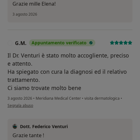
Grazie mille Elena!
3 agosto 2026
G.M.
Appuntamento verificato
G
Il Dr. Venturi è stato molto accogliente, preciso
e attento.
Ha spiegato con cura la diagnosi ed il relativo
trattamento.
Ci siamo trovate molto bene
3 agosto 2026
•
Meridiana Medical Center
•
visita dermatologica
•
secondo l'opinione dell'utente G.M.
Segnala abuso
Dott. Federico Venturi
Grazie tante !