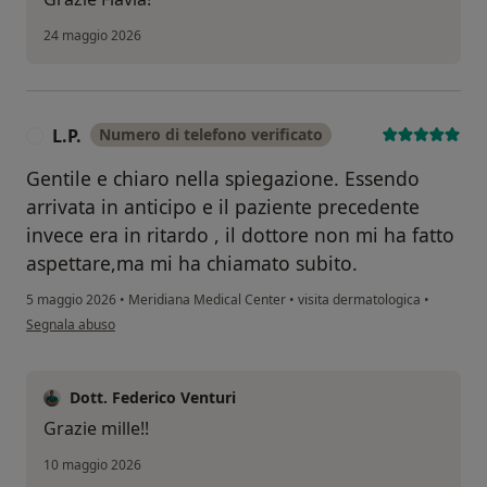
24 maggio 2026
L.P.
Numero di telefono verificato
L
Gentile e chiaro nella spiegazione. Essendo
arrivata in anticipo e il paziente precedente
invece era in ritardo , il dottore non mi ha fatto
aspettare,ma mi ha chiamato subito.
5 maggio 2026
•
Meridiana Medical Center
•
visita dermatologica
•
secondo l'opinione dell'utente L.P.
Segnala abuso
Dott. Federico Venturi
Grazie mille!!
10 maggio 2026