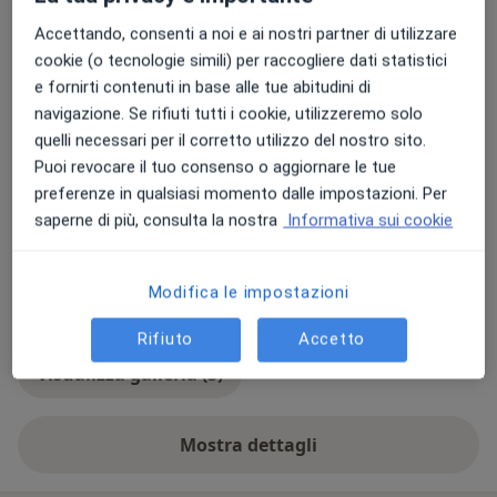
Adulti (Solo in alcuni indirizzi)
Accettando, consenti a noi e ai nostri partner di utilizzare
Bambini (Solo in alcuni indirizzi)
cookie (o tecnologie simili) per raccogliere dati statistici
e fornirti contenuti in base alle tue abitudini di
Tipologia di visite
navigazione. Se rifiuti tutti i cookie, utilizzeremo solo
In studio
Visualizza gli indirizzi (5)
quelli necessari per il corretto utilizzo del nostro sito.
Puoi revocare il tuo consenso o aggiornare le tue
Foto e video
preferenze in qualsiasi momento dalle impostazioni. Per
saperne di più, consulta la nostra
Informativa sui cookie
Modifica le impostazioni
Rifiuto
Accetto
Visualizza galleria (3)
Mostra dettagli
sull'esperienza