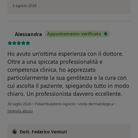
3 agosto 2026
Alessandra
Appuntamento verificato
A
Ho avuto un'ottima esperienza con il dottore.
Oltre a una spiccata professionalità e
competenza clinica, ho apprezzato
particolarmente la sua gentilezza e la cura con
cui ascolta il paziente, spiegando tutto in modo
chiaro. Un professionista davvero eccellente.
30 luglio 2026
•
Poliambulatorio Agresti
•
visita dermatologica
•
secondo l'opinione dell'utente Alessandra
Segnala abuso
Dott. Federico Venturi