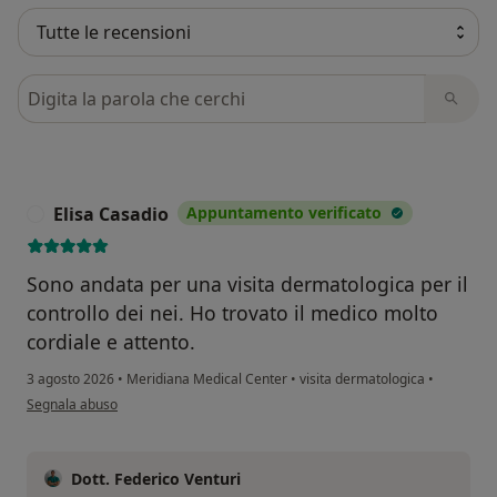
Cerca nelle recensioni
Elisa Casadio
Appuntamento verificato
E
Sono andata per una visita dermatologica per il
controllo dei nei. Ho trovato il medico molto
cordiale e attento.
3 agosto 2026
•
Meridiana Medical Center
•
visita dermatologica
•
secondo l'opinione dell'utente Elisa Casadio
Segnala abuso
Dott. Federico Venturi