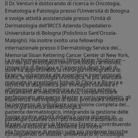
Il Dr. Venturi è dottorando di ricerca in Oncologia,
Ematologia e Patologia presso l’Università di Bologna
e svolge attività assistenziale presso l’Unità di
Dermatologia dell’IRCCS Azienda Ospedaliero-
Universitaria di Bologna (Policlinico Sant’Orsola-
Malpighi). Ha inoltre svolto una fellowship
internazionale presso il Dermatology Service del
Memorial Sloan Kettering Cancer Center di New York,
La sua formazione presso l’Alma Mater Studiorum –
uno dei più prestigiosi centri oncologici al mondo,
Università di Bologna e l’Università degli Studi di
dove ha approfondito la chirurgia micrografica di
Firenze, unitamente alle esperienze internazionali
Mohs, la dermatologia oncologica, le più avanzate
maturate in prestigiosi Istituti di Clinica e Ricerca e
tecniche di diagnostica per immagini cutanea e i
all’interesse per la medicina e chirurgia estetica,
trattamenti di medicina estetica, con particolare
perfezionato attraverso Master e corsi specialistici, gli
esperienza nell’impiego di laser, procedure iniettive e
ha permesso di sviluppare una visione completa del
chirurgia estetica dermatologica.
paziente dermatologico, integrando la gestione delle
Svolge inoltre attività didattica come docente in
patologie cutanee con i più moderni trattamenti di
Master universitari di Medicina Estetica, contribuendo
medicina estetica. Attualmente sta inoltre
alla formazione di medici sulle più moderne tecniche
conseguendo un Master universitario in Oncologia