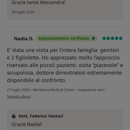
Grazie tante Alessandra!
30 luglio 2026
Nadia D.
Appuntamento verificato
N
E’ stata una visita per l’intera famiglia: genitori
e 2 figliolette. Ho apprezzato molto l’approccio
riservato alle piccoli pazienti; visita “piacevole” e
scrupolosa, dottore dimostratosi estremamente
disponibile al confronto.
27 luglio 2026
•
Meridiana Medical Center
•
mappatura nevi
•
secondo l'opinione dell'utente Nadia D.
Segnala abuso
Dott. Federico Venturi
Grazie Nadia!!