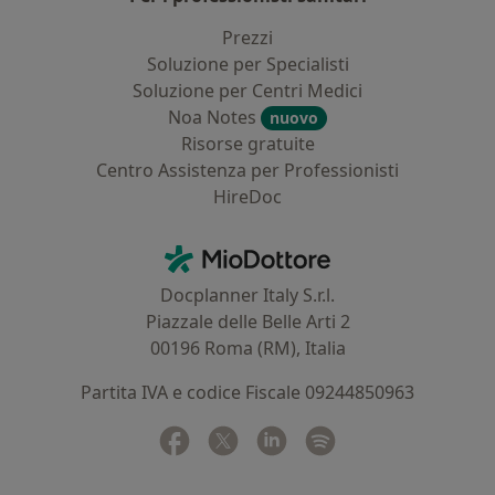
Prezzi
Soluzione per Specialisti
Soluzione per Centri Medici
Noa Notes
nuovo
Risorse gratuite
Centro Assistenza per Professionisti
HireDoc
Contatti
MioDottore - Homepage
Docplanner Italy S.r.l.
Piazzale delle Belle Arti 2
00196 Roma (RM), Italia
Partita IVA e codice Fiscale 09244850963
Facebook
si apre in una nuova scheda
Twitter
si apre in una nuova scheda
Linkedin
si apre in una nuova sc
Spotify
si apre in una nuo