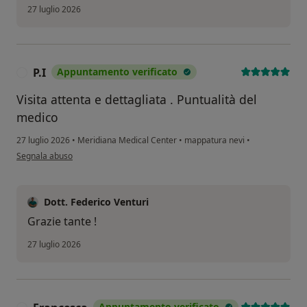
27 luglio 2026
P.I
Appuntamento verificato
P
Visita attenta e dettagliata . Puntualità del
medico
27 luglio 2026
•
Meridiana Medical Center
•
mappatura nevi
•
secondo l'opinione dell'utente P.I
Segnala abuso
Dott. Federico Venturi
Grazie tante !
27 luglio 2026
Appuntamento verificato