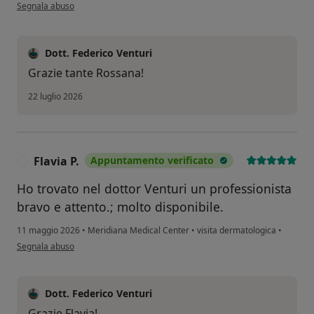
secondo l'opinione dell'utente Rossana
Segnala abuso
Dott. Federico Venturi
Grazie tante Rossana!
22 luglio 2026
Flavia P.
Appuntamento verificato
F
Ho trovato nel dottor Venturi un professionista
bravo e attento.; molto disponibile.
11 maggio 2026
•
Meridiana Medical Center
•
visita dermatologica
•
secondo l'opinione dell'utente Flavia P.
Segnala abuso
Dott. Federico Venturi
Grazie Flavia!