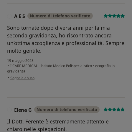
A E S
Numero di telefono verificato
A
Sono tornate dopo diversi anni per la mia
seconda gravidanza, ho riscontrato ancora
un’ottima accoglienza e professionalità. Sempre
molto gentile.
19 maggio 2023
•
I CARE MEDICAL - Istituto Medico Polispecialistico
•
ecografia in
gravidanza
secondo l'opinione dell'utente A E S
•
Segnala abuso
Elena G
Numero di telefono verificato
E
Il Dott. Ferente è estremamente attento e
chiaro nelle spiegazioni.