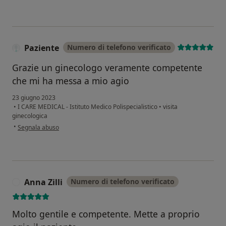
Paziente
Numero di telefono verificato
Grazie un ginecologo veramente competente
che mi ha messa a mio agio
23 giugno 2023
•
I CARE MEDICAL - Istituto Medico Polispecialistico
•
visita
ginecologica
secondo l'opinione dell'utente Paziente
•
Segnala abuso
Anna Zilli
Numero di telefono verificato
A
Molto gentile e competente. Mette a proprio