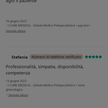
agio il paziente
16 giugno 2023
•
I CARE MEDICAL - Istituto Medico Polispecialistico
•
pap test
•
secondo l'opinione dell'utente Anna Zilli
Segnala abuso
Stefania
Numero di telefono verificato
S
Professionalità, simpatia, disponibilità,
competenza
13 giugno 2023
•
I CARE MEDICAL - Istituto Medico Polispecialistico
•
visita
ginecologica
secondo l'opinione dell'utente Stefania
•
Segnala abuso