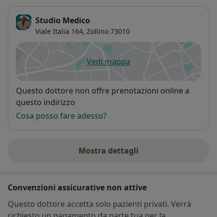
Studio Medico
Viale Italia 164,
Zollino
73010
Vedi mappa
si apre in una nuova scheda
Disponibilità
Questo dottore non offre prenotazioni online a
questo indirizzo
Cosa posso fare adesso?
Mostra dettagli
sull'indirizzo
Convenzioni assicurative non attive
Questo dottore accetta solo pazienti privati. Verrà
richiesto un pagamento da parte tua per la