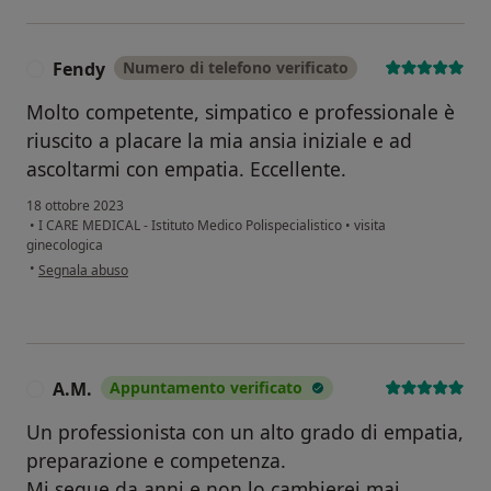
Fendy
Numero di telefono verificato
F
Molto competente, simpatico e professionale è
riuscito a placare la mia ansia iniziale e ad
ascoltarmi con empatia. Eccellente.
18 ottobre 2023
•
I CARE MEDICAL - Istituto Medico Polispecialistico
•
visita
ginecologica
secondo l'opinione dell'utente Fendy
•
Segnala abuso
A.M.
Appuntamento verificato
A
Un professionista con un alto grado di empatia,
preparazione e competenza.
Mi segue da anni e non lo cambierei mai.