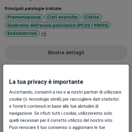
più naturale possibile cercando di prevenire o
Principali patologie trattate
diagnosticare precocemente le eventuali complicazioni
Premenopausa
Cisti ovariche
Cistite
in modo da risolvere con la massima salvaguardia
Sindrome dell'ovaio policistico (PCOS / PMOS)
della salute della madre e del bambino.
a11y_sr_more_diseases
Endometriosi
+5
Mostra dettagli
sull'esperienza
Prestazioni e prezzi
La tua privacy è importante
Visita ginecologica
Accettando, consenti a noi e ai nostri partner di utilizzare
Da 75 €
Dettagli
cookie (o tecnologie simili) per raccogliere dati statistici
e fornirti contenuti in base alle tue abitudini di
Certificato di gravidanza a rischio
navigazione. Se rifiuti tutti i cookie, utilizzeremo solo
50 €
Dettagli
quelli necessari per il corretto utilizzo del nostro sito.
Puoi revocare il tuo consenso o aggiornare le tue