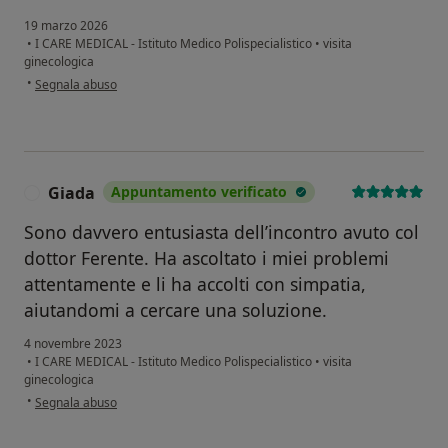
19 marzo 2026
•
I CARE MEDICAL - Istituto Medico Polispecialistico
•
visita
ginecologica
secondo l'opinione dell'utente A.M
•
Segnala abuso
Giada
Appuntamento verificato
G
Sono davvero entusiasta dell’incontro avuto col
dottor Ferente. Ha ascoltato i miei problemi
attentamente e li ha accolti con simpatia,
aiutandomi a cercare una soluzione.
4 novembre 2023
•
I CARE MEDICAL - Istituto Medico Polispecialistico
•
visita
ginecologica
secondo l'opinione dell'utente Giada
•
Segnala abuso