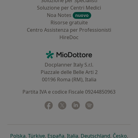
Soluzione per Specialisti
Soluzione per Centri Medici
Noa Notes
nuovo
Risorse gratuite
Centro Assistenza per Professionisti
HireDoc
Contatti
MioDottore - Homepage
Docplanner Italy S.r.l.
Piazzale delle Belle Arti 2
00196 Roma (RM), Italia
Partita IVA e codice Fiscale 09244850963
Facebook
si apre in una nuova scheda
Twitter
si apre in una nuova scheda
Linkedin
si apre in una nuova sc
Spotify
si apre in una nuo
si apre in una nuova scheda
si apre in una nuova scheda
si apre in una nuova scheda
si apre in una nuova sche
si apre in 
si a
Polska
,
Türkiye
,
España
,
Italia
,
Deutschland
,
Česko
,