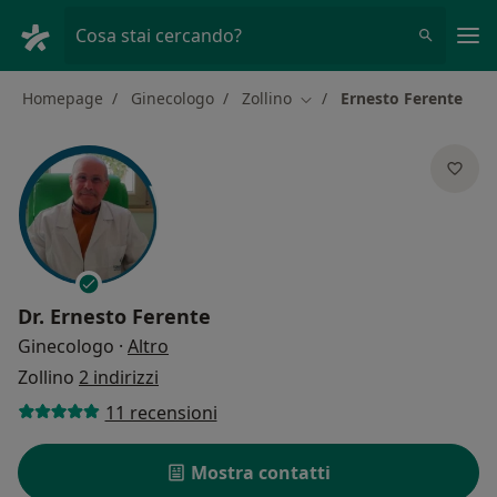
Men
Cosa stai cercando?
Homepage
Ginecologo
Zollino
Ernesto Ferente
Cambia città
Dr.
Ernesto Ferente
sulle specializzazioni
Ginecologo
·
Altro
Zollino
2 indirizzi
11 recensioni
Mostra contatti