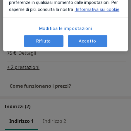
Ecografia
preferenze in qualsiasi momento dalle impostazioni. Per
75 €
Dettagli
saperne di più, consulta la nostra
Informativa sui cookie
Ecografia in gravidanza
Modifica le impostazioni
100 €
Dettagli
Rifiuto
Accetto
Ecografia transvaginale
75 €
Dettagli
+ 2 prestazioni
Come funzionano i prezzi?
Indirizzi (2)
Indirizzo 1
Indirizzo 2