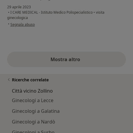
29 aprile 2023
•
I CARE MEDICAL - Istituto Medico Polispecialistico
•
visita
ginecologica
secondo l'opinione dell'utente Elena G
•
Segnala abuso
Mostra altro
opinioni di cui sopra
Ricerche correlate
Città vicino Zollino
Ginecologi a Lecce
Ginecologi a Galatina
Ginecologi a Nardò
Ginecologi a Surbo