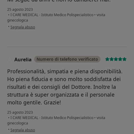
25 agosto 2023
•
I CARE MEDICAL - Istituto Medico Polispecialistico
•
visita
ginecologica
secondo l'opinione dell'utente A.M.
•
Segnala abuso
Aurelia
Numero di telefono verificato
A
Professionalità, simpatia e piena disponibilità.
Ho piena fiducia e sono molto soddisfatta dei
risultati e dei consigli del Dottore. Inoltre la
struttura è super organizzata e il personale
molto gentile. Grazie!
25 agosto 2023
•
I CARE MEDICAL - Istituto Medico Polispecialistico
•
visita
ginecologica
secondo l'opinione dell'utente Aurelia
•
Segnala abuso