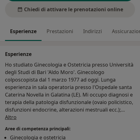
Chiedi di attivare le prenotazioni online
Esperienze
Prestazioni
Indirizzi
Assicurazio
Esperienze
Ho studiato Ginecologia e Ostetricia presso Università
degli Studi di Bari 'Aldo Moro'. Ginecologo
colposcopista dal 1 marzo 1977 ad oggi. Lunga
esperienza in sala operatoria presso l'Ospedale santa
Caterina Novella in Galatina (LE). Mi occupo diagnosi e
terapia della patologia disfunzionale (ovaio policistico,
disfunzioni endocrine, alterazioni mestruali ecc.);
Su di me
diagnosi precoce e terapia della patologia benigna e
Altro
maligna della vulva, vagina, collo dell'utero,
Aree di competenza principali:
endometrio, corpo dell'utero e ovaio. Aiuto le mamme
Ginecologia e ostetricia
e le coppie a vivere la gravidanza ed il parto nel modo