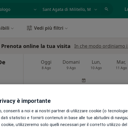
azione, medico, struttura
es: Roma
L
ibili
Vedi più filtri
 Prenota online la tua visita
In che modo ordiniamo i r
De
Oggi
Domani
Lun,
Mar,
8 Ago
9 Ago
10 Ago
11 Ago
i
Non ci sono agende disponibili!
Mostra telefono
privacy è importante
 consenti a noi e ai nostri partner di utilizzare cookie (o tecnologie 
dati statistici e fornirti contenuti in base alle tue abitudini di navig
•
Mappa
i i cookie, utilizzeremo solo quelli necessari per il corretto utilizzo de