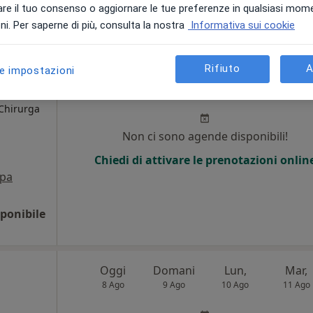
re il tuo consenso o aggiornare le tue preferenze in qualsiasi mom
i. Per saperne di più, consulta la nostra
Informativa sui cookie
120 €
Rifiuto
A
le impostazioni
a
Oggi
Domani
Lun,
Mar,
8 Ago
9 Ago
10 Ago
11 Ago
 Chirurga
Non ci sono agende disponibili!
Chiedi di attivare le prenotazioni onlin
pa
ponibile
Oggi
Domani
Lun,
Mar,
8 Ago
9 Ago
10 Ago
11 Ago