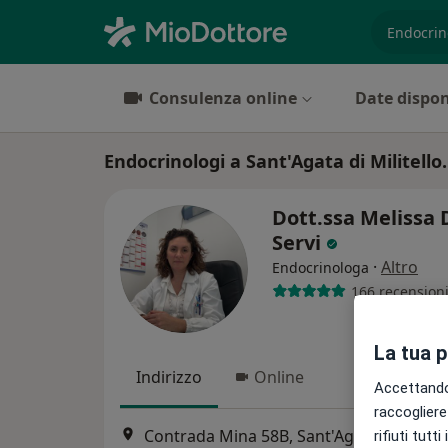
es. prest
Consulenza online
Date dispon
Endocrinologi a Sant'Agata di Militello.
Dott.ssa Melissa 
Servi
·
Altro
Endocrinologa
166 recension
La tua 
Indirizzo
Online
Accettando,
raccogliere 
Contrada Mina 58B, Sant'Agata di Militello
rifiuti tutt