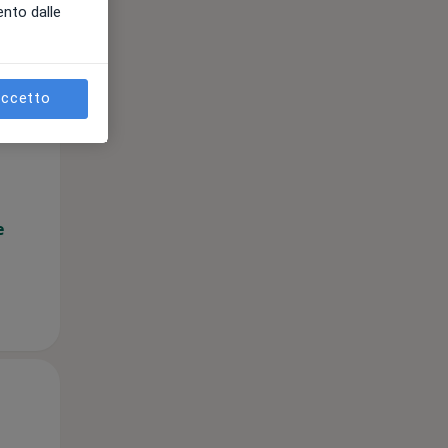
ento dalle
ccetto
Mer,
Gio,
Ven,
12 Ago
13 Ago
14 Ago
e
Mer,
Gio,
Ven,
12 Ago
13 Ago
14 Ago