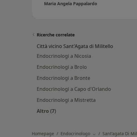
Maria Angela Pappalardo
Ricerche correlate
Città vicino Sant'Agata di Militello
Endocrinologi a Nicosia
Endocrinologi a Brolo
Endocrinologi a Bronte
Endocrinologi a Capo d'Orlando
Endocrinologi a Mistretta
Altro (7)
Altro nella categoria: Città vicino San
Homepage
Endocrinologo
Sant'agata Di Mil
Cambia città