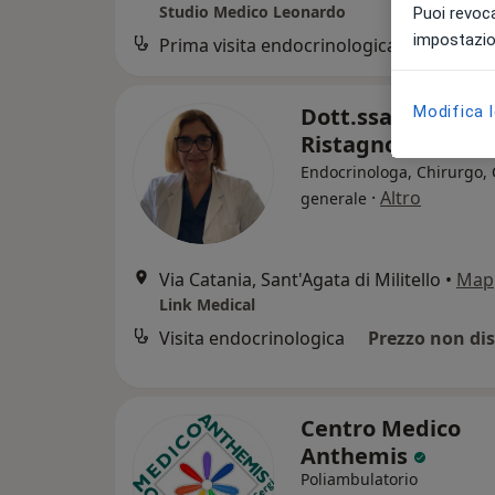
Studio Medico Leonardo
Puoi revoca
impostazion
Prima visita endocrinologica
Modifica 
Dott.ssa Serenell
Ristagno
Endocrinologa, Chirurgo,
·
Altro
generale
Via Catania, Sant'Agata di Militello
•
Map
Link Medical
Visita endocrinologica
Prezzo non dis
Centro Medico
Anthemis
Poliambulatorio