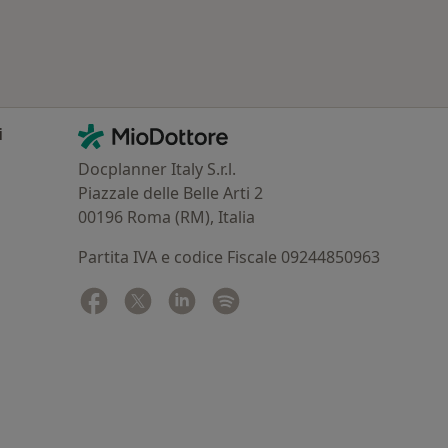
Contatti
MioDottore - Homepage
i
Docplanner Italy S.r.l.
Piazzale delle Belle Arti 2
00196 Roma (RM), Italia
Partita IVA e codice Fiscale 09244850963
Facebook
si apre in una nuova scheda
Twitter
si apre in una nuova scheda
Linkedin
si apre in una nuova scheda
Spotify
si apre in una nuova sched