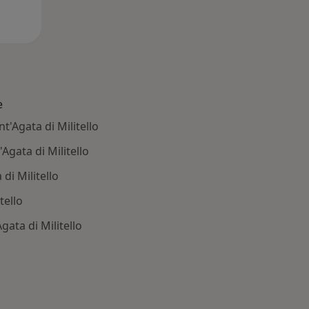
e
t'Agata di Militello
Agata di Militello
di Militello
tello
gata di Militello
 Principali patologie trattate