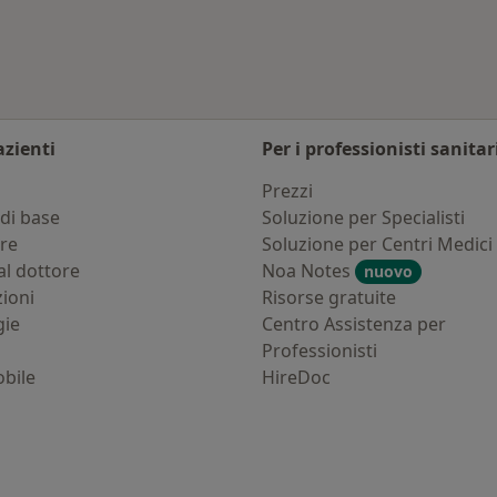
azienti
Per i professionisti sanitar
i
Prezzi
di base
Soluzione per Specialisti
ure
Soluzione per Centri Medici
al dottore
Noa Notes
nuovo
zioni
Risorse gratuite
gie
Centro Assistenza per
Professionisti
bile
HireDoc