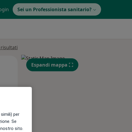
ogin
Sei un Professionista sanitario?
isultati
Mer,
Gio,
Ven,
Espandi mappa
12 Ago
13 Ago
14 Ago
simili) per
azione. Se
l nostro sito.