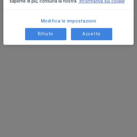
saperne di più, consulta la nostra
Informativa sui cookie
Caronno Pertusella, VA, in aree vicine alla tua ricerca.
Modifica le impostazioni
Rifiuto
Accetto
Pagamenti online
Dott.ssa Manila Rubino
·
Altro
Endocrinologo, Agopuntore
11 recensioni
Indirizzo 1
Indirizzo 2
Indirizzo 3
Via Marostica, 38 a, Milano
•
Mappa
So Wen