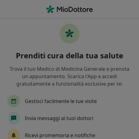
Men
Endocrinologo • Caronno Pertusella, VA
Filters
Assicurazione:
Faschim
Endocrinologi a Caronno Pertusella con
Prenditi cura della tua salute
Faschim
In che modo ordiniamo i risultati
Trova il tuo Medico di Medicina Generale e prenota
un appuntamento. Scarica l'App e accedi
gratuitamente a funzionalità esclusive per te:
Tariffa per prestazioni private. L’importo può variare
in base alla copertura assicurativa.
Gestisci facilmente le tue visite
Invia messaggi ai tuoi dottori
Ricevi promemoria e notifiche