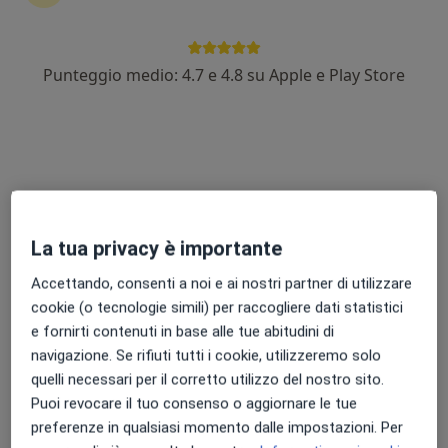
Punteggio medio: 4.7 e 4.8 su Apple e Play Store
Amicomedico
Poliambulatorio
·
Altro
Endocrinologo, Proctologo, Urologo
2127 recensioni
Via Lura 37, Caronno Pertusella
•
Mappa
Amicomedico
Visita endocrinologica
130 €
La tua privacy è importante
Questo centro non ha nessun professionista con date disponibili
Accettando, consenti a noi e ai nostri partner di utilizzare
cookie (o tecnologie simili) per raccogliere dati statistici
Mostra profilo
e fornirti contenuti in base alle tue abitudini di
navigazione. Se rifiuti tutti i cookie, utilizzeremo solo
quelli necessari per il corretto utilizzo del nostro sito.
Professionisti sanitari disponibili
Puoi revocare il tuo consenso o aggiornare le tue
preferenze in qualsiasi momento dalle impostazioni. Per
Questi professionisti sanitari si trovano fuori