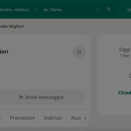
azione, medico, struttura
es: Roma
L
ele Migliori
tà
Oggi
ori
7 Ago
pecializzazioni
Chied
Invia messaggio
i
Prestazioni
Indirizzi
Assicurazioni
Recension