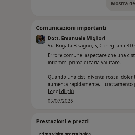
Mostra de
su
Comunicazioni importanti
Dott. Emanuele Migliori
Via Brigata Bisagno, 5, Conegliano 31
Errore comune: aspettare che una cisti
infiammi prima di farla valutare.
Quando una cisti diventa rossa, dolen
aumenta rapidamente, il trattamento
diventare meno semplice.
Leggi di più
05/07/2026
Valutarla prima permette spesso una 
più ordinata e programmata
Prestazioni e prezzi
Prima visita proctologica