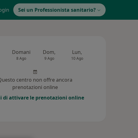
ogin
Sei un Professionista sanitario?
Domani
Dom,
Lun,
Mar,
Mer,
8 Ago
9 Ago
10 Ago
11 Ago
12 Ag
Questo centro non offre ancora
prenotazioni online
i di attivare le prenotazioni online
i (17)
Risposte ai pazienti (80)