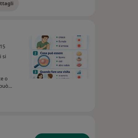
ttagli
ll'esperienza
015
 si
te o
 può
gestione