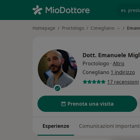
es. prest
Homepage
Proctologo
Conegliano
Emanu
Cambia cit
Dott.
Emanuele Migli
sulle s
Proctologo
·
Altro
Conegliano
1 indirizzo
17 recensioni
Prenota una visita
Esperienze
Comunicazioni important