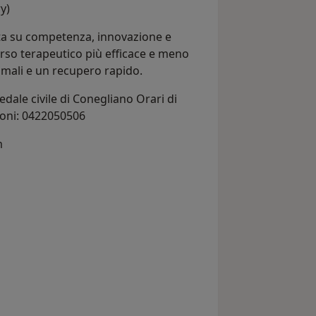
y)
sata su competenza, innovazione e
orso terapeutico più efficace e meno
timali e un recupero rapido.
dale civile di Conegliano Orari di
zioni: 0422050506
m