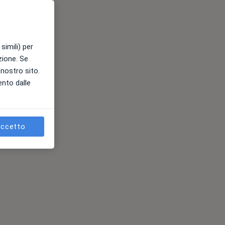
simili) per
azione. Se
l nostro sito.
ento dalle
ccetto