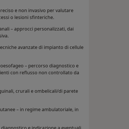
eciso e non invasivo per valutare
essi o lesioni sfinteriche.
nali – approcci personalizzati, dai
siva.
ecniche avanzate di impianto di cellule
troesofageo – percorso diagnostico e
ienti con reflusso non controllato da
guinali, crurali e ombelicali/di parete
cutanee – in regime ambulatoriale, in
diagnostico e indicazione a eventuali