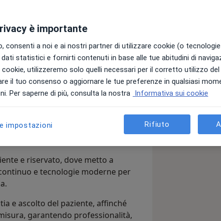
privacy è importante
n particolare esperienza in chirurgia
apparato digerente.
 consenti a noi e ai nostri partner di utilizzare cookie (o tecnologie 
dati statistici e fornirti contenuti in base alle tue abitudini di navig
 diagnosi e del trattamento di
i i cookie, utilizzeremo solo quelli necessari per il corretto utilizzo de
ernie, colecisti e patologie addominali,
re il tuo consenso o aggiornare le tue preferenze in qualsiasi mom
 meno invasiva per il benessere del
i. Per saperne di più, consulta la nostra
Informativa sui cookie
a chiarezza nella comunicazione e su
Rifiuto
A
le impostazioni
o fondamentale mettere il paziente a
 comprensibile ogni fase della cura.
iente e riservato, dove metto a
continuo e tecnologie moderne per
a.
ia e ascolto del paziente, affinché
 misura, garantendo professionalità,