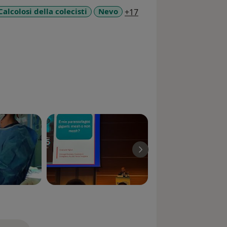
a11y_sr_more_disease
Calcolosi della colecisti
Nevo
+17