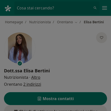
Men
Cosa stai cercando?
Homepage
Nutrizionista
Orentano
Elisa Bertini
Cambia città
Dott.ssa
Elisa Bertini
sulle specializzazioni
Nutrizionista
·
Altro
Orentano
2 indirizzi
Mostra contatti