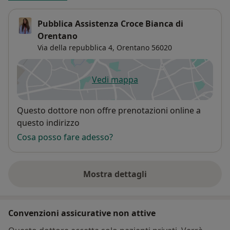
Pubblica Assistenza Croce Bianca di
Orentano
Via della repubblica 4,
Orentano
56020
Vedi mappa
si apre in una nuova scheda
Disponibilità
Questo dottore non offre prenotazioni online a
questo indirizzo
Cosa posso fare adesso?
Mostra dettagli
sull'indirizzo
Convenzioni assicurative non attive