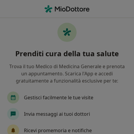
Men
Cosa stai cercando?
Homepage
Dietista
Pescara
Elena Belfiore
Cambia città
Prenditi cura della tua salute
Trova il tuo Medico di Medicina Generale e prenota
un appuntamento. Scarica l'App e accedi
gratuitamente a funzionalità esclusive per te:
Dr.
Elena Belfiore
sulle specializzazioni
Dietista
·
Altro
Gestisci facilmente le tue visite
Pescara
1 indirizzo
17 recensioni
Invia messaggi ai tuoi dottori
Prenota una visita
Ricevi promemoria e notifiche