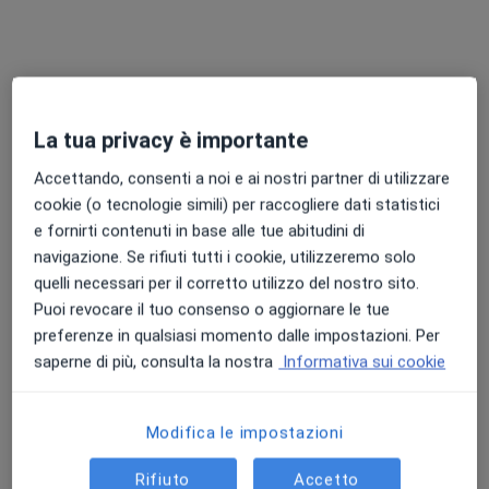
alimentazione in piatti buoni, semplici e replicabili ogni
giorno.
Su di me
Altro
Aree di competenza principali:
La tua privacy è importante
Scienze dell’alimentazione
Accettando, consenti a noi e ai nostri partner di utilizzare
Dietologia
cookie (o tecnologie simili) per raccogliere dati statistici
Fitoterapia
e fornirti contenuti in base alle tue abitudini di
Nutrizione clinica
navigazione. Se rifiuti tutti i cookie, utilizzeremo solo
Principali patologie trattate
quelli necessari per il corretto utilizzo del nostro sito.
Celiachia
Bulimia
Diabete mellito
Gotta
Puoi revocare il tuo consenso o aggiornare le tue
a11y_sr_more_diseases
preferenze in qualsiasi momento dalle impostazioni. Per
Intolleranze alimentari
+47
saperne di più, consulta la nostra
Informativa sui cookie
Tipologia di visite
In studio
Visualizza gli indirizzi (1)
Modifica le impostazioni
Foto e video
Rifiuto
Accetto