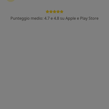
Invia messaggio
Punteggio medio: 4.7 e 4.8 su Apple e Play Store
Esperienze
Prestazioni
Indirizzi
Recensioni 
Esperienze
Sono la Dott.ssa
Elena Belfiore
,
dietista-nutrizionista
e
personal trainer
, con oltre
25 anni di esperienza
tra ambito ospedaliero e libera professione. Nel tempo
ho scelto di continuare a formarmi con costanza: ho
conseguito un
Master in Nutrizione Clinica
e sono
abilitata in
nutrizione sportiva
.
Nel mio lavoro punto su un approccio serio e pratico:
costruisco percorsi alimentari
personalizzati
, basati
su obiettivi chiari e sostenibili nella vita reale. Quando
è davvero utile, posso integrare anche un supporto