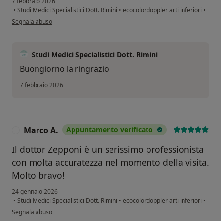
7 febbraio 2026
•
Studi Medici Specialistici Dott. Rimini
•
ecocolordoppler arti inferiori
•
secondo l'opinione dell'utente A.V
Segnala abuso
Studi Medici Specialistici Dott. Rimini
Buongiorno la ringrazio
7 febbraio 2026
Marco A.
Appuntamento verificato
M
Il dottor Zepponi è un serissimo professionista
con molta accuratezza nel momento della visita.
Molto bravo!
24 gennaio 2026
•
Studi Medici Specialistici Dott. Rimini
•
ecocolordoppler arti inferiori
•
secondo l'opinione dell'utente Marco A.
Segnala abuso