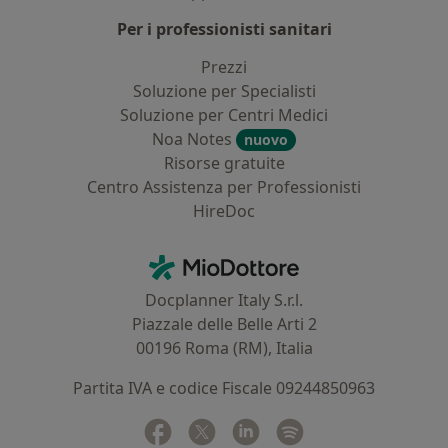
Per i professionisti sanitari
Prezzi
Soluzione per Specialisti
Soluzione per Centri Medici
Noa Notes
nuovo
Risorse gratuite
Centro Assistenza per Professionisti
HireDoc
Contatti
MioDottore - Homepage
Docplanner Italy S.r.l.
Piazzale delle Belle Arti 2
00196 Roma (RM), Italia
Partita IVA e codice Fiscale 09244850963
Facebook
si apre in una nuova scheda
Twitter
si apre in una nuova scheda
Linkedin
si apre in una nuova sc
Spotify
si apre in una nuo