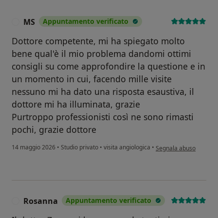
MS
Appuntamento verificato
M
Dottore competente, mi ha spiegato molto
bene qual'è il mio problema dandomi ottimi
consigli su come approfondire la questione e in
un momento in cui, facendo mille visite
nessuno mi ha dato una risposta esaustiva, il
dottore mi ha illuminata, grazie
Purtroppo professionisti così ne sono rimasti
pochi, grazie dottore
secondo l'opinione del
14 maggio 2026
•
Studio privato
•
visita angiologica
•
Segnala abuso
Rosanna
Appuntamento verificato
R