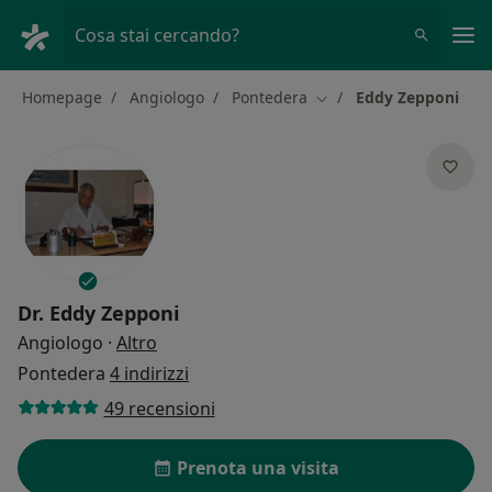
Men
Cosa stai cercando?
Homepage
Angiologo
Pontedera
Eddy Zepponi
Cambia città
Dr.
Eddy Zepponi
sulle specializzazioni
Angiologo
·
Altro
Pontedera
4 indirizzi
49 recensioni
Prenota una visita