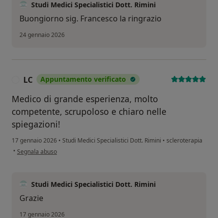
Studi Medici Specialistici Dott. Rimini
Buongiorno sig. Francesco la ringrazio
24 gennaio 2026
LC
Appuntamento verificato
L
Medico di grande esperienza, molto
competente, scrupoloso e chiaro nelle
spiegazioni!
17 gennaio 2026
•
Studi Medici Specialistici Dott. Rimini
•
scleroterapia
secondo l'opinione dell'utente LC
•
Segnala abuso
Studi Medici Specialistici Dott. Rimini
Grazie
17 gennaio 2026