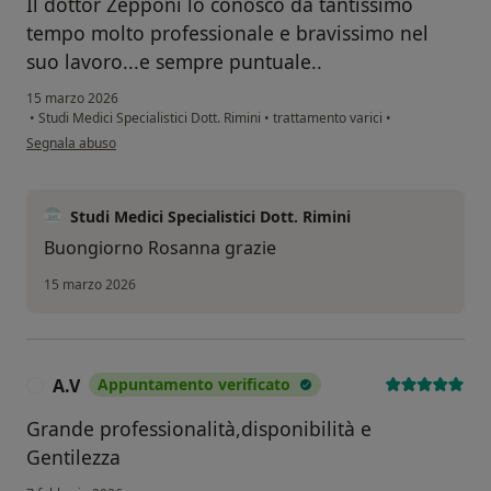
Il dottor Zepponi lo conosco da tantissimo
tempo molto professionale e bravissimo nel
suo lavoro...e sempre puntuale..
15 marzo 2026
•
Studi Medici Specialistici Dott. Rimini
•
trattamento varici
•
secondo l'opinione dell'utente Rosanna
Segnala abuso
Studi Medici Specialistici Dott. Rimini
Buongiorno Rosanna grazie
15 marzo 2026
A.V
Appuntamento verificato
A
Grande professionalità,disponibilità e
Gentilezza