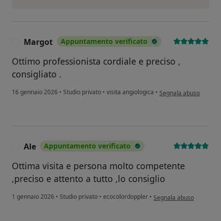
Margot
Appuntamento verificato
M
Ottimo professionista cordiale e preciso ,
consigliato .
secondo l'opinione del
16 gennaio 2026
•
Studio privato
•
visita angiologica
•
Segnala abuso
Ale
Appuntamento verificato
A
Ottima visita e persona molto competente
,preciso e attento a tutto ,lo consiglio
secondo l'opinione dell'u
1 gennaio 2026
•
Studio privato
•
ecocolordoppler
•
Segnala abuso