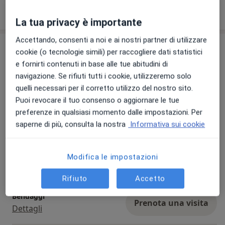
Mostra dettagli
sull'esperienza
La tua privacy è importante
Accettando, consenti a noi e ai nostri partner di utilizzare
Prestazioni e prezzi
cookie (o tecnologie simili) per raccogliere dati statistici
e fornirti contenuti in base alle tue abitudini di
Prima visita angiologica
Prenota una visita
navigazione. Se rifiuti tutti i cookie, utilizzeremo solo
100 €
Dettagli
quelli necessari per il corretto utilizzo del nostro sito.
Puoi revocare il tuo consenso o aggiornare le tue
Scleroterapia
preferenze in qualsiasi momento dalle impostazioni. Per
Prenota una visita
Dettagli
saperne di più, consulta la nostra
Informativa sui cookie
Visita angiologica
Modifica le impostazioni
Prenota una visita
100 €
Dettagli
Rifiuto
Accetto
Bendaggi
Prenota una visita
Dettagli