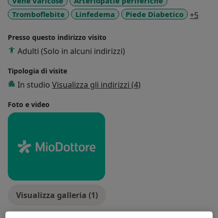
Vene varicose
Arteriopatie periferiche
a11y
Tromboflebite
Linfedema
Piede Diabetico
+5
Presso questo indirizzo visito
Adulti (Solo in alcuni indirizzi)
Tipologia di visite
In studio
Visualizza gli indirizzi (4)
Foto e video
Visualizza galleria (1)