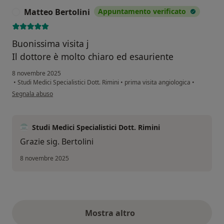
Matteo Bertolini
Appuntamento verificato
M
Buonissima visita j
Il dottore è molto chiaro ed esauriente
8 novembre 2025
•
Studi Medici Specialistici Dott. Rimini
•
prima visita angiologica
•
secondo l'opinione dell'utente Matteo Bertolini
Segnala abuso
Studi Medici Specialistici Dott. Rimini
Grazie sig. Bertolini
8 novembre 2025
Mostra altro
opinioni di cui sopra