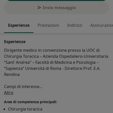
Invia messaggio
Esperienze
Prestazioni
Indirizzi
Assicurazio
Esperienze
Dirigente medico in convenzione presso la UOC di
Chirurgia Toracica – Azienda Ospedaliero-Universitaria
“Sant’ Andrea” – Facoltà di Medicina e Psicologia –
“Sapienza” Università di Roma - Direttore Prof. E.A.
Rendina
Campi di interesse
Su di me
Altro
Chirurgia toracica oncologica, chirurgia Toracica mini-
Aree di competenza principali:
invsiva (Videotoracoscopia), endoscopia operativa
Chirurgia toracica
delle vie aeree (broncoscopia, trattamenti laser,