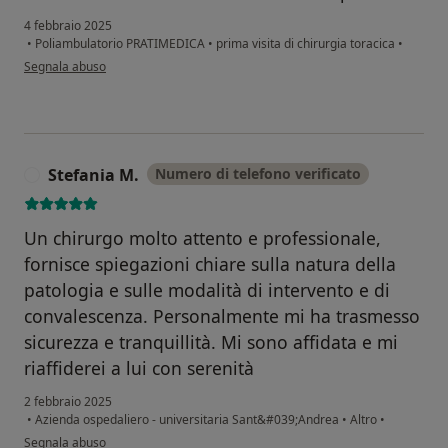
4 febbraio 2025
•
Poliambulatorio PRATIMEDICA
•
prima visita di chirurgia toracica
•
secondo l'opinione dell'utente Marco
Segnala abuso
Stefania M.
Numero di telefono verificato
S
Un chirurgo molto attento e professionale,
fornisce spiegazioni chiare sulla natura della
patologia e sulle modalità di intervento e di
convalescenza. Personalmente mi ha trasmesso
sicurezza e tranquillità. Mi sono affidata e mi
riaffiderei a lui con serenità
2 febbraio 2025
•
Azienda ospedaliero - universitaria Sant&#039;Andrea
•
Altro
•
secondo l'opinione dell'utente Stefania M.
Segnala abuso