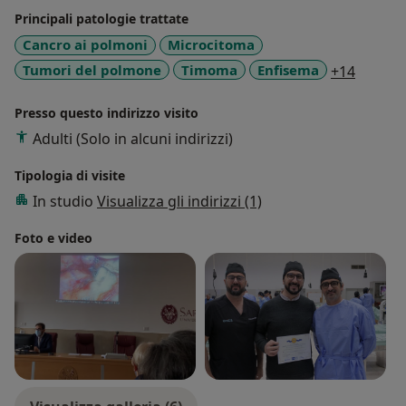
stenting endotracheale ed endobronchiale),
Principali patologie trattate
diagnostica invasiva nelle patologie polmonari,
Cancro ai polmoni
Microcitoma
trattamento mini-invasivo dell’enfisema polmonare,
a11y_s
Tumori del polmone
Timoma
Enfisema
+14
trattamento chirurgico dell’ iperidrosi palmare ed
ascellare, chirurgia della parete toracica, deformità
Presso questo indirizzo visito
della parete toracica , ricostruzione tracheo-
Adulti (Solo in alcuni indirizzi)
bronchiale e vascolare, neoplasia ed iperplasia
mediastiniche.
Tipologia di visite
In studio
Visualizza gli indirizzi (1)
Principali patologie trattate
Tumori del polmone, Versamento pleurico,
Foto e video
Pneumotorace , Empiema pleurico , Mesotelioma ,
Enfisema, Bronchiectasia.