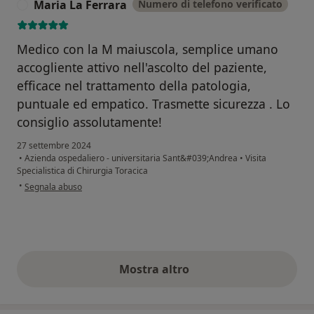
Maria La Ferrara
Numero di telefono verificato
M
Medico con la M maiuscola, semplice umano
accogliente attivo nell'ascolto del paziente,
efficace nel trattamento della patologia,
puntuale ed empatico. Trasmette sicurezza . Lo
consiglio assolutamente!
27 settembre 2024
•
Azienda ospedaliero - universitaria Sant&#039;Andrea
•
Visita
Specialistica di Chirurgia Toracica
secondo l'opinione dell'utente Maria La Ferrara
•
Segnala abuso
Mostra altro
opinioni di cui sopra