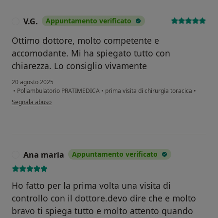
V.G.
Appuntamento verificato
V
Ottimo dottore, molto competente e
accomodante. Mi ha spiegato tutto con
chiarezza. Lo consiglio vivamente
20 agosto 2025
•
Poliambulatorio PRATIMEDICA
•
prima visita di chirurgia toracica
•
secondo l'opinione dell'utente V.G.
Segnala abuso
Ana maria
Appuntamento verificato
A
Ho fatto per la prima volta una visita di
controllo con il dottore.devo dire che e molto
bravo ti spiega tutto e molto attento quando