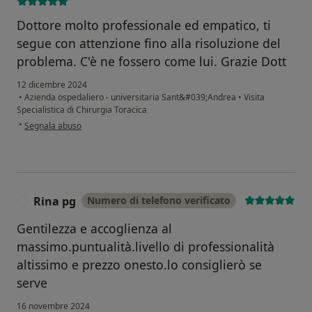
Dottore molto professionale ed empatico, ti
segue con attenzione fino alla risoluzione del
problema. C'è ne fossero come lui. Grazie Dott
12 dicembre 2024
•
Azienda ospedaliero - universitaria Sant&#039;Andrea
•
Visita
Specialistica di Chirurgia Toracica
secondo l'opinione dell'utente Raffaela Troccia
•
Segnala abuso
Rina pg
Numero di telefono verificato
R
Gentilezza e accoglienza al
massimo.puntualità.livello di professionalità
altissimo e prezzo onesto.lo consiglierò se
serve
16 novembre 2024