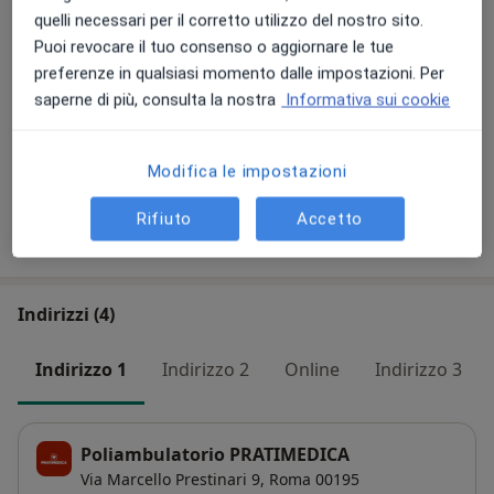
quelli necessari per il corretto utilizzo del nostro sito.
Dettagli
Puoi revocare il tuo consenso o aggiornare le tue
preferenze in qualsiasi momento dalle impostazioni. Per
Toracentesi
saperne di più, consulta la nostra
Informativa sui cookie
Da 500 €
Dettagli
+ 4 prestazioni
Modifica le impostazioni
Rifiuto
Accetto
Come funzionano i prezzi?
Indirizzi (4)
Indirizzo 1
Indirizzo 2
Online
Indirizzo 3
Poliambulatorio PRATIMEDICA
Via Marcello Prestinari 9,
Roma
00195