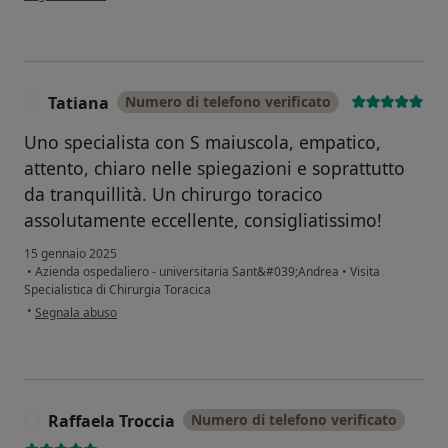
Tatiana
Numero di telefono verificato
T
Uno specialista con S maiuscola, empatico,
attento, chiaro nelle spiegazioni e soprattutto
da tranquillità. Un chirurgo toracico
assolutamente eccellente, consigliatissimo!
15 gennaio 2025
•
Azienda ospedaliero - universitaria Sant&#039;Andrea
•
Visita
Specialistica di Chirurgia Toracica
secondo l'opinione dell'utente Tatiana
•
Segnala abuso
Raffaela Troccia
Numero di telefono verificato
R