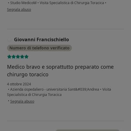
•
Studio MedicoM
•
Visita Specialistica di Chirurgia Toracica
•
secondo l'opinione dell'utente Rina pg
Segnala abuso
Giovanni Francischiello
G
Numero di telefono verificato
Medico bravo e soprattutto preparato come
chirurgo toracico
4 ottobre 2024
•
Azienda ospedaliero - universitaria Sant&#039;Andrea
•
Visita
Specialistica di Chirurgia Toracica
secondo l'opinione dell'utente Giovanni Francischiello
•
Segnala abuso