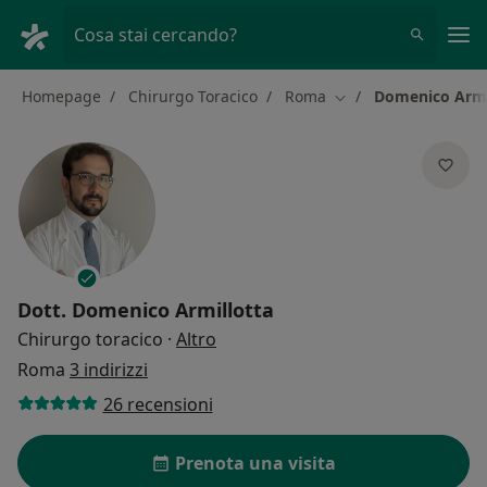
Men
Cosa stai cercando?
Homepage
Chirurgo Toracico
Roma
Domenico Armi
Cambia città
Dott.
Domenico Armillotta
sulle specializzazioni
Chirurgo toracico
·
Altro
Roma
3 indirizzi
26 recensioni
Prenota una visita