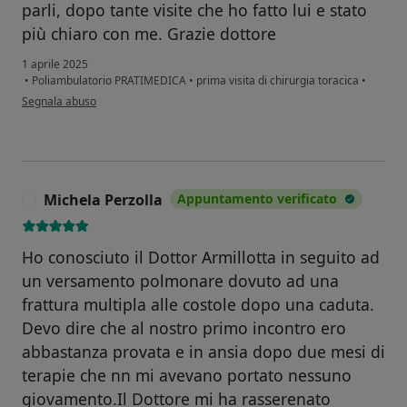
parli, dopo tante visite che ho fatto lui e stato
più chiaro con me. Grazie dottore
1 aprile 2025
•
Poliambulatorio PRATIMEDICA
•
prima visita di chirurgia toracica
•
secondo l'opinione dell'utente Ana maria
Segnala abuso
Michela Perzolla
Appuntamento verificato
M
Ho conosciuto il Dottor Armillotta in seguito ad
un versamento polmonare dovuto ad una
frattura multipla alle costole dopo una caduta.
Devo dire che al nostro primo incontro ero
abbastanza provata e in ansia dopo due mesi di
terapie che nn mi avevano portato nessuno
giovamento.Il Dottore mi ha rasserenato