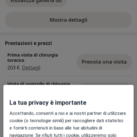
Visualizza galleria (6)
Mostra dettagli
sull'esperienza
Prestazioni e prezzi
Prima visita di chirurgia
toracica
Prenota una visita
203 €
Dettagli
Visita di controllo di chirurgia
toracica
Prenota una visita
153 €
Dettagli
La tua privacy è importante
Visita Specialistica di Chirurgia Toracica
Accettando, consenti a noi e ai nostri partner di utilizzare
Da 200 €
Dettagli
cookie (o tecnologie simili) per raccogliere dati statistici
e fornirti contenuti in base alle tue abitudini di
navigazione. Se rifiuti tutti i cookie, utilizzeremo solo
Medicazione