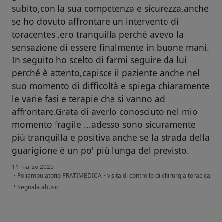
subito,con la sua competenza e sicurezza,anche
se ho dovuto affrontare un intervento di
toracentesi,ero tranquilla perché avevo la
sensazione di essere finalmente in buone mani.
In seguito ho scelto di farmi seguire da lui
perché è attento,capisce il paziente anche nel
suo momento di difficoltà e spiega chiaramente
le varie fasi e terapie che si vanno ad
affrontare.Grata di averlo conosciuto nel mio
momento fragile ...adesso sono sicuramente
più tranquilla e positiva,anche se la strada della
guarigione è un po' più lunga del previsto.
11 marzo 2025
•
Poliambulatorio PRATIMEDICA
•
visita di controllo di chirurgia toracica
secondo l'opinione dell'utente Michela Perzolla
•
Segnala abuso