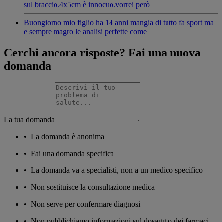
sul braccio.4x5cm è innocuo.vorrei però
Buongiorno mio figlio ha 14 anni mangia di tutto fa sport ma
e sempre magro le analisi perfette come
Cerchi ancora risposte? Fai una nuova
domanda
La tua domanda
•
La domanda è anonima
•
Fai una domanda specifica
•
La domanda va a specialisti, non a un medico specifico
•
Non sostituisce la consultazione medica
•
Non serve per confermare diagnosi
•
Non pubblichiamo informazioni sul dosaggio dei farmaci