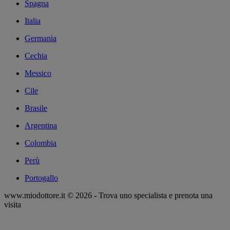
Spagna
Italia
Germania
Cechia
Messico
Cile
Brasile
Argentina
Colombia
Perù
Portogallo
www.miodottore.it © 2026 - Trova uno specialista e prenota una
visita