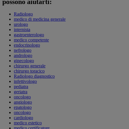
possono aiutarti:
Radiologo
medico di medicina generale
urologo
internista
gastroenterologo
medico competente
endocrinologo
nefrologo
andrologo
ginecologo
chirurgo generale
chirurgo toracico
Radiologo diagnostico
infettivologo
pediatra
geriatra
oncologo
angiologo
epatologo
oncologo
cardiologo
medico estetico
medico certificatore