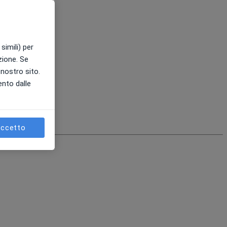
simili) per
azione. Se
l nostro sito.
ento dalle
ccetto