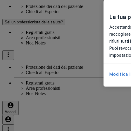
Protezione dei dati del paziente
Chiedi all'Esperto
La tua 
Sei un professionista della salute?
Accettando,
Registrati gratis
raccogliere 
Area professionisti
rifiuti tutt
Noa Notes
Puoi revoca
impostazion
Protezione dei dati del paziente
Chiedi all'Esperto
Modifica 
Registrati gratis
Area professionisti
Noa Notes
Accedi