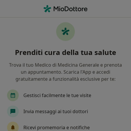
Men
Dietista • San Giuseppe Vesuviano, NA
Filters
Mappa
Dietisti a San Giuseppe Vesuviano. Prenota
Prenditi cura della tua salute
online la tua visita
In che modo ordiniamo i risultati
Trova il tuo Medico di Medicina Generale e prenota
un appuntamento. Scarica l'App e accedi
gratuitamente a funzionalità esclusive per te:
Gestisci facilmente le tue visite
Invia messaggi ai tuoi dottori
Dott. Nello Arianna
Ricevi promemoria e notifiche
·
Altro
Dietista, Nutrizionista, Chinesiologo