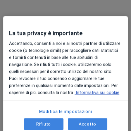
Dieta personalizzata
100 €
Questo dottore non ha ancora attivato le prenotazioni online presso questo indirizzo.
Chiedi di attivare le prenotazioni online
La tua privacy è importante
Accettando, consenti a noi e ai nostri partner di utilizzare
cookie (o tecnologie simili) per raccogliere dati statistici
e fornirti contenuti in base alle tue abitudini di
navigazione. Se rifiuti tutti i cookie, utilizzeremo solo
quelli necessari per il corretto utilizzo del nostro sito.
Puoi revocare il tuo consenso o aggiornare le tue
preferenze in qualsiasi momento dalle impostazioni. Per
Dott.ssa Olga Spulsi
saperne di più, consulta la nostra
Informativa sui cookie
·
Altro
Dietista, Nutrizionista
182 recensioni
Modifica le impostazioni
Indirizzo 1
Indirizzo 2
Indirizzo 3
Indirizzo 4
Rifiuto
Accetto