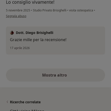
Lo consiglio vivamente!
5 novembre 2025
•
Studio Privato Brisighelli
•
visita osteopatica
•
secondo l'opinione dell'utente CP
Segnala abuso
Dott. Diego Brisighelli
Grazie mille per la recensione!
17 aprile 2026
Mostra altro
opinioni di cui sopra
Ricerche correlate