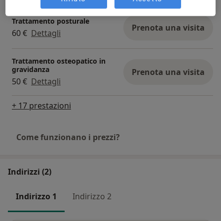
Trattamento posturale
Prenota una visita
60 €
Dettagli
Trattamento osteopatico in
gravidanza
Prenota una visita
50 €
Dettagli
+ 17 prestazioni
Come funzionano i prezzi?
Indirizzi (2)
Indirizzo 1
Indirizzo 2