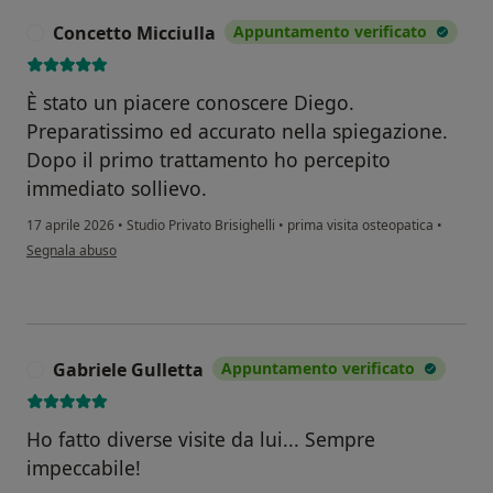
Concetto Micciulla
Appuntamento verificato
C
È stato un piacere conoscere Diego.
Preparatissimo ed accurato nella spiegazione.
Dopo il primo trattamento ho percepito
immediato sollievo.
17 aprile 2026
•
Studio Privato Brisighelli
•
prima visita osteopatica
•
secondo l'opinione dell'utente Concetto Micciulla
Segnala abuso
Gabriele Gulletta
Appuntamento verificato
G
Ho fatto diverse visite da lui... Sempre
impeccabile!