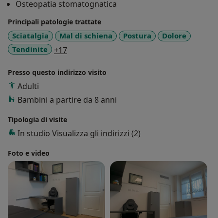
Osteopatia stomatognatica
(modulo base, modulo specialistico in gnatologia,
modulo specialistico in metabolismo, igiene e
Principali patologie trattate
chirurgia del cavo orale e modulo di ortodonzia)
Sciatalgia
Mal di schiena
Postura
Dolore
Advanced Osteopathy Istitute Milano 24/06/2022
a11y_sr_more_diseases
Tendinite
+17
■ Master in: Osteopatia Sportiva TCIO Milano
02/07/2023
Presso questo indirizzo visito
■ Corsi di formazione post-graduate: Osteopatia
Adulti
Neurologica Avanzata TCIO Milano 03/12/2023
Bambini a partire da 8 anni
Tipologia di visite
In studio
Visualizza gli indirizzi (2)
Foto e video