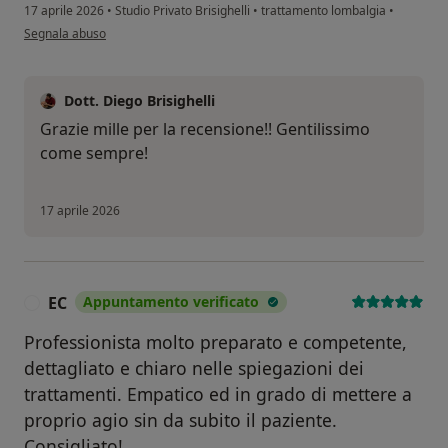
17 aprile 2026
•
Studio Privato Brisighelli
•
trattamento lombalgia
•
secondo l'opinione dell'utente Gabriele Gulletta
Segnala abuso
Dott. Diego Brisighelli
Grazie mille per la recensione!! Gentilissimo
come sempre!
17 aprile 2026
EC
Appuntamento verificato
E
Professionista molto preparato e competente,
dettagliato e chiaro nelle spiegazioni dei
trattamenti. Empatico ed in grado di mettere a
proprio agio sin da subito il paziente.
Consigliato!