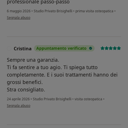
professionale passo-passo
6 maggio 2026
•
Studio Privato Brisighelli
•
prima visita osteopatica
•
secondo l'opinione dell'utente Amedeo
Segnala abuso
Cristina
Appuntamento verificato
C
Sempre una garanzia.
Ti fa sentire a tuo agio. Ti spiega tutto
completamente. E i suoi trattamenti hanno dei
grossi benefici.
Stra consigliato.
24 aprile 2026
•
Studio Privato Brisighelli
•
visita osteopatica
•
secondo l'opinione dell'utente Cristina
Segnala abuso