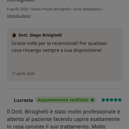
8 aprile 2026
•
Studio Privato Brisighelli
•
visita osteopatica
•
secondo l'opinione dell'utente EC
Segnala abuso
Dott. Diego Brisighelli
Grazie mille per la recensione!! Per qualsiasi
cosa rimango sempre a sua disposizione!
17 aprile 2026
Lucrezia
Appuntamento verificato
L
Il Dott. Brisighelli è stato molto professionale e
attento al paziente facendo capire esattamente
in cosa consiste il suo trattamento. Molto