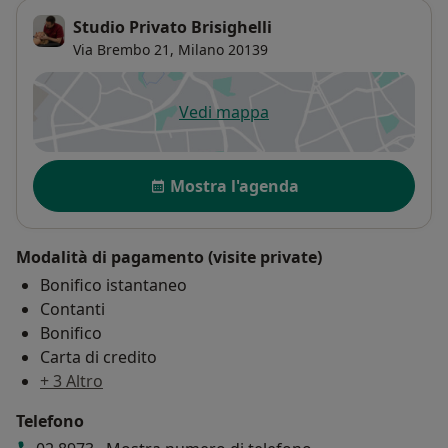
Studio Privato Brisighelli
Via Brembo 21,
Milano
20139
Vedi mappa
si apre in una nuova scheda
Disponibilità
Mostra l'agenda
Modalità di pagamento (visite private)
Bonifico istantaneo
Contanti
Bonifico
Carta di credito
+ 3 Altro
Telefono