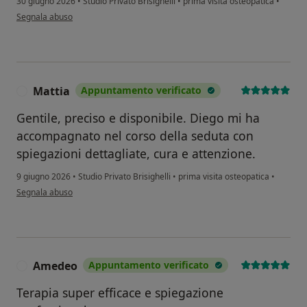
30 giugno 2026
•
Studio Privato Brisighelli
•
prima visita osteopatica
•
secondo l'opinione dell'utente Lorenzo Rossignoli
Segnala abuso
Mattia
Appuntamento verificato
M
Gentile, preciso e disponibile. Diego mi ha
accompagnato nel corso della seduta con
spiegazioni dettagliate, cura e attenzione.
9 giugno 2026
•
Studio Privato Brisighelli
•
prima visita osteopatica
•
secondo l'opinione dell'utente Mattia
Segnala abuso
Amedeo
Appuntamento verificato
A
Terapia super efficace e spiegazione