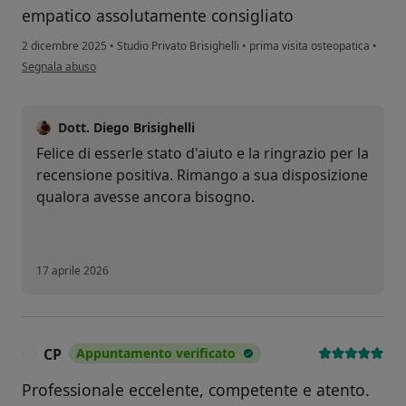
empatico assolutamente consigliato
2 dicembre 2025
•
Studio Privato Brisighelli
•
prima visita osteopatica
•
secondo l'opinione dell'utente Lucrezia
Segnala abuso
Dott. Diego Brisighelli
Felice di esserle stato d'aiuto e la ringrazio per la
recensione positiva. Rimango a sua disposizione
qualora avesse ancora bisogno.
17 aprile 2026
CP
Appuntamento verificato
C
Professionale eccelente, competente e atento.