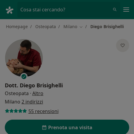
Men
Cosa stai cercando?
Homepage
Osteopata
Milano
Diego Brisighelli
Cambia città
Dott.
Diego Brisighelli
sulle specializzazioni
Osteopata
·
Altro
Milano
2 indirizzi
55 recensioni
Prenota una visita