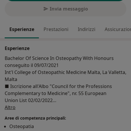
Invia messaggio
Esperienze
Prestazioni
Indirizzi
Assicurazio
Esperienze
Bachelor Of Science In Osteopathy With Honours
conseguito il 09/07/2021
Int'l College of Osteopathic Medicine Malta, La Valletta,
Malta
■ Iscrizione all'Albo "Council for the Professions
Complementary to Medicine", nr. 55 European
Union List 02/02/2022
Su di me
■ Abilitazione Osteopata
Altro
■ Diploma Bachelor of Science in Osteopathy with
Aree di competenza principali:
Honours
Osteopatia
■ Master in: Osteopatia applicata all'Odontoiatria