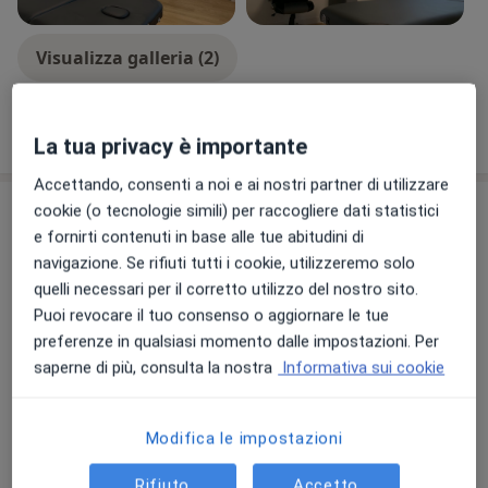
Visualizza galleria (2)
Mostra dettagli
sull'esperienza
La tua privacy è importante
Accettando, consenti a noi e ai nostri partner di utilizzare
Prestazioni e prezzi
cookie (o tecnologie simili) per raccogliere dati statistici
e fornirti contenuti in base alle tue abitudini di
Prima visita osteopatica
navigazione. Se rifiuti tutti i cookie, utilizzeremo solo
Prenota una visita
Da 50 €
Dettagli
quelli necessari per il corretto utilizzo del nostro sito.
Puoi revocare il tuo consenso o aggiornare le tue
preferenze in qualsiasi momento dalle impostazioni. Per
Visita osteopatica
Prenota una visita
saperne di più, consulta la nostra
Informativa sui cookie
Da 50 €
Dettagli
Modifica le impostazioni
Visita di controllo
Prenota una visita
50 € - 60 €
Dettagli
Rifiuto
Accetto