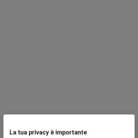
Dott. Daniele Sgro'
Diabetologo, Endocrinologo, Andrologo
221 recensioni
Via Sbarre Centrali 586, Reggio Calabria
•
Mappa
Panacea Medical Group Societa' Cooperativa Sociale
Visita diabetologica
Prezzo non disponibile
Questo dottore non ha ancora attivato le prenotazioni online presso questo indirizzo.
Chiedi di attivare le prenotazioni online
Professionisti sanitari disponibili
Questi professionisti sanitari si trovano fuori
Reggio, RC, in aree vicine alla tua ricerca.
La tua privacy è importante