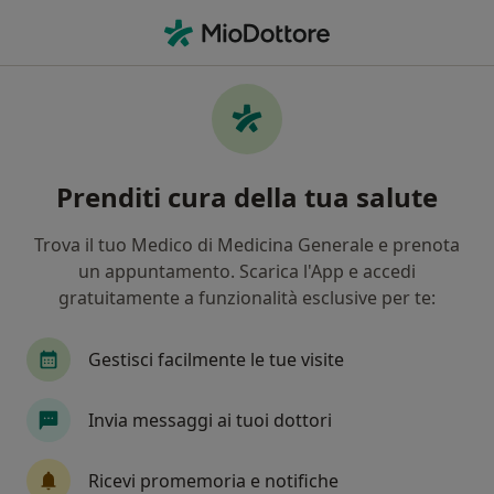
Men
Diabetologo • Reggio, RC
Filters
Mappa
Diabetologi a Reggio. Prenota online la tua
Prenditi cura della tua salute
visita
In che modo ordiniamo i risultati
Trova il tuo Medico di Medicina Generale e prenota
un appuntamento. Scarica l'App e accedi
gratuitamente a funzionalità esclusive per te:
Gestisci facilmente le tue visite
Invia messaggi ai tuoi dottori
Dott.ssa Angela Pavone
Ricevi promemoria e notifiche
·
Altro
Diabetologa, Endocrinologa