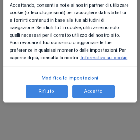
Accettando, consenti a noi e ai nostri partner di utilizzare
cookie (o tecnologie simili) per raccogliere dati statistici
e fornirti contenuti in base alle tue abitudini di
navigazione. Se rifiuti tutti i cookie, utilizzeremo solo
quelli necessari per il corretto utilizzo del nostro sito.
Puoi revocare il tuo consenso o aggiornare le tue
Dott. Carmelo De Francesco
preferenze in qualsiasi momento dalle impostazioni. Per
·
Altro
Diabetologo, Endocrinologo
saperne di più, consulta la nostra
Informativa sui cookie
91 recensioni
Modifica le impostazioni
Indirizzo 1
Indirizzo 2
Rifiuto
Accetto
Via Santa Cecilia & Via Giordano Bruno, Messina
•
Mappa
Studio Medico - Via Santa Cecilia (accanto negozio di telefonia windtre, di fronte al Mobilificio Marchese)
Visita diabetologica
90 €
Questo dottore non ha ancora attivato le prenotazioni online presso questo indirizzo.
Chiedi di attivare le prenotazioni online