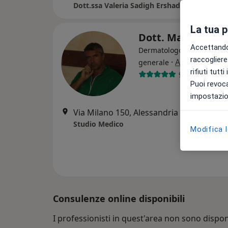
Dott.ssa Valeria Sadigh Ershadi - Dermatolo
La tua 
Dott. Marco Mich
Accettando,
Dermatologo, Allergologo
raccogliere 
·
Altro
generale
rifiuti tutt
94 recensioni
Puoi revoca
impostazion
Via Milano 150, Alessandria
•
Mappa
Studio Medico
Modifica 
Consulenze online disponibili
I professionisti in quest'area non sono disponi