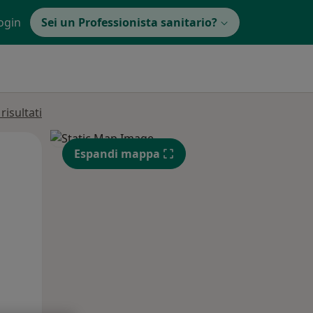
ogin
Sei un Professionista sanitario?
isultati
Mar,
Mer,
Gio,
Espandi mappa
11 Ago
12 Ago
13 Ago