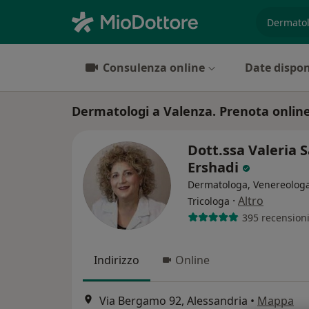
es. prest
Consulenza online
Date dispon
Dermatologi a Valenza. Prenota online 
Dott.ssa Valeria 
Ershadi
Dermatologa, Venereologa
·
Altro
Tricologa
395 recension
Indirizzo
Online
Via Bergamo 92, Alessandria
•
Mappa