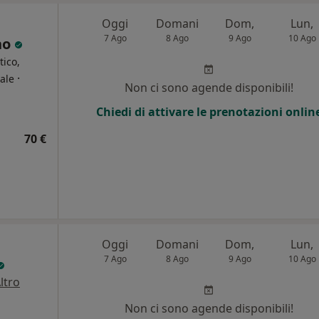
Oggi
Domani
Dom,
Lun,
7 Ago
8 Ago
9 Ago
10 Ago
ono
ico,
·
ale
Non ci sono agende disponibili!
Chiedi di attivare le prenotazioni onlin
i
70 €
Oggi
Domani
Dom,
Lun,
7 Ago
8 Ago
9 Ago
10 Ago
ltro
i
Non ci sono agende disponibili!