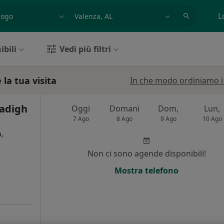
azione, medico, struttura
es: Roma
L
ibili
Vedi più filtri
la tua visita
In che modo ordiniamo i r
Sadigh
Oggi
Domani
Dom,
Lun,
7 Ago
8 Ago
9 Ago
10 Ago
,
Non ci sono agende disponibili!
i
Mostra telefono