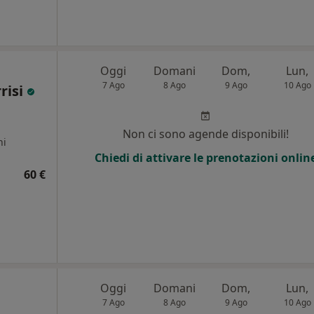
Oggi
Domani
Dom,
Lun,
7 Ago
8 Ago
9 Ago
10 Ago
risi
Non ci sono agende disponibili!
ni
Chiedi di attivare le prenotazioni onlin
60 €
Oggi
Domani
Dom,
Lun,
7 Ago
8 Ago
9 Ago
10 Ago