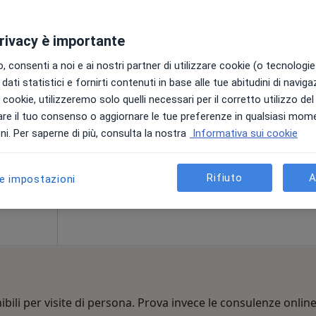
ga
privacy è importante
elini
Oggi
Domani
Dom,
Lun,
 consenti a noi e ai nostri partner di utilizzare cookie (o tecnologie 
7 Ago
8 Ago
9 Ago
10 Ago
, Chirurgo
dati statistici e fornirti contenuti in base alle tue abitudini di navig
i i cookie, utilizzeremo solo quelli necessari per il corretto utilizzo de
Non ci sono agende disponibili!
re il tuo consenso o aggiornare le tue preferenze in qualsiasi mom
i. Per saperne di più, consulta la nostra
Informativa sui cookie
Chiedi di attivare le prenotazioni onlin
Rifiuto
A
le impostazioni
bili per visite di persona. Prova invece le consulenze online