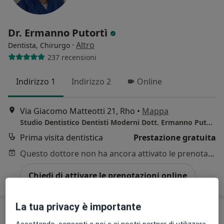
Dr. Ermanno Putortì
·
Altro
Dentista, Chirurgo
237 recensioni
Indirizzo 1
Indirizzo 2
Online
Via Giacomo Matteotti 21, Rho
•
Mappa
Studio Dentistico Dentisti Moderni Dott. Ermanno Putortì
Prima visita dentistica
Prestazione gratuita
Questo dottore non ha ancora attivato le prenotazioni online presso questo indirizzo.
Chiedi di attivare le prenotazioni online
La tua privacy è importante