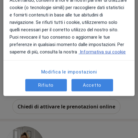
Accettando, consenti a noi e ai nostri partner di utilizzare
cookie (o tecnologie simili) per raccogliere dati statistici
e fornirti contenuti in base alle tue abitudini di
navigazione. Se rifiuti tutti i cookie, utilizzeremo solo
quelli necessari per il corretto utilizzo del nostro sito.
Puoi revocare il tuo consenso o aggiornare le tue
Dott. Alessandro Sorrenti
preferenze in qualsiasi momento dalle impostazioni. Per
·
Altro
Dentista
saperne di più, consulta la nostra
Informativa sui cookie
76 recensioni
Via San Damiano 2, Milano
•
Mappa
Modifica le impostazioni
Studio San Damiano
Prima visita dentistica
Prezzo non disponibile
Rifiuto
Accetto
Questo dottore non ha ancora attivato le prenotazioni online presso questo indirizzo.
Chiedi di attivare le prenotazioni online