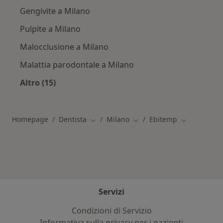
Gengivite a Milano
Pulpite a Milano
Malocclusione a Milano
Malattia parodontale a Milano
Altro (15)
Altro nella categoria: Principali patologie trat
Homepage
Dentista
Milano
Ebitemp
Cambia città
Cambia città
Cambia città
Servizi
Condizioni di Servizio
Informativa sulla privacy per i pazienti