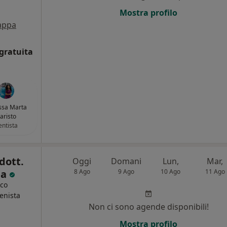
Mostra profilo
appa
gratuita
ssa Marta
aristo
ntista
dott.
Oggi
Domani
Lun,
Mar,
ia
8 Ago
9 Ago
10 Ago
11 Ago
ico
ienista
Non ci sono agende disponibili!
i
Mostra profilo