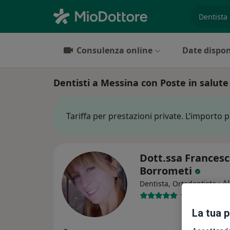
es. prest
Consulenza online
Date dispon
Dentisti a Messina con Poste in salute
Tariffa per prestazioni private. L’importo 
Dott.ssa Frances
Borrometi
·
Al
Dentista, Ortodontista
159 recension
La tua 