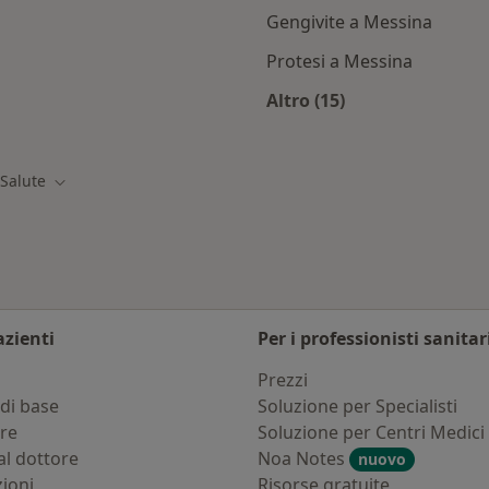
Gengivite a Messina
Protesi a Messina
Altro (15)
Altro nella categoria:
 Salute
Cambia città
azienti
Per i professionisti sanitar
i
Prezzi
di base
Soluzione per Specialisti
ure
Soluzione per Centri Medici
al dottore
Noa Notes
nuovo
zioni
Risorse gratuite