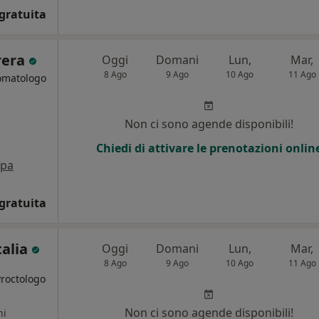
gratuita
rera
Oggi
Domani
Lun,
Mar,
8 Ago
9 Ago
10 Ago
11 Ago
tomatologo
Non ci sono agende disponibili!
Chiedi di attivare le prenotazioni onlin
pa
gratuita
talia
Oggi
Domani
Lun,
Mar,
8 Ago
9 Ago
10 Ago
11 Ago
Proctologo
Non ci sono agende disponibili!
ni