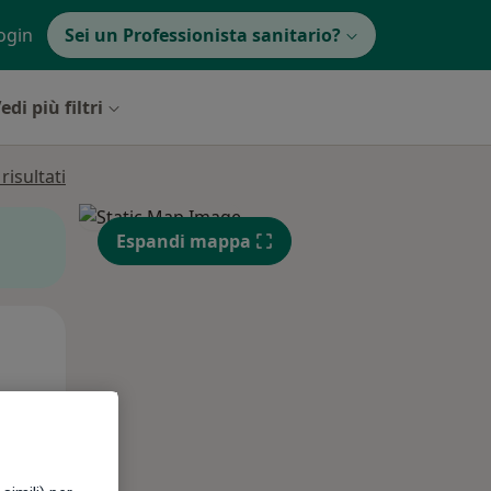
ogin
Sei un Professionista sanitario?
edi più filtri
isultati
Espandi mappa
Mer,
Gio,
Ven,
12 Ago
13 Ago
14 Ago
e