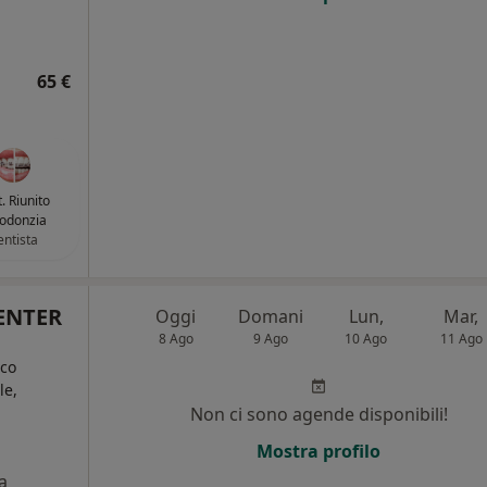
65 €
. Riunito
odonzia
ntista
ENTER
Oggi
Domani
Lun,
Mar,
8 Ago
9 Ago
10 Ago
11 Ago
ico
le,
Non ci sono agende disponibili!
Mostra profilo
a