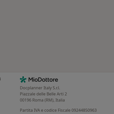
 Principali patologie trattate
Contatti
MioDottore - Homepage
i
Docplanner Italy S.r.l.
Piazzale delle Belle Arti 2
00196 Roma (RM), Italia
Partita IVA e codice Fiscale 09244850963