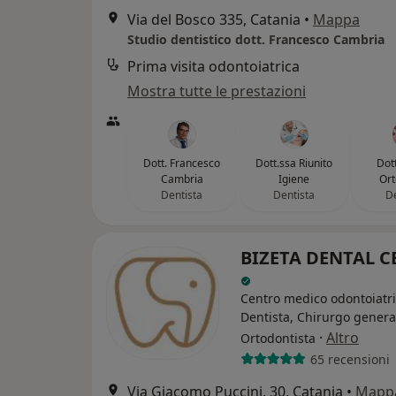
Via del Bosco 335, Catania
•
Mappa
Studio dentistico dott. Francesco Cambria
Prima visita odontoiatrica
Mostra tutte le prestazioni
Dott. Francesco
Dott.ssa Riunito
Dott
Cambria
Igiene
Ort
Dentista
Dentista
De
BIZETA DENTAL C
Centro medico odontoiatr
Dentista, Chirurgo genera
·
Altro
Ortodontista
65 recensioni
Via Giacomo Puccini, 30, Catania
•
Mapp