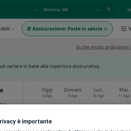
azione, medico, struttura
es: Roma
L
ibili
Assicurazione:
Poste in salute
V
In che modo ordiniamo i r
può variare in base alla copertura assicurativa.
ca
Oggi
Domani
Lun,
Mar,
8 Ago
9 Ago
10 Ago
11 Ago
tro
i
Non ci sono agende disponibili!
privacy è importante
Chiedi di attivare le prenotazioni onlin