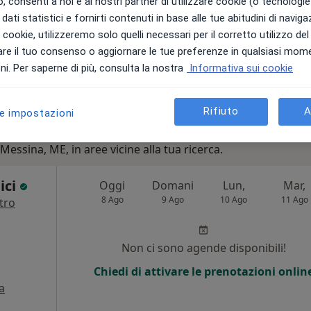
 consenti a noi e ai nostri partner di utilizzare cookie (o tecnologie 
pa
dati statistici e fornirti contenuti in base alle tue abitudini di navig
i i cookie, utilizzeremo solo quelli necessari per il corretto utilizzo de
50 €
re il tuo consenso o aggiornare le tue preferenze in qualsiasi mom
i. Per saperne di più, consulta la nostra
Informativa sui cookie
Rifiuto
A
le impostazioni
Messina, ME, in aree vicine alla tua ricerca.
ici
Oggi
Domani
Lun,
Mar,
8 Ago
9 Ago
10 Ago
11 Ago
tro
Non ci sono agende disponibili!
Chiedi di attivare le prenotazioni onlin
a