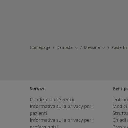
Homepage
Dentista
Messina
Poste In
Cambia città
Cambia città
Servizi
Per i p
Condizioni di Servizio
Dottor
Informativa sulla privacy per i
Medici 
pazienti
Strutt
Informativa sulla privacy per i
Chiedi 
professionisti
Presta