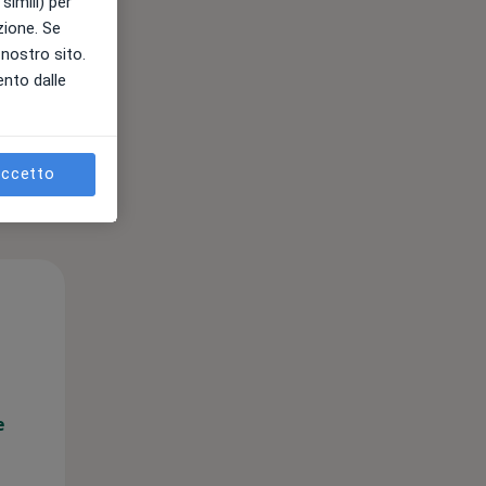
simili) per
azione. Se
l nostro sito.
ento dalle
ccetto
Mer,
Gio,
Ven,
12 Ago
13 Ago
14 Ago
e