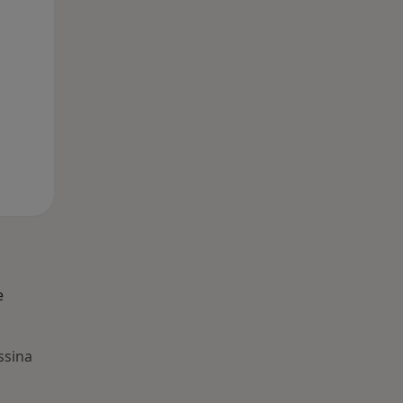
e
ssina