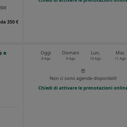
ppa
da 350 €
eo
Oggi
Domani
Lun,
Mar,
8 Ago
9 Ago
10 Ago
11 Ago
Non ci sono agende disponibili!
Chiedi di attivare le prenotazioni onlin