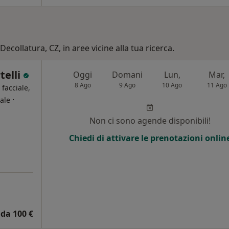
Decollatura, CZ, in aree vicine alla tua ricerca.
telli
Oggi
Domani
Lun,
Mar,
8 Ago
9 Ago
10 Ago
11 Ago
 facciale,
·
ale
Non ci sono agende disponibili!
Chiedi di attivare le prenotazioni onlin
da 100 €