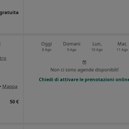
gratuita
l
Oggi
Domani
Lun,
Mar,
8 Ago
9 Ago
10 Ago
11 Ago
tro
i
Non ci sono agende disponibili!
Chiedi di attivare le prenotazioni onlin
•
Mappa
50 €