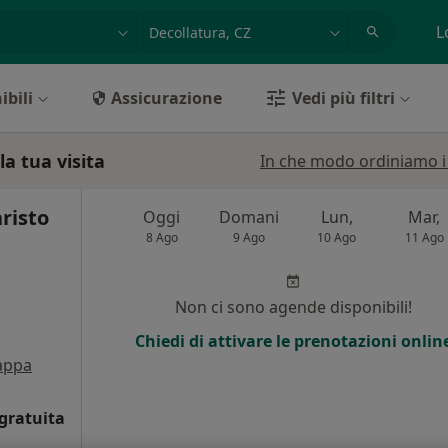
azione, medico, struttura
es: Roma
L
ibili
Assicurazione
Vedi più filtri
la tua visita
In che modo ordiniamo i r
risto
Oggi
Domani
Lun,
Mar,
8 Ago
9 Ago
10 Ago
11 Ago
Non ci sono agende disponibili!
Chiedi di attivare le prenotazioni onlin
appa
gratuita