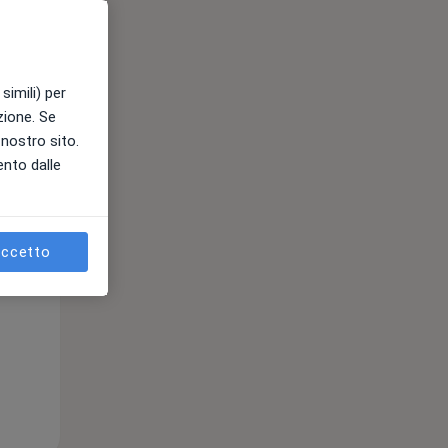
Mer,
Gio,
Ven,
simili) per
12 Ago
13 Ago
14 Ago
azione. Se
l nostro sito.
ento dalle
ccetto