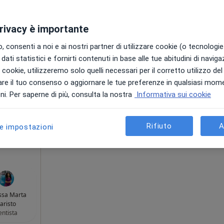
privacy è importante
talia
Oggi
Domani
Lun,
Mar,
 consenti a noi e ai nostri partner di utilizzare cookie (o tecnologie 
8 Ago
9 Ago
10 Ago
11 Ago
dati statistici e fornirti contenuti in base alle tue abitudini di navig
Proctologo
i i cookie, utilizzeremo solo quelli necessari per il corretto utilizzo de
re il tuo consenso o aggiornare le tue preferenze in qualsiasi mom
Non ci sono agende disponibili!
ni
i. Per saperne di più, consulta la nostra
Informativa sui cookie
Mostra profilo
appa
Rifiuto
A
le impostazioni
gratuita
ssa Marta
aristo
ntista