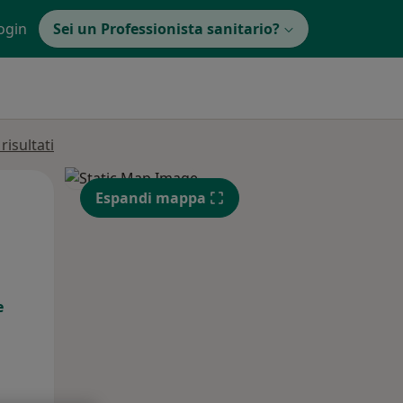
ogin
Sei un Professionista sanitario?
isultati
Mer,
Gio,
Ven,
Espandi mappa
12 Ago
13 Ago
14 Ago
e