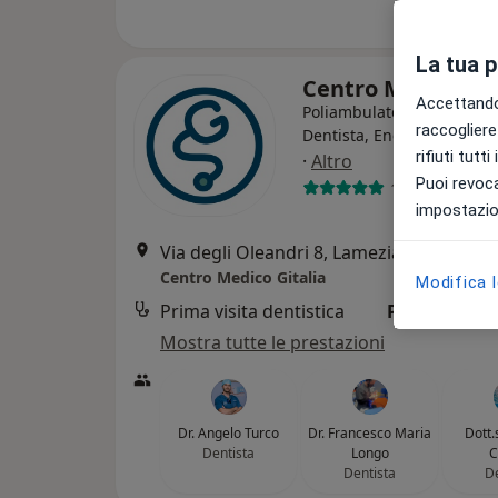
La tua 
Centro Medico Gi
Accettando,
Poliambulatorio
raccogliere 
Dentista, Endocrinologo, 
rifiuti tutt
·
Altro
Puoi revoca
1966 recensio
impostazion
Via degli Oleandri 8, Lamezia Terme
•
M
Centro Medico Gitalia
Modifica 
Prima visita dentistica
Prestazione 
Mostra tutte le prestazioni
Dr. Angelo Turco
Dr. Francesco Maria
Dott.
Dentista
Longo
C
Dentista
De