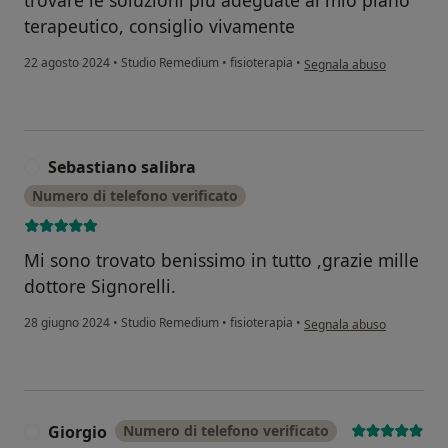
terapeutico, consiglio vivamente
secondo l'opinione dell'u
22 agosto 2024
•
Studio Remedium
•
fisioterapia
•
Segnala abuso
Sebastiano salibra
S
Numero di telefono verificato
Mi sono trovato benissimo in tutto ,grazie mille
dottore Signorelli.
secondo l'opinione dell'ut
28 giugno 2024
•
Studio Remedium
•
fisioterapia
•
Segnala abuso
Giorgio
Numero di telefono verificato
G