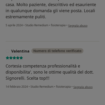
casa. Molto paziente, descrittivo ed esauriente
in qualunque domanda gli viene posta. Locali
estremamente puliti.
secondo l'opinione dell'uten
5 aprile 2024
•
Studio Remedium
•
fisioterapia
•
Segnala abuso
Valentina
Numero di telefono verificato
V
Cortesia competenza professionalità e
disponibilita', sono le ottime qualità del dott.
Signorelli. Scelta top!!!
secondo l'opinione dell'
14 febbraio 2024
•
Studio Remedium
•
fisioterapia
•
Segnala abuso