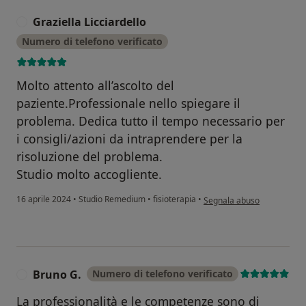
Graziella Licciardello
G
Numero di telefono verificato
Molto attento all’ascolto del
paziente.Professionale nello spiegare il
problema. Dedica tutto il tempo necessario per
i consigli/azioni da intraprendere per la
risoluzione del problema.
Studio molto accogliente.
secondo l'opinione dell'uten
16 aprile 2024
•
Studio Remedium
•
fisioterapia
•
Segnala abuso
Bruno G.
Numero di telefono verificato
B
La professionalità e le competenze sono di