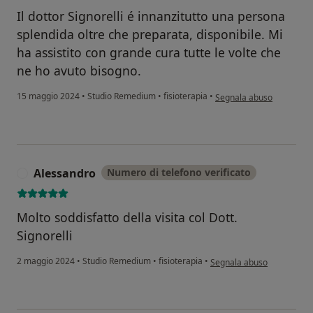
Il dottor Signorelli é innanzitutto una persona
splendida oltre che preparata, disponibile. Mi
ha assistito con grande cura tutte le volte che
ne ho avuto bisogno.
secondo l'opinione dell'u
15 maggio 2024
•
Studio Remedium
•
fisioterapia
•
Segnala abuso
Alessandro
Numero di telefono verificato
A
Molto soddisfatto della visita col Dott.
Signorelli
secondo l'opinione dell'ut
2 maggio 2024
•
Studio Remedium
•
fisioterapia
•
Segnala abuso