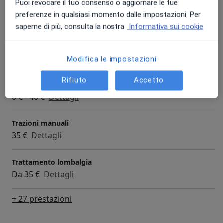
Puoi revocare il tuo consenso o aggiornare le tue
Fisioterapia
preferenze in qualsiasi momento dalle impostazioni. Per
Da 50 €
Dettagli
saperne di più, consulta la nostra
Informativa sui cookie
Riabilitazione sportiva
Da 40 €
Dettagli
Modifica le impostazioni
Rifiuto
Accetto
Visita di controllo
0 € - 40 €
Dettagli
Trazioni manuali
35 €
Dettagli
Trattamento lombalgia
Da 35 €
Dettagli
+ 27 prestazioni