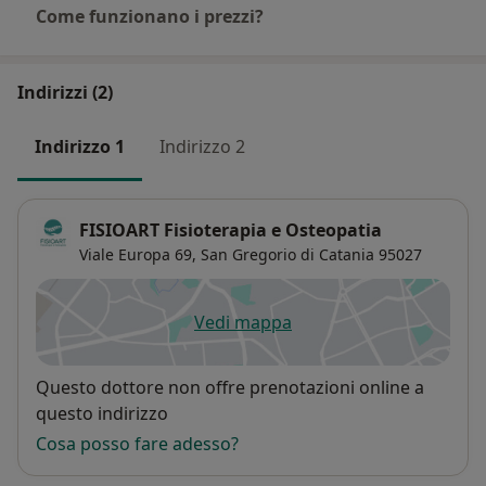
Come funzionano i prezzi?
Indirizzi (2)
Indirizzo 1
Indirizzo 2
FISIOART Fisioterapia e Osteopatia
Viale Europa 69,
San Gregorio di Catania
95027
Vedi mappa
si apre in una nuova scheda
Disponibilità
Questo dottore non offre prenotazioni online a
questo indirizzo
Cosa posso fare adesso?