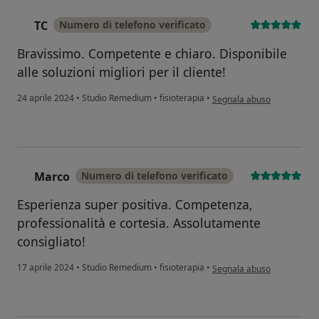
TC
Numero di telefono verificato
T
Bravissimo. Competente e chiaro. Disponibile
alle soluzioni migliori per il cliente!
secondo l'opinione dell'ute
24 aprile 2024
•
Studio Remedium
•
fisioterapia
•
Segnala abuso
Marco
Numero di telefono verificato
M
Esperienza super positiva. Competenza,
professionalità e cortesia. Assolutamente
consigliato!
secondo l'opinione dell'ut
17 aprile 2024
•
Studio Remedium
•
fisioterapia
•
Segnala abuso