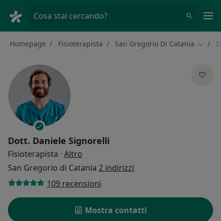
Men
Cosa stai cercando?
Homepage
Fisioterapista
San Gregorio Di Catania
D
Cambia
Dott.
Daniele Signorelli
sulle specializzazioni
Fisioterapista
·
Altro
San Gregorio di Catania
2 indirizzi
109 recensioni
Mostra contatti