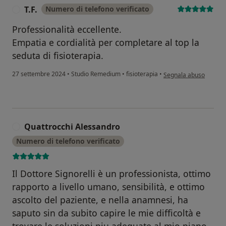
T.F.
Numero di telefono verificato
T
Professionalità eccellente.
Empatia e cordialità per completare al top la
seduta di fisioterapia.
secondo l'opinione dell
27 settembre 2024
•
Studio Remedium
•
fisioterapia
•
Segnala abuso
Quattrocchi Alessandro
Q
Numero di telefono verificato
Il Dottore Signorelli è un professionista, ottimo
rapporto a livello umano, sensibilità, e ottimo
ascolto del paziente, e nella anamnesi, ha
saputo sin da subito capire le mie difficoltà e
trovare le soluzioni piu adeguate al mio piano