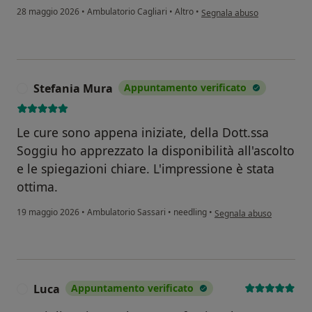
secondo l'opinione dell'uten
28 maggio 2026
•
Ambulatorio Cagliari
•
Altro
•
Segnala abuso
Stefania Mura
Appuntamento verificato
S
Le cure sono appena iniziate, della Dott.ssa
Soggiu ho apprezzato la disponibilità all'ascolto
e le spiegazioni chiare. L'impressione è stata
ottima.
secondo l'opinione dell'u
19 maggio 2026
•
Ambulatorio Sassari
•
needling
•
Segnala abuso
Luca
Appuntamento verificato
L