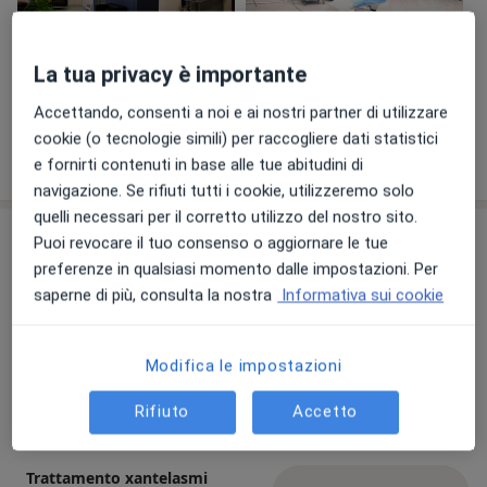
La tua privacy è importante
Visualizza galleria (2)
Accettando, consenti a noi e ai nostri partner di utilizzare
cookie (o tecnologie simili) per raccogliere dati statistici
Mostra dettagli
sull'esperienza
e fornirti contenuti in base alle tue abitudini di
navigazione. Se rifiuti tutti i cookie, utilizzeremo solo
quelli necessari per il corretto utilizzo del nostro sito.
Prestazioni e prezzi
Puoi revocare il tuo consenso o aggiornare le tue
preferenze in qualsiasi momento dalle impostazioni. Per
Prima visita di chirurgia
saperne di più, consulta la nostra
Informativa sui cookie
plastica
Prenota una visita
120 €
Dettagli
Modifica le impostazioni
Lipofilling
Prenota una visita
Dettagli
Rifiuto
Accetto
Trattamento xantelasmi