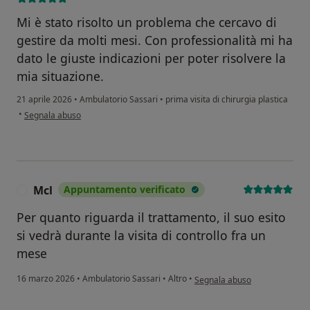
Mi è stato risolto un problema che cercavo di
gestire da molti mesi. Con professionalità mi ha
dato le giuste indicazioni per poter risolvere la
mia situazione.
21 aprile 2026
•
Ambulatorio Sassari
•
prima visita di chirurgia plastica
secondo l'opinione dell'utente Alessandro
•
Segnala abuso
Mcl
Appuntamento verificato
M
Per quanto riguarda il trattamento, il suo esito
si vedrà durante la visita di controllo fra un
mese
secondo l'opinione dell'utente
16 marzo 2026
•
Ambulatorio Sassari
•
Altro
•
Segnala abuso