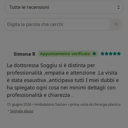
Cerca nelle recensioni
Simona R
Appuntamento verificato
S
La dottoressa Soggiu si è distinta per
professionalità ,empatia e attenzione .La visita
è stata esaustiva ,anticipava tutti I miei dubbi e
ha spiegato ogni cosa nei minimi dettagli con
professionalità e chiarezza .
15 giugno 2026
•
Ambulatorio Sassari
•
prima visita di chirurgia plastica
secondo l'opinione dell'utente Simona R
•
Segnala abuso