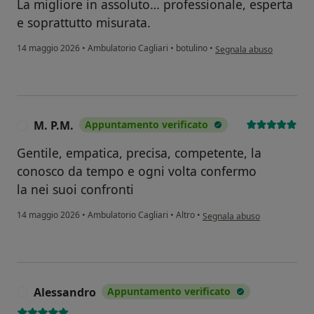
La migliore in assoluto… professionale, esperta
e soprattutto misurata.
secondo l'opinione dell'u
14 maggio 2026
•
Ambulatorio Cagliari
•
botulino
•
Segnala abuso
M. P.M.
Appuntamento verificato
M
Gentile, empatica, precisa, competente, la
conosco da tempo e ogni volta confermo
la nei suoi confronti
secondo l'opinione dell'utent
14 maggio 2026
•
Ambulatorio Cagliari
•
Altro
•
Segnala abuso
Alessandro
Appuntamento verificato
A