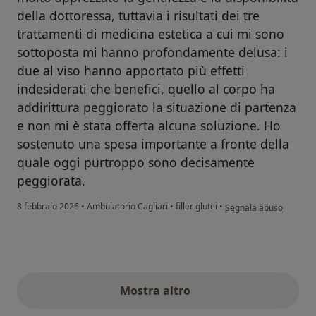
della dottoressa, tuttavia i risultati dei tre
trattamenti di medicina estetica a cui mi sono
sottoposta mi hanno profondamente delusa: i
due al viso hanno apportato più effetti
indesiderati che benefici, quello al corpo ha
addirittura peggiorato la situazione di partenza
e non mi è stata offerta alcuna soluzione. Ho
sostenuto una spesa importante a fronte della
quale oggi purtroppo sono decisamente
peggiorata.
secondo l'opinione dell'
8 febbraio 2026
•
Ambulatorio Cagliari
•
filler glutei
•
Segnala abuso
Mostra altro
opinioni di cui sopra