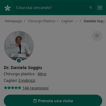
Men
Cosa stai cercando?
Homepage
Chirurgo Plastico
Cagliari
Daniela Sogg
Cambia città
Dr.
Daniela Soggiu
sulle specializzazioni
Chirurgo plastico
·
Altro
Cagliari
3 indirizzi
144 recensioni
Prenota una visita