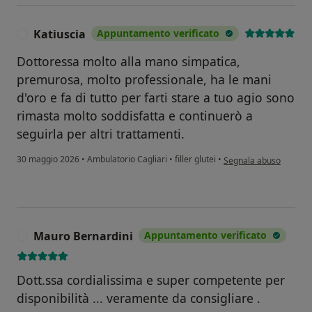
Katiuscia
Appuntamento verificato
K
Dottoressa molto alla mano simpatica,
premurosa, molto professionale, ha le mani
d'oro e fa di tutto per farti stare a tuo agio sono
rimasta molto soddisfatta e continuerò a
seguirla per altri trattamenti.
secondo l'opinione dell
30 maggio 2026
•
Ambulatorio Cagliari
•
filler glutei
•
Segnala abuso
Mauro Bernardini
Appuntamento verificato
M
Dott.ssa cordialissima e super competente per
disponibilità ... veramente da consigliare .