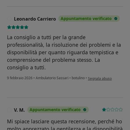
Leonardo Carriero
Appuntamento verificato
L
La consiglio a tutti per la grande
professionalità, la risoluzione dei problemi e la
disponibilità per quanto riguarda tempistica e
comprensione del problema stesso. La
consiglio a tutti.
secondo l'opinione dell'u
9 febbraio 2026
•
Ambulatorio Sassari
•
botulino
•
Segnala abuso
V. M.
Appuntamento verificato
V
Mi spiace lasciare questa recensione, perché ho
molto apprezzato la gentilezza e la disponibilità