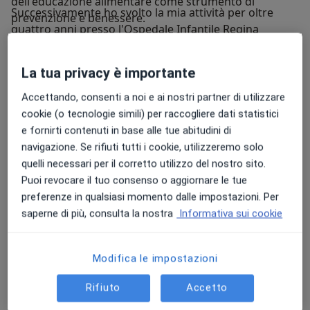
dell'educazione alimentare come strumento di
Successivamente ho svolto la mia attività per oltre
prevenzione e benessere.
quattro anni presso l'Ospedale Infantile Regina
Margherita e l'Ospedale Ostetrico-Ginecologico
Sant'Anna di Torino. Lavorare in ambito pediatrico e
La tua privacy è importante
nella salute della donna mi ha consentito di sviluppare
competenze specifiche nella nutrizione del bambino,
Accettando, consenti a noi e ai nostri partner di utilizzare
dell'adolescente e della donna nelle diverse fasi della
cookie (o tecnologie simili) per raccogliere dati statistici
vita.
e fornirti contenuti in base alle tue abitudini di
Oggi svolgo attività libero-professionale e mi occupo
navigazione. Se rifiuti tutti i cookie, utilizzeremo solo
di nutrizione pediatrica, seguendo bambini e ragazzi
quelli necessari per il corretto utilizzo del nostro sito.
dall'età neonatale fino alla maggiore età. Mi occupo di
Puoi revocare il tuo consenso o aggiornare le tue
scarso accrescimento, sovrappeso e obesità,
preferenze in qualsiasi momento dalle impostazioni. Per
educazione alimentare e supporto nutrizionale in
saperne di più, consulta la nostra
Informativa sui cookie
presenza di patologie che richiedono un'attenzione
specifica all'alimentazione.
Modifica le impostazioni
Seguo inoltre pazienti con disturbi della nutrizione e
dell'alimentazione, tra cui anoressia nervosa, bulimia
Rifiuto
Accetto
nervosa, disturbo da alimentazione incontrollata e