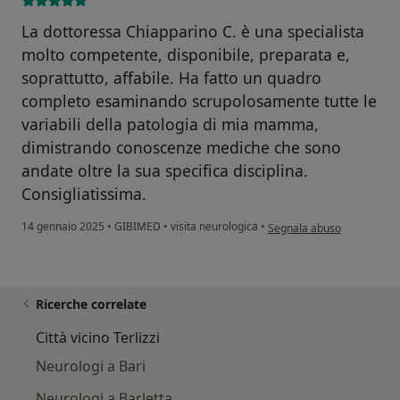
La dottoressa Chiapparino C. è una specialista
molto competente, disponibile, preparata e,
soprattutto, affabile. Ha fatto un quadro
completo esaminando scrupolosamente tutte le
variabili della patologia di mia mamma,
dimistrando conoscenze mediche che sono
andate oltre la sua specifica disciplina.
Consigliatissima.
secondo l'opinione dell'ut
14 gennaio 2025
•
GIBIMED
•
visita neurologica
•
Segnala abuso
Ricerche correlate
Città vicino Terlizzi
Neurologi a Bari
Neurologi a Barletta