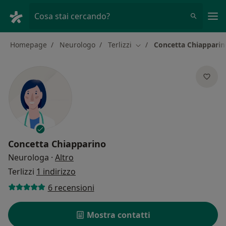
Men
Cosa stai cercando?
Homepage
Neurologo
Terlizzi
Concetta Chiapparin
Cambia città
Concetta Chiapparino
sulle specializzazioni
Neurologa
·
Altro
Terlizzi
1 indirizzo
6 recensioni
Mostra contatti