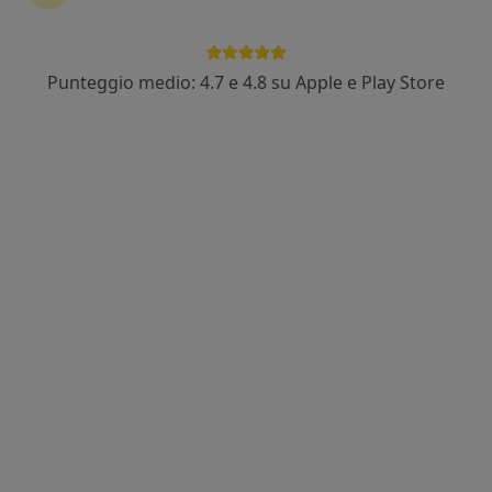
Punteggio medio: 4.7 e 4.8 su Apple e Play Store
Pagamenti online
Dott.ssa Silvia Guenzi
·
Altro
Psicologa, Psicologa clinica
68 recensioni
Via Verga Giovanni 5, Como
•
Mappa
Studio Mente-Corpo Como
Colloquio psicologico
60 €
Questo dottore non ha ancora attivato le prenotazioni online presso questo indirizzo.
Chiedi di attivare le prenotazioni online