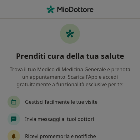
Men
Blue Assistance • Como, CO
Filters
Assicurazione:
Blue Assistan
Specialisti a Como con Blue Assistance
Prenditi cura della tua salute
In che modo ordiniamo i risultati
Trova il tuo Medico di Medicina Generale e prenota
un appuntamento. Scarica l'App e accedi
Che specializzazione stai cercando?
gratuitamente a funzionalità esclusive per te:
Otorino
Proctologo
Neurochirurgo
C
Gestisci facilmente le tue visite
Invia messaggi ai tuoi dottori
Tariffa per prestazioni private. L’importo può variare
in base alla copertura assicurativa.
Ricevi promemoria e notifiche