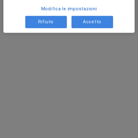
Questo dottore non ha ancora attivato le prenotazioni online presso questo indirizzo.
Modifica le impostazioni
Chiedi di attivare le prenotazioni online
Rifiuto
Accetto
Dott. Davide Pennazzato
·
Altro
Ortopedico
1067 recensioni
Indirizzo
Online
Viale Italia 36, Appiano Gentile
•
Mappa