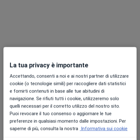
La tua privacy è importante
Prof. Apostolos Karligkiotis
·
Altro
Otorino
Accettando, consenti a noi e ai nostri partner di utilizzare
386 recensioni
cookie (o tecnologie simili) per raccogliere dati statistici
e fornirti contenuti in base alle tue abitudini di
Indirizzo 1
Indirizzo 2
navigazione. Se rifiuti tutti i cookie, utilizzeremo solo
quelli necessari per il corretto utilizzo del nostro sito.
Puoi revocare il tuo consenso o aggiornare le tue
Viale Italia, 36, Appiano Gentile
•
Mappa
preferenze in qualsiasi momento dalle impostazioni. Per
Casa di Cura "Le Betulle"
saperne di più, consulta la nostra
Informativa sui cookie
Prima visita otorinolaringoiatrica
185 €