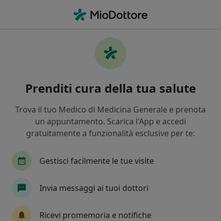
Men
Chirurgo • Roma, RM
Filters
Assicurazione:
Fondo Est
Chirurghi a Roma con Fondo Est
Prenditi cura della tua salute
In che modo ordiniamo i risultati
Trova il tuo Medico di Medicina Generale e prenota
un appuntamento. Scarica l'App e accedi
Tariffa per prestazioni private. L’importo può variare
gratuitamente a funzionalità esclusive per te:
in base alla copertura assicurativa.
Gestisci facilmente le tue visite
Invia messaggi ai tuoi dottori
Ricevi promemoria e notifiche