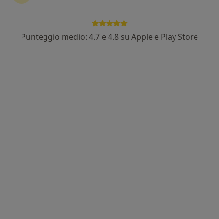
Dr. Giuseppe Palermo
Punteggio medio: 4.7 e 4.8 su Apple e Play Store
·
Altro
Chirurgo, Urologo, Andrologo
61 recensioni
Via Trionfale, n 8024, Roma
•
Mappa
Policlinico Universitario Agostino Gemelli
Medicazione
200 €
Questo dottore non ha ancora attivato le prenotazioni online presso questo indirizzo.
Chiedi di attivare le prenotazioni online