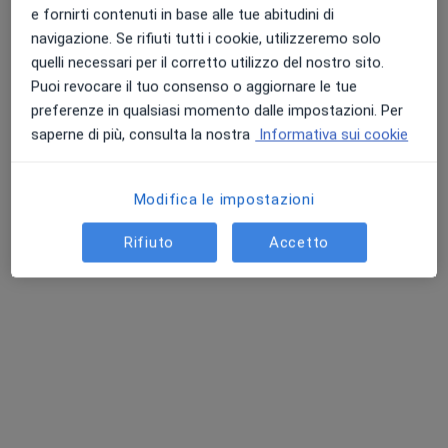
e fornirti contenuti in base alle tue abitudini di
Chiedi di attivare le prenotazioni online
navigazione. Se rifiuti tutti i cookie, utilizzeremo solo
quelli necessari per il corretto utilizzo del nostro sito.
Puoi revocare il tuo consenso o aggiornare le tue
preferenze in qualsiasi momento dalle impostazioni. Per
saperne di più, consulta la nostra
Informativa sui cookie
Modifica le impostazioni
Rifiuto
Accetto
Dott. GiovanBattista Giorgio
·
Altro
Chirurgo, Chirurgo generale, Proctologo
314 recensioni
Via Flaminia, 499, Roma
•
Mappa
Casa di Cura "Villa del Rosario"
Visita di chirurgia generale
140 €
Questo dottore non ha ancora attivato le prenotazioni online presso questo indirizzo.