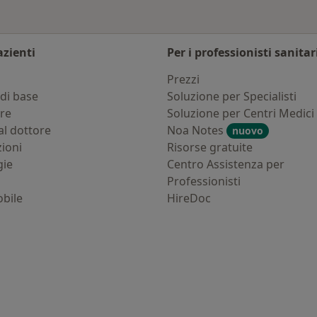
azienti
Per i professionisti sanitar
i
Prezzi
di base
Soluzione per Specialisti
ure
Soluzione per Centri Medici
al dottore
Noa Notes
nuovo
zioni
Risorse gratuite
gie
Centro Assistenza per
Professionisti
bile
HireDoc