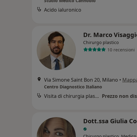
Studio Medico Cannobio
Acido ialuronico
Dr. Marco Visagg
Chirurgo plastico
10 recensioni
Via Simone Saint Bon 20, Milano
•
Mapp
Centro Diagnostico Italiano
Visita di chirurgia plastica
Prezzo non dis
Dott.ssa Giulia C
Chirurgo plastico, Medico 