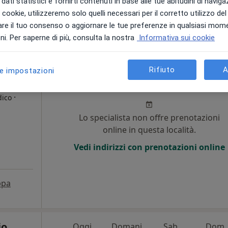
dati statistici e fornirti contenuti in base alle tue abitudini di navig
ppa
i i cookie, utilizzeremo solo quelli necessari per il corretto utilizzo de
re il tuo consenso o aggiornare le tue preferenze in qualsiasi mom
ponibile
i. Per saperne di più, consulta la nostra
Informativa sui cookie
Rifiuto
A
ontero
Oggi
Domani
Sab,
Dom,
le impostazioni
6 Ago
7 Ago
8 Ago
9 Ago
·
dico
Lo specialista non offre prenotazioni
i
online in questa località.
Vedi indirizzi con prenotazioni online
pa
io
Oggi
Domani
Sab,
Dom,