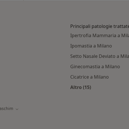
Principali patologie trattat
Ipertrofia Mammaria a Mi
Ipomastia a Milano
Setto Nasale Deviato a Mil
Ginecomastia a Milano
Cicatrice a Milano
Altro (15)
ti con Faschim
Altro nella categoria:
aschim
 città
Cambia città