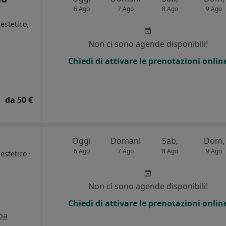
6 Ago
7 Ago
8 Ago
9 Ago
estetico,
Non ci sono agende disponibili!
Chiedi di attivare le prenotazioni onlin
da 50 €
Oggi
Domani
Sab,
Dom,
6 Ago
7 Ago
8 Ago
9 Ago
·
estetico
Non ci sono agende disponibili!
Chiedi di attivare le prenotazioni onlin
pa