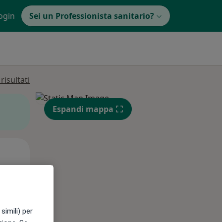
ogin
Sei un Professionista sanitario?
isultati
Espandi mappa
Lun,
Mar,
Mer,
10 Ago
11 Ago
12 Ago
simili) per