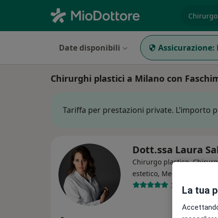
es. prest
Date disponibili
Assicurazione:
Chirurghi plastici a Milano con Faschi
Tariffa per prestazioni private. L’importo 
Dott.ssa Laura Sa
Chirurgo plastico, Chirur
estetico, Medico estetico
310 recension
La tua 
Accettando,