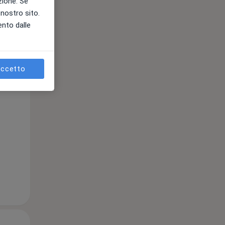
azione. Se
l nostro sito.
ento dalle
ccetto
Lun,
Mar,
Mer,
10 Ago
11 Ago
12 Ago
Lun,
Mar,
Mer,