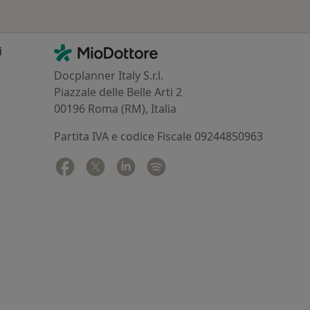
Contatti
MioDottore - Homepage
i
Docplanner Italy S.r.l.
Piazzale delle Belle Arti 2
00196 Roma (RM), Italia
Partita IVA e codice Fiscale 09244850963
Facebook
si apre in una nuova scheda
Twitter
si apre in una nuova scheda
Linkedin
si apre in una nuova scheda
Spotify
si apre in una nuova sched