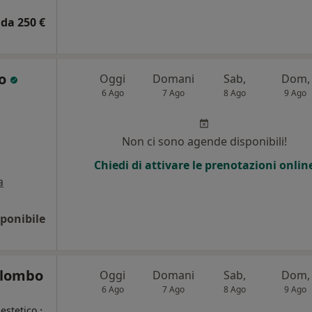
da 250 €
io
Oggi
Domani
Sab,
Dom,
6 Ago
7 Ago
8 Ago
9 Ago
Non ci sono agende disponibili!
Chiedi di attivare le prenotazioni onlin
a
ponibile
olombo
Oggi
Domani
Sab,
Dom,
6 Ago
7 Ago
8 Ago
9 Ago
·
estetico