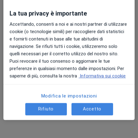
La tua privacy è importante
Punteggio medio: 4.7 e 4.8 su Apple e Play Store
Accettando, consenti a noi e ai nostri partner di utilizzare
Dr. Maurizio Macrì
cookie (o tecnologie simili) per raccogliere dati statistici
·
Altro
Chirurgo maxillo facciale, Dentista, Ortodontista
e fornirti contenuti in base alle tue abitudini di
41 recensioni
navigazione. Se rifiuti tutti i cookie, utilizzeremo solo
Via Domenico Cimarosa 182, Napoli
•
Mappa
quelli necessari per il corretto utilizzo del nostro sito.
Studio Odontoiatrico dott. Maurizio Macrì
Puoi revocare il tuo consenso o aggiornare le tue
preferenze in qualsiasi momento dalle impostazioni. Per
Questo dottore non ha ancora attivato le prenotazioni online presso questo indirizzo.
saperne di più, consulta la nostra
Informativa sui cookie
Chiedi di attivare le prenotazioni online
Modifica le impostazioni
Rifiuto
Accetto