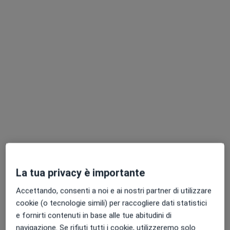
Dr. Bernardo Bottalico
·
Altro
Chirurgo generale, Proctologo
202 recensioni
Indirizzo 1
Indirizzo 2
La tua privacy è importante
Via Principessa Giovanna, 6a, Santo Spirito
•
Mappa
Accettando, consenti a noi e ai nostri partner di utilizzare
Studio Medico, Santo Spirito
cookie (o tecnologie simili) per raccogliere dati statistici
Visita di chirurgia generale
150 €
e fornirti contenuti in base alle tue abitudini di
Questo dottore non ha ancora attivato le prenotazioni online presso questo indirizzo.
navigazione. Se rifiuti tutti i cookie, utilizzeremo solo