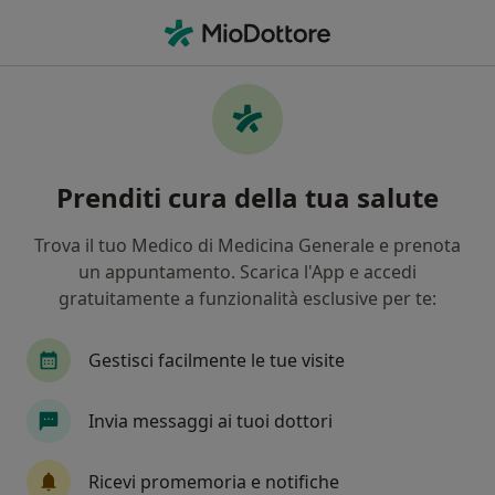
Men
Chirurgo Generale • Torino, TO
Filters
Assicurazione:
mapfre & warr
Chirurghi generali a Torino con Mapfre &
Prenditi cura della tua salute
warranty
In che modo ordiniamo i risultati
Trova il tuo Medico di Medicina Generale e prenota
un appuntamento. Scarica l'App e accedi
gratuitamente a funzionalità esclusive per te:
Tariffa per prestazioni private. L’importo può variare
in base alla copertura assicurativa.
Gestisci facilmente le tue visite
Invia messaggi ai tuoi dottori
Ricevi promemoria e notifiche