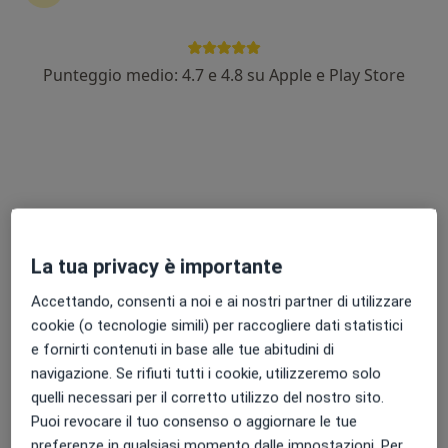
Punteggio medio: 4.7 e 4.8 su Apple e Play Store
Dott. Nicola Leone
·
Altro
Chirurgo generale
17 recensioni
Via Martiri della Libertà, 11, Moncalieri
•
Mappa
CDC Moncalieri
Prima visita di chirurgia generale
120 €
Questo dottore non ha ancora attivato le prenotazioni online presso questo indirizzo.
La tua privacy è importante
Chiedi di attivare le prenotazioni online
Accettando, consenti a noi e ai nostri partner di utilizzare
cookie (o tecnologie simili) per raccogliere dati statistici
e fornirti contenuti in base alle tue abitudini di
navigazione. Se rifiuti tutti i cookie, utilizzeremo solo
quelli necessari per il corretto utilizzo del nostro sito.
Puoi revocare il tuo consenso o aggiornare le tue
preferenze in qualsiasi momento dalle impostazioni. Per