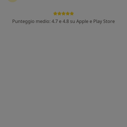
Punteggio medio: 4.7 e 4.8 su Apple e Play Store
In evidenza
Dr. Giorgio Lisi
·
Altro
Chirurgo generale, Proctologo, Ecografista
23 recensioni
Indirizzo 1
Indirizzo 2
Via Montecassiano 155, Roma
•
Mappa
Saneb
Visita proctologica
150 €
Questo dottore non ha ancora attivato le prenotazioni online presso questo indirizzo.
Chiedi di attivare le prenotazioni online