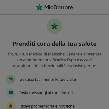
Men
Chirurgo Generale • Roma, RM
Filters
Assicurazione:
Odontonetwo
Chirurghi generali a Roma con
Prenditi cura della tua salute
Odontonetwork
In che modo ordiniamo i risultati
Trova il tuo Medico di Medicina Generale e prenota
un appuntamento. Scarica l'App e accedi
gratuitamente a funzionalità esclusive per te:
Tariffa per prestazioni private. L’importo può variare
in base alla copertura assicurativa.
Gestisci facilmente le tue visite
Invia messaggi ai tuoi dottori
Ricevi promemoria e notifiche