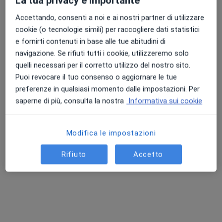
La tua privacy è importante
Accettando, consenti a noi e ai nostri partner di utilizzare
cookie (o tecnologie simili) per raccogliere dati statistici
e fornirti contenuti in base alle tue abitudini di
navigazione. Se rifiuti tutti i cookie, utilizzeremo solo
quelli necessari per il corretto utilizzo del nostro sito.
Puoi revocare il tuo consenso o aggiornare le tue
Dott. Cesare Caruso
preferenze in qualsiasi momento dalle impostazioni. Per
·
Altro
Chirurgo generale, Proctologo, Chirurgo
saperne di più, consulta la nostra
Informativa sui cookie
25 recensioni
Via Felice Giordano 8, Roma
•
Mappa
Modifica le impostazioni
Clinica Parioli
Rifiuto
Accetto
Visita proctologica
130 €
Questo dottore non ha ancora attivato le prenotazioni online presso questo indirizzo.
Chiedi di attivare le prenotazioni online