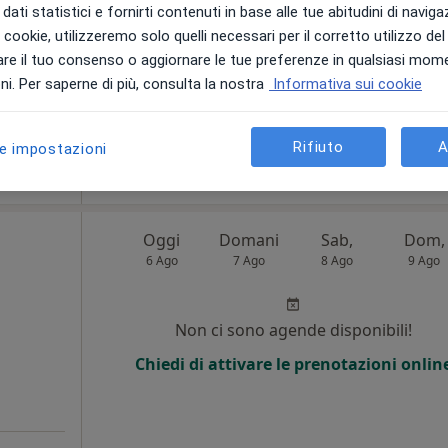
ogica
dati statistici e fornirti contenuti in base alle tue abitudini di navig
Ernia
i i cookie, utilizzeremo solo quelli necessari per il corretto utilizzo de
re il tuo consenso o aggiornare le tue preferenze in qualsiasi mom
gestiva
i. Per saperne di più, consulta la nostra
Informativa sui cookie
Rifiuto
A
le impostazioni
200 €
Oggi
Domani
Sab,
Dom,
6 Ago
7 Ago
8 Ago
9 Ago
Non ci sono agende disponibili!
Chiedi di attivare le prenotazioni onlin