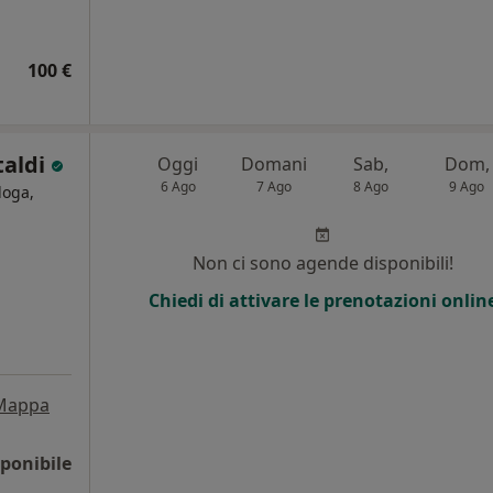
100 €
taldi
Oggi
Domani
Sab,
Dom,
6 Ago
7 Ago
8 Ago
9 Ago
loga,
i
Non ci sono agende disponibili!
Chiedi di attivare le prenotazioni onlin
Mappa
ponibile