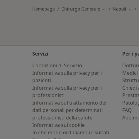
Homepage
Chirurgo Generale
Napoli
Cambia città
Cambi
Servizi
Per i p
Condizioni di Servizio
Dottor
Informativa sulla privacy per i
Medici 
pazienti
Strutt
Informativa sulla privacy per i
Chiedi 
professionisti
Presta
Informativa sul trattamento dei
Patolo
dati personali per determinati
FAQ
professionisti della salute
App mo
Informativa sui cookie
In che modo ordiniamo i risultati