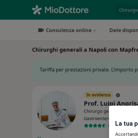
es. prest
Consulenza online
Date dispon
Chirurghi generali a Napoli con Mapfr
Tariffa per prestazioni private. L’importo 
In evidenza
Prof. Luigi Angri
Chirurgo generale,
·
Altro
Gastroenterologo
La tua 
64 recensioni
Accettando,