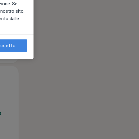
azione. Se
l nostro sito.
ento dalle
ccetto
Lun,
Mar,
Mer,
10 Ago
11 Ago
12 Ago
e