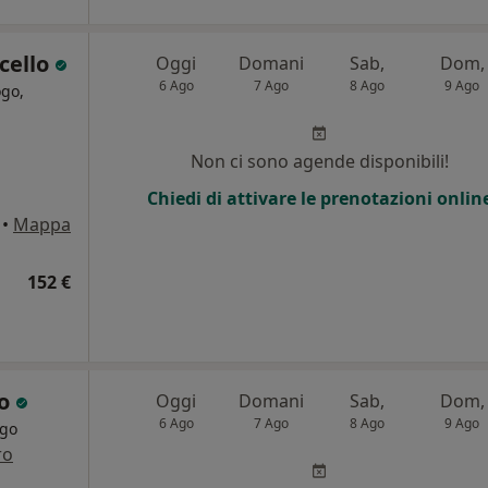
cello
Oggi
Domani
Sab,
Dom,
6 Ago
7 Ago
8 Ago
9 Ago
ogo,
i
Non ci sono agende disponibili!
Chiedi di attivare le prenotazioni onlin
•
Mappa
152 €
to
Oggi
Domani
Sab,
Dom,
6 Ago
7 Ago
8 Ago
9 Ago
rgo
ro