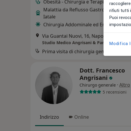
Obesità - Chirurgia e Terapia Farmacol
raccogliere 
Malattia da Reflusso Gastroesofageo e 
rifiuti tutt
Iatale
Puoi revoca
Chirurgia Addominale ed Endoscopia Di
impostazion
Via Guantai Nuovi, 16, Napoli
•
Mappa
Studio Medico Angrisani & Partners Napoli
Modifica 
Prima visita di chirurgia generale
Dott. Francesco
Angrisani
·
Altro
Chirurgo generale
5 recensioni
Indirizzo
Online