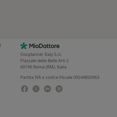
Contatti
MioDottore - Homepage
i
Docplanner Italy S.r.l.
Piazzale delle Belle Arti 2
00196 Roma (RM), Italia
Partita IVA e codice Fiscale 09244850963
Facebook
si apre in una nuova scheda
Twitter
si apre in una nuova scheda
Linkedin
si apre in una nuova scheda
Spotify
si apre in una nuova sched