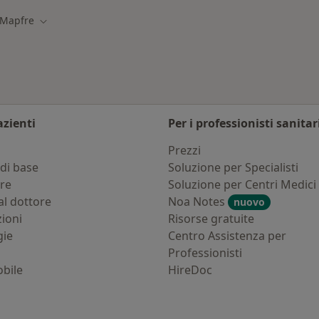
Mapfre
a città
Cambia città
azienti
Per i professionisti sanitar
i
Prezzi
di base
Soluzione per Specialisti
ure
Soluzione per Centri Medici
al dottore
Noa Notes
nuovo
zioni
Risorse gratuite
gie
Centro Assistenza per
Professionisti
bile
HireDoc