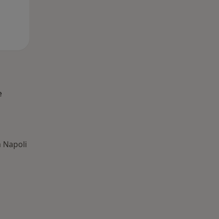
e
a Napoli
 Principali patologie trattate