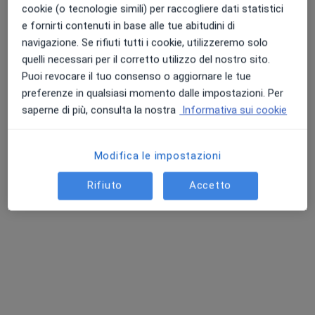
Chiedi di attivare le prenotazioni online
cookie (o tecnologie simili) per raccogliere dati statistici
e fornirti contenuti in base alle tue abitudini di
navigazione. Se rifiuti tutti i cookie, utilizzeremo solo
quelli necessari per il corretto utilizzo del nostro sito.
Puoi revocare il tuo consenso o aggiornare le tue
preferenze in qualsiasi momento dalle impostazioni. Per
saperne di più, consulta la nostra
Informativa sui cookie
Modifica le impostazioni
Dott. Vincenzo Uccello
·
Altro
Chirurgo generale, Senologo, Chirurgo plastico
Rifiuto
Accetto
418 recensioni
Viale Maria Cristina Regina di Savoia, 39, Napoli
•
Mappa
Casa Di Cura C.G. Ruesch S.P.A
Visita senologica + ecografia mammaria
152 €
Questo dottore non ha ancora attivato le prenotazioni online presso questo indirizzo.
Chiedi di attivare le prenotazioni online